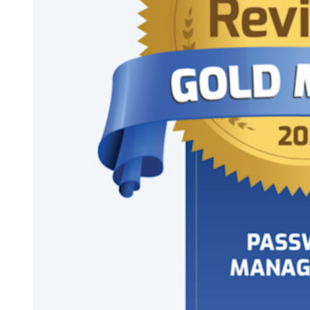
Ressourcen-Center
Blog
Veranstaltungen
Erfolgsgeschichten
Vergleich mit anderen Anbietern
Sicherheit und Vertrauen
Sicherheit und Compliance
Open Source
Bug-Bounty-Programm
Open Source Security Summit
Whitepaper zur Sicherheit bei Bitwarden
Training
Hilfe-Center
Kurse