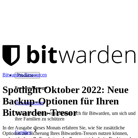
Bitwarden-Ressourcen
Produkte
Spotlight Oktober 2022: Neue
Passwort-Manager
Backup-Optionen für Ihren
Privatpersonen
Bitwarden-Tresor
Millionen Nutzer entscheiden sich für Bitwarden, um sich und
ihre Familien zu schützen
In der Ausgabe dieses Monats erfahren Sie, wie Sie zusätzliche
Familien
Optionen zur Sicherung Ihres Bitwarden-Tresors nutzen können,