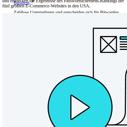
und entdecken die Ergebnisse des Passwortsicherheits-Rankings der
Business
fünf größten E-Commerce-Websites in den USA.
Zahllose Unternehmen und entscheiden sich für Bitwarden,
um ihre Interessen zu schützen
Enterprise
Produkte für Entwickler
Secrets-Manager entdecken
Ende-zu-Ende-verschlüsselte Secrets-Verwaltung für
Entwicklungs-, DevOps- und IT-Teams
Passwordless.dev und Passkeys
Schalten Sie Passkey-Funktionen und mehr mit nur wenigen
Zeilen Code frei
Dokumentation für Entwickler
Mehr entdecken