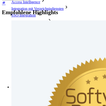
Access Intelligence
Integration mit Verzeichnisdiensten
Empfohlene Highlights
SSO-Integration
Bitwarden selbst hosten
Unternehmensinterne Vorgaben
Konto-Wiederherstellung
Wichtige Tools
Passwort-Generator
Wie sicher ist mein Passwort?
Passphrasen-Generator
Benutzernamen-Generator
Alle Tools und Funktionen
Ressourcen
Ressourcen