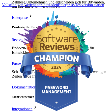
Zahllose Unternehmen und entscheiden sich für Bitwarden,
Vollständigen Bericht herunterladen
Enterprise-Testversion starten
um ihre Interessen zu schützen
Enterprise
Produkte für Entwickler
Secrets-Manager entdecken
Ende-zu-Ende-verschlüsselte Secrets-Verwaltung für
Entwicklungs-, DevOps- und IT-Teams
Passwordless.dev und Passkeys
Schalten Sie Passkey-Funktionen und mehr mit nur wenigen
Zeilen Code frei
Dokumentation für Entwickler
Mehr entdecken
Integrationen