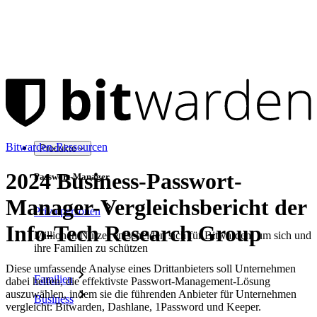
Bitwarden-Ressourcen
Produkte
2024 Business-Passwort-
Passwort-Manager
Manager-Vergleichsbericht der
Privatpersonen
Info-Tech Research Group
Millionen Nutzer entscheiden sich für Bitwarden, um sich und
ihre Familien zu schützen
Diese umfassende Analyse eines Drittanbieters soll Unternehmen
Familien
dabei helfen, die effektivste Passwort-Management-Lösung
auszuwählen, indem sie die führenden Anbieter für Unternehmen
Business
vergleicht: Bitwarden, Dashlane, 1Password und Keeper.