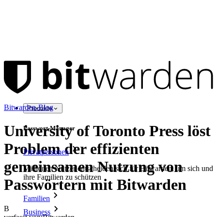
Bitwarden-Blog
Produkte
University of Toronto Press löst
Passwort-Manager
Problem der effizienten
Privatpersonen
gemeinsamen Nutzung von
Millionen Nutzer entscheiden sich für Bitwarden, um sich und
ihre Familien zu schützen
Passwörtern mit Bitwarden
Familien
B
Business