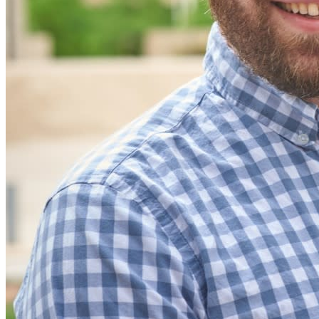
Integrationen
Partnerprogramm
Neu
Access Intelligence
Neu
Bitwarden Authenticator
Preise
Download
Funktionen
Top-Funktionen für private Abos
Integrierte Einmalkennwörter (OTPs)
Notfall-Zugriff
Sensible Daten teilen mit Bitwarden Send
E-Mail-Alias integrieren
Plattformübergreifend, unbegrenzt viele Geräte
Top-Funktionen für Unternehmens-Abos
Access Intelligence