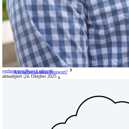
Integration mit Verzeichnisdiensten
SSO-Integration
Bitwarden selbst hosten
Unternehmensinterne Vorgaben
Konto-Wiederherstellung
Wichtige Tools
Passwort-Generator
verfasst von:
Ryan Luibrand
Wie sicher ist mein Passwort?
aktualisiert
:
24. Oktober 2025
Passphrasen-Generator
Benutzernamen-Generator
Alle Tools und Funktionen
Ressourcen
Ressourcen
Ressourcen-Center