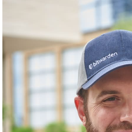
Zahllose Unternehmen und entscheiden sich für Bitwarden,
um ihre Interessen zu schützen
Enterprise
Produkte für Entwickler
Secrets-Manager entdecken
Ende-zu-Ende-verschlüsselte Secrets-Verwaltung für
Entwicklungs-, DevOps- und IT-Teams
Passwordless.dev und Passkeys
Schalten Sie Passkey-Funktionen und mehr mit nur wenigen
Zeilen Code frei
Dokumentation für Entwickler
Mehr entdecken