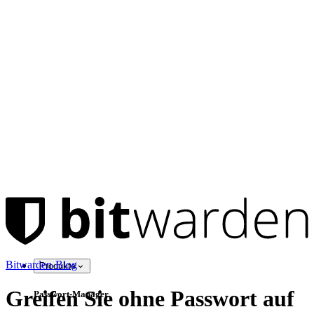
Bitwarden-Blog
Produkte
Greifen Sie ohne Passwort auf
Passwort-Manager