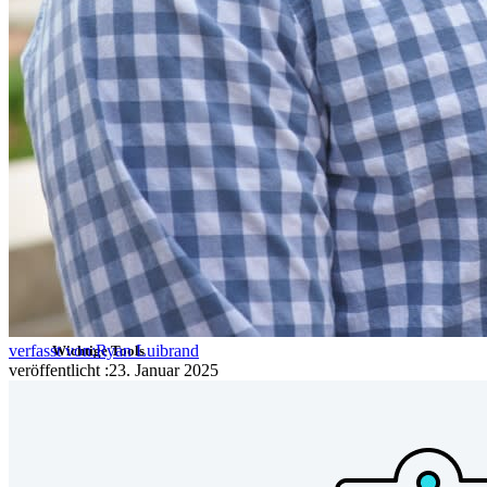
E-Mail-Alias integrieren
Plattformübergreifend, unbegrenzt viele Geräte
Top-Funktionen für Unternehmens-Abos
Access Intelligence
Integration mit Verzeichnisdiensten
SSO-Integration
Bitwarden selbst hosten
Unternehmensinterne Vorgaben
Konto-Wiederherstellung
verfasst von:
Ryan Luibrand
Wichtige Tools
veröffentlicht
:
23. Januar 2025
Passwort-Generator
Wie sicher ist mein Passwort?
Passphrasen-Generator