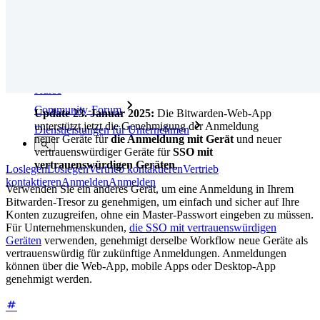
Whitepaper zur Sicherheit bei Bitwarden
Training
Hilfe-Center
Kurse
Community-Forum
Update 23. Januar 2025:
Die Bitwarden-Web-App
unterstützt jetzt die Genehmigung der Anmeldung
Dienstleistungen für Unternehmen
neuer Geräte für
die Anmeldung mit Gerät
und neuer
vertrauenswürdiger Geräte für
SSO mit
vertrauenswürdigen Geräten
.
Loslegen
Loslegen
Vertrieb kontaktieren
Vertrieb
kontaktieren
Anmelden
Anmelden
Verwenden Sie ein anderes Gerät, um eine Anmeldung in Ihrem
Bitwarden-Tresor zu genehmigen, um einfach und sicher auf Ihre
Konten zuzugreifen, ohne ein Master-Passwort eingeben zu müssen.
Für Unternehmenskunden,
die SSO mit vertrauenswürdigen
Geräten
verwenden, genehmigt derselbe Workflow neue Geräte als
vertrauenswürdig für zukünftige Anmeldungen. Anmeldungen
können über die Web-App, mobile Apps oder Desktop-App
genehmigt werden.