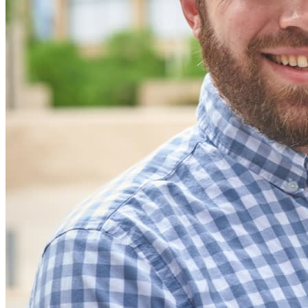
Schalten Sie Passkey-Funktionen und mehr mit nur wenigen
Zeilen Code frei
Dokumentation für Entwickler
Mehr entdecken
Integrationen
Partnerprogramm
Neu
Access Intelligence
Neu
Bitwarden Authenticator
Preise
Download
Funktionen
Top-Funktionen für private Abos
Integrierte Einmalkennwörter (OTPs)
Notfall-Zugriff
Sensible Daten teilen mit Bitwarden Send