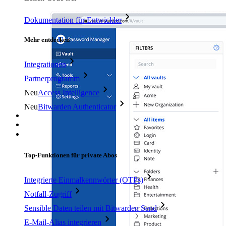
Dokumentation für Entwickler
Mehr entdecken
Integrationen
Partnerprogramm
Neu
Access Intelligence
Neu
Bitwarden Authenticator
Preise
Download
Funktionen
Top-Funktionen für private Abos
Integrierte Einmalkennwörter (OTPs)
Notfall-Zugriff
Sensible Daten teilen mit Bitwarden Send
E-Mail-Alias integrieren