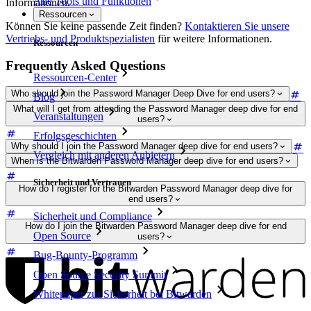
Alle Tools und Funktionen
Informationen.
Ressourcen
Können Sie keine passende Zeit finden?
Kontaktieren Sie unsere
Vertriebs- und Produktspezialisten
für weitere Informationen.
Ressourcen
Frequently Asked Questions
Ressourcen-Center
Who should join the Password Manager Deep Dive for end users?
Blog
What will I get from attending the Password Manager deep dive for end
Veranstaltungen
users?
Erfolgsgeschichten
Why should I join the Password Manager deep dive for end users?
Vergleich mit anderen Anbietern
When is the Bitwarden Password Manager deep dive for end users?
Sicherheit und Vertrauen
How do I register for the Bitwarden Password Manager deep dive for
end users?
Sicherheit und Compliance
How do I join the Bitwarden Password Manager deep dive for end
Open Source
users?
Bug-Bounty-Programm
Open Source Security Summit
Whitepaper zur Sicherheit bei Bitwarden