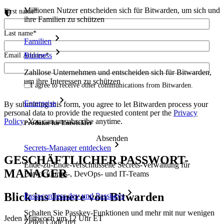
Millionen Nutzer entscheiden sich für Bitwarden, um sich und
First name
*
ihre Familien zu schützen
Last name
*
Familien
Business
Email Address
*
Zahllose Unternehmen und entscheiden sich für Bitwarden,
um ihre Interessen zu schützen
I agree to receive other communications from Bitwarden.
Enterprise
By submitting this form, you agree to let Bitwarden process your
personal data to provide the requested content per the
Privacy
Policy
. You can unsubscribe anytime.
Produkte für Entwickler
Secrets-Manager entdecken
GESCHÄFTLICHER PASSWORT-
Ende-zu-Ende-verschlüsselte Secrets-Verwaltung für
MANAGER
Entwicklungs-, DevOps- und IT-Teams
Blick ins Innere von Bitwarden
Passwordless.dev und Passkeys
Schalten Sie Passkey-Funktionen und mehr mit nur wenigen
Jeden Mittwoch um 12 Uhr ET
Zeilen Code frei