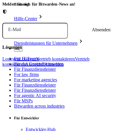
Melden Sie sich für Bitwarden-News an!
Training
Hilfe-Center
Kurse
E-Mail
Community-Forum
Dienstleistungen für Unternehmen
Lösungen
Für IT-Teams
Loslegen
Loslegen
Vertrieb kontaktieren
Vertrieb
Für das Gesundheitswesen
kontaktieren
Anmelden
Anmelden
Für Finanzdienstleister
For law firms
For marketing agencies
Für Finanzdienstleister
Für Finanzdienstleister
For agentic AI security
Für MSPs
Bitwarden across industries
Für Entwickler
Entwickler-Hub