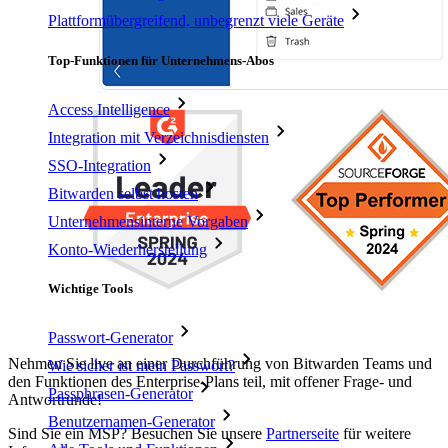
Plattformübergreifend, unbegrenzt viele Geräte
Top-Funktionen für Unternehmens-Abos
Access Intelligence
Integration mit Verzeichnisdiensten
SSO-Integration
Bitwarden selbst hosten
Unternehmensinterne Vorgaben
Konto-Wiederherstellung
Wichtige Tools
Passwort-Generator
Nehmen Sie live an einer Durchführung von Bitwarden Teams und
Wie sicher ist mein Passwort?
den Funktionen des Enterprise-Plans teil, mit offener Frage- und
Passphrasen-Generator
Antwortrunde!
Benutzernamen-Generator
Sind Sie ein MSP? Besuchen Sie unsere
Partnerseite
für weitere