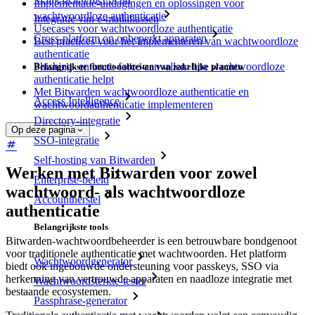
Implementatie-uitdagingen en oplossingen voor
wachtwoordloze authenticatie
Integratie van e-mailaliassen
Usecases voor wachtwoordloze authenticatie
Cross-platform op onbeperkt apparaten
Best practices voor het implementeren van wachtwoordloze
authenticatie
Phishing- en brute-force-aanvallen: hoe wachtwoordloze
Belangrijkste functionaliteiten van zakelijke plannen
authenticatie helpt
Met Bitwarden wachtwoordloze authenticatie en
Access Intelligence
wachtwoordauthenticatie implementeren
Directory-integratie
Op deze pagina
SSO-integratie
Self-hosting van Bitwarden
Werken met Bitwarden voor zowel
Enterprise-beleid
wachtwoord- als wachtwoordloze
Accountherstel
authenticatie
Belangrijkste tools
Bitwarden-wachtwoordbeheerder is een betrouwbare bondgenoot
voor traditionele authenticatie met wachtwoorden. Het platform
Wachtwoordgenerator
biedt ook ingebouwde ondersteuning voor passkeys, SSO via
herkenning van vertrouwde apparaten en naadloze integratie met
Wachtwoordsterkte-tester
bestaande ecosystemen.
Passphrase-generator