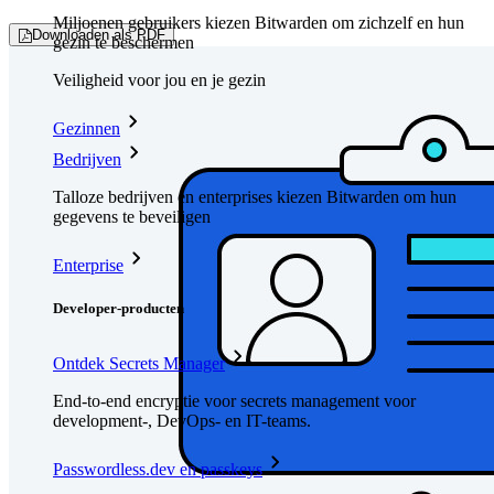
Miljoenen gebruikers kiezen Bitwarden om zichzelf en hun
Downloaden als PDF
gezin te beschermen
Veiligheid voor jou en je gezin
Gezinnen
Bedrijven
Talloze bedrijven en enterprises kiezen Bitwarden om hun
gegevens te beveiligen
Enterprise
Developer-producten
Ontdek Secrets Manager
End-to-end encryptie voor secrets management voor
development-, DevOps- en IT-teams.
Passwordless.dev en passkeys