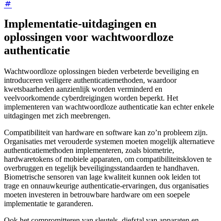
Implementatie-uitdagingen en
oplossingen voor wachtwoordloze
authenticatie
Wachtwoordloze oplossingen bieden verbeterde beveiliging en
introduceren veiligere authenticatiemethoden, waardoor
kwetsbaarheden aanzienlijk worden verminderd en
veelvoorkomende cyberdreigingen worden beperkt. Het
implementeren van wachtwoordloze authenticatie kan echter enkele
uitdagingen met zich meebrengen.
Compatibiliteit van hardware en software kan zo’n probleem zijn.
Organisaties met verouderde systemen moeten mogelijk alternatieve
authenticatiemethoden implementeren, zoals biometrie,
hardwaretokens of mobiele apparaten, om compatibiliteitskloven te
overbruggen en tegelijk beveiligingsstandaarden te handhaven.
Biometrische sensoren van lage kwaliteit kunnen ook leiden tot
trage en onnauwkeurige authenticatie-ervaringen, dus organisaties
moeten investeren in betrouwbare hardware om een soepele
implementatie te garanderen.
Ook het compromitteren van sleutels, diefstal van apparaten en