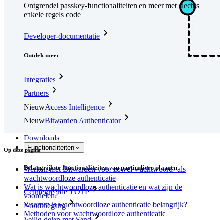
Ontgrendel passkey-functionaliteiten en meer met slechts
enkele regels code
Developer-documentatie
Ontdek meer
Integraties
Partners
Nieuw
Access Intelligence
Nieuw
Bitwarden Authenticator
Prijzen
Downloads
Functionaliteiten
Op deze pagina
Belangrijkste functionaliteiten van particuliere plannen
Werken met Bitwarden voor zowel wachtwoord- als
wachtwoordloze authenticatie
Wat is wachtwoordloze authenticatie en wat zijn de
Geïntegreerde TOTP
voordelen?
Waarom is wachtwoordloze authenticatie belangrijk?
Noodtoegang
Methoden voor wachtwoordloze authenticatie
Veilig delen met Send