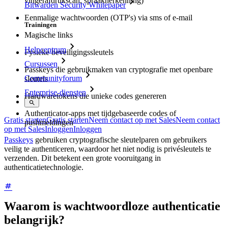
vingerafdrukscan, spraakherkenning)
Bitwarden Security Whitepaper
Eenmalige wachtwoorden (OTP's) via sms of e-mail
Trainingen
Magische links
Helpcentrum
Fysieke beveiligingssleutels
Cursussen
Passkeys die gebruikmaken van cryptografie met openbare
Communityforum
sleutels
Enterprise-diensten
Hardwaretokens die unieke codes genereren
Authenticator-apps met tijdgebaseerde codes of
Gratis starten
Gratis starten
Neem contact op met Sales
Neem contact
pushmeldingen
op met Sales
Inloggen
Inloggen
Passkeys
gebruiken cryptografische sleutelparen om gebruikers
veilig te authenticeren, waardoor het niet nodig is privésleutels te
verzenden. Dit betekent een grote vooruitgang in
authenticatietechnologie.
Waarom is wachtwoordloze authenticatie
belangrijk?