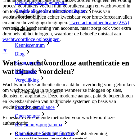
Traditionele authenticatie met wachtwoorden volgt een eenvoudig
Gebruikersnaam-generator
proces: gebruikers voeren hun gebruikersnaam en wachtwoord in
Ontdek alle tools en functionaliteiten
om toegang te krijgen tot diensten. Logins op basis van
wachtwoorden blijven echter kwetsbaar voor brute-forceaanvallen
Resources
en andere beveiligingsdreigingen.
Tweefactorauthenticatie (2FA)
versterkt de bescherming van accounts, maar zorgt ook voor extra
Kennisbank
drempels bij het inloggen, waardoor de behoefte ontstaat aan
wachtwoordloze oplossingen
.
Kenniscentrum
Blog
Wat is wachtwoordloze authenticatie en
Evenementen
wat zijn de voordelen?
Klantcases
Vergelijking
Wachtwoordloze authenticatie maakt het overbodig voor gebruikers
om wachtwoorden in te voeren wanneer ze inloggen op sites,
Beveiliging & vertrouwen
diensten of applicaties. Deze moderne aanpak pakt de beperkingen
en kwetsbaarheden van traditionele systemen op basis van
wachtwoorden aan.
Security compliance
Open source
Er bestaan verschillende methoden voor wachtwoordloze
authenticatie:
Bug bounty-programma
Open Source Security Summit
Biometrische authenticatie (gezichtsherkenning,