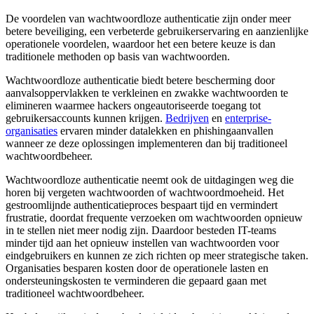
De voordelen van wachtwoordloze authenticatie zijn onder meer
betere beveiliging, een verbeterde gebruikerservaring en aanzienlijke
operationele voordelen, waardoor het een betere keuze is dan
traditionele methoden op basis van wachtwoorden.
Wachtwoordloze authenticatie biedt betere bescherming door
aanvalsoppervlakken te verkleinen en zwakke wachtwoorden te
elimineren waarmee hackers ongeautoriseerde toegang tot
gebruikersaccounts kunnen krijgen.
Bedrijven
en
enterprise-
organisaties
ervaren minder datalekken en phishingaanvallen
wanneer ze deze oplossingen implementeren dan bij traditioneel
wachtwoordbeheer.
Wachtwoordloze authenticatie neemt ook de uitdagingen weg die
horen bij vergeten wachtwoorden of wachtwoordmoeheid. Het
gestroomlijnde authenticatieproces bespaart tijd en vermindert
frustratie, doordat frequente verzoeken om wachtwoorden opnieuw
in te stellen niet meer nodig zijn. Daardoor besteden IT-teams
minder tijd aan het opnieuw instellen van wachtwoorden voor
eindgebruikers en kunnen ze zich richten op meer strategische taken.
Organisaties besparen kosten door de operationele lasten en
ondersteuningskosten te verminderen die gepaard gaan met
traditioneel wachtwoordbeheer.