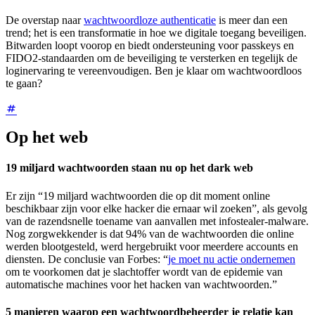
De overstap naar
wachtwoordloze authenticatie
is meer dan een
trend; het is een transformatie in hoe we digitale toegang beveiligen.
Bitwarden loopt voorop en biedt ondersteuning voor passkeys en
FIDO2-standaarden om de beveiliging te versterken en tegelijk de
loginervaring te vereenvoudigen. Ben je klaar om wachtwoordloos
te gaan?
Op het web
19 miljard wachtwoorden staan nu op het dark web
Er zijn “19 miljard wachtwoorden die op dit moment online
beschikbaar zijn voor elke hacker die ernaar wil zoeken”, als gevolg
van de razendsnelle toename van aanvallen met infostealer-malware.
Nog zorgwekkender is dat 94% van de wachtwoorden die online
werden blootgesteld, werd hergebruikt voor meerdere accounts en
diensten. De conclusie van Forbes: “
je moet nu actie ondernemen
om te voorkomen dat je slachtoffer wordt van de epidemie van
automatische machines voor het hacken van wachtwoorden.”
5 manieren waarop een wachtwoordbeheerder je relatie kan