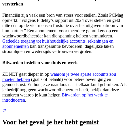
versterken
Financiën zijn vaak een bron van stress voor stellen. Zoals PCMag
opmerkt: “volgens Fidelity’s rapport uit 2024 over stellen en geld
uitte één op de vier mensen frustratie over het uitgavenpatroon van
hun partner.” Een abonnement voor meerdere gebruikers op een
wachtwoordbeheerder kan die spanning helpen verminderen.
Gedeelde toegang tot huishoudelijke accounts, rekeningen en
abonnementen
kan transparantie bevorderen, dagelijkse taken
stroomlijnen en wederzijds vertrouwen vergroten.
Bitwarden instellen voor thuis en werk
ZDNET gaat dieper in op
waarom je twee aparte accounts zou
moeten hebben
(gratis of betaald) voor betere beveiliging en
gemoedsrust. En hoe je ze naadloos naast elkaar kunt gebruiken. Als
je bedrijf nog geen wachtwoordbeheerder heeft, bekijk dan deze
manieren waarop je kunt helpen
Bitwarden op het werk te
introduceren
.
Voor het geval je het hebt gemist