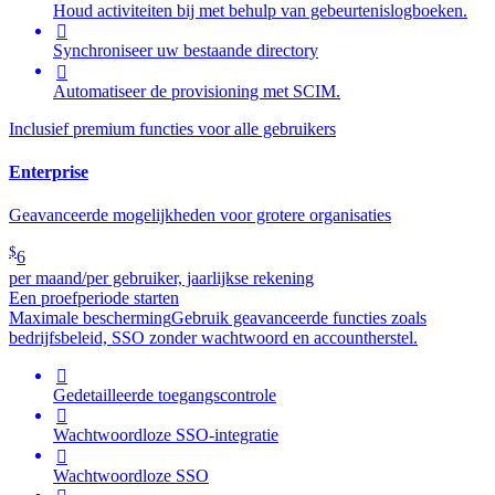
Houd activiteiten bij met behulp van gebeurtenislogboeken.

Synchroniseer uw bestaande directory

Automatiseer de provisioning met SCIM.
Inclusief premium functies voor alle gebruikers
Enterprise
Geavanceerde mogelijkheden voor grotere organisaties
$
6
per maand/per gebruiker, jaarlijkse rekening
Een proefperiode starten
Maximale bescherming
Gebruik geavanceerde functies zoals
bedrijfsbeleid, SSO zonder wachtwoord en accountherstel.

Gedetailleerde toegangscontrole

Wachtwoordloze SSO-integratie

Wachtwoordloze SSO