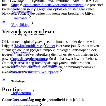
in met zwakke of hergebruikte wachtwoorden. Bitwarden Access
Blog
Intelligence is
een nieuwe functie voor ondernemingen
die proactief
kwetsbaarheden in inloggegevens oplost en phishingaanvallen
Evenementen
blokkeert, zodat je gevoelige inloggegevens beschermd blijven.
Klantcases
Vergelijking
Verzoek van een lezer
Beveiliging & vertrouwen
Of je nu net begint of geavanceerde functies onder de knie wilt
Security compliance
krijgen,
Bitwarden Learning Center
is er voor jou. Kies uit zeven
cursussen die je in je eigen tempo kunt volgen, ontworpen voor
Open source
iedereen: van nieuwe gebruikers die hun eerste kluis instellen tot
powerusers die verder willen gaan dan basiswachtwoordbeheer.
Bug bounty-programma
Ontdek daarnaast een breed scala aan aanvullende bronnen,
Open Source Security Summit
waaronder productdemo's, evenementen, communityforums en
artikelen van experts.
Bitwarden Security Whitepaper
Trainingen
Pro-tips
Helpcentrum
Cursussen
Controleer vandaag nog de gezondheid van je kluis