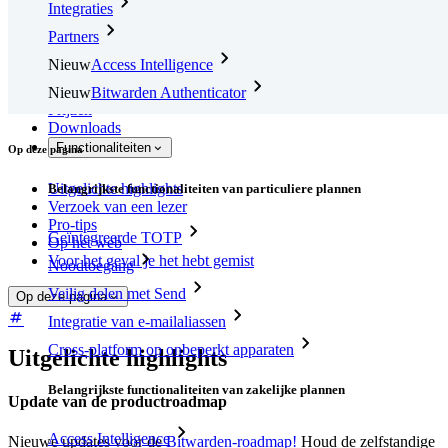
Integraties
Partners
Nieuw
Access Intelligence
Nieuw
Bitwarden Authenticator
Prijzen
Downloads
Functionaliteiten
Op deze pagina
Uitgelichte highlights
Belangrijkste functionaliteiten van particuliere plannen
Verzoek van een lezer
Pro-tips
Geïntegreerde TOTP
Op het web
Voor het geval je het hebt gemist
Noodtoegang
Veilig delen met Send
Op deze pagina
Integratie van e-mailaliassen
Cross-platform op onbeperkt apparaten
Uitgelichte highlights
Belangrijkste functionaliteiten van zakelijke plannen
Update van de productroadmap
Access Intelligence
Nieuwe updates voor de
Bitwarden-roadmap!
Houd de zelfstandige