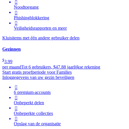

Noodtoegang

Phishingblokkering

Veiligheidsrapporten en meer
Kluisitems met één andere gebruiker delen
Gezinnen
$
3.99
per maand
Tot 6 gebruikers, $47.88 jaarlijkse rekening
Start gratis proefperiode voor Families
Inloggegevens van uw gezin beveiligen

6 premium-accounts

Onbeperkt delen

Onbeperkte collecties

Opslag van de organisatie