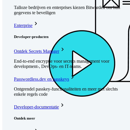
Talloze bedrijven en enterprises kiezen Bitwarden om hun
gegevens te beveiligen
Enterprise
Developer-producten
Ontdek Secrets Manager
End-to-end encryptie voor secrets management voor
development-, DevOps- en IT-teams.
Passwordless.dev en passkeys
Ontgrendel passkey-functionaliteiten en meer met slechts
enkele regels code
Developer-documentatie
Ontdek meer