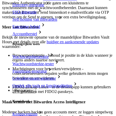
Bitwarden Authenticator in de gaten om kluisitems te
Directory-integratie
synchroniseren met de wachtwoordbeheerder. Daarnaast kunnen
SSO-integratie
makers met Bitwarden Send binnenkort e-mailverificatie via OTP
vereisen om de Send te openen, voor een extra beveiligingslaag.
Self-hosting van Bitwarden
Enterprise-beleid
Meer van Bitwarden
Accountherstel
Bekijk de nieuwste opname van de maandelijkse Bitwarden Vault
Hours met details over alle
huidige en aankomende updates
Belangrijkste tools
waaronder:
Browserpersistentie - behoud je positie in de kluis wanneer je
Wachtwoordgenerator
ergens anders naartoe navigeert.
Wachtwoordsterkte-tester
Machtigingen voor bewerken/verwijderen -
Passphrase-generator
collectiebeheerders bepalen welke gebruikers items mogen
bewerken en verwijderen.
Gebruikersnaam-generator
Ontdek alle tools en functionaliteiten
FIDO2 2FA op Linux - in de desktopapp kunnen gebruikers
Resources
2FA gebruiken met FIDO2-passkeys.
Kennisbank
Maak kennis met Bitwarden Access Intelligence
Moderne hackers hacken geen accounts meer; ze loggen simpelweg
Kenniscentrum