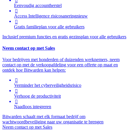

Eenvoudig accountherstel

Access Intelligence
risicosanering
nieuw

Gratis familieplan voor alle gebruikers
Inclusief premium functies en gratis gezinsplan voor alle gebruikers
Neem contact op met Sales
Voor bedrijven met honderden of duizenden werknemers, neem
contact op met de verkoopafdeling voor een offerte op maat en
ontdek hoe Bitwarden kan helpen:

Verminder het cyberveiligheidsrisico

Verhoog de productiviteit

Naadloos integreren
Bitwarden schaalt met elk formaat bedrijf om
wachtwoordbeveiliging naar uw organisatie te brengen
Neem contact op met Sales