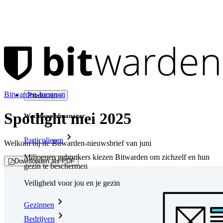
Bitwarden-bronnen
Producten
Spotlight mei 2025
Wachtwoordmanager
Particulieren
Welkom bij de Bitwarden-nieuwsbrief van juni
Miljoenen gebruikers kiezen Bitwarden om zichzelf en hun
Downloaden als PDF
gezin te beschermen
Veiligheid voor jou en je gezin
Gezinnen
Bedrijven