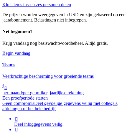
Kluisitems tussen zes personen delen
De prijzen worden weergegeven in USD en zijn gebaseerd op een
jaarabonnement. Belastingen niet inbegrepen.
Net begonnen?
Krijg vandaag nog basiswachtwoordbeheer. Altijd gratis.
Begin vandaag
Teams
Veerkrachtige bescherming voor groeiende teams
$
4
per maand/per gebruiker, jaarlijkse rekening
Een proefperiode starten
Geen compromis
Deel gevoelige gegevens veilig met collega's,
afdelingen of het hele bedrijf

Deel inloggegevens veilig
