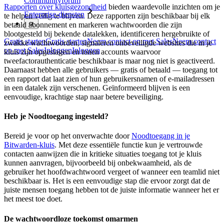
Communityforum
Rapporten over kluisgezondheid
bieden waardevolle inzichten om je
Enterprise-diensten
te helpen veilig te blijven. Deze rapporten zijn beschikbaar bij elk
betaald abonnement en markeren wachtwoorden die zijn
blootgesteld bij bekende datalekken, identificeren hergebruikte of
Gratis starten
Gratis starten
Neem contact op met Sales
Neem contact
zwakke wachtwoorden, signaleren onbeveiligde websites die in je
op met Sales
Inloggen
Inloggen
kluis zijn opgeslagen en tonen accounts waarvoor
tweefactorauthenticatie beschikbaar is maar nog niet is geactiveerd.
Daarnaast hebben alle gebruikers — gratis of betaald — toegang tot
een rapport dat laat zien of hun gebruikersnamen of e-mailadressen
in een datalek zijn verschenen. Geïnformeerd blijven is een
eenvoudige, krachtige stap naar betere beveiliging.
Heb je Noodtoegang ingesteld?
Bereid je voor op het onverwachte door
Noodtoegang in je
Bitwarden-kluis
. Met deze essentiële functie kun je vertrouwde
contacten aanwijzen die in kritieke situaties toegang tot je kluis
kunnen aanvragen, bijvoorbeeld bij onbekwaamheid, als de
gebruiker het hoofdwachtwoord vergeet of wanneer een teamlid niet
beschikbaar is. Het is een eenvoudige stap die ervoor zorgt dat de
juiste mensen toegang hebben tot de juiste informatie wanneer het er
het meest toe doet.
De wachtwoordloze toekomst omarmen