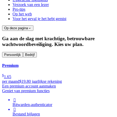
Verzoek van een lezer
Pro-tips
Op het web
Voor het geval je het hebt gemist
Op deze pagina
Ga aan de slag met krachtige, betrouwbare
wachtwoordbeveiliging. Kies uw plan.
Persoonlijk
Bedrijf
Premium
$
1.65
per maand
$19.80 jaarlijkse rekening
Een premium account aanmaken
Geniet van premium functies

Bitwarden-authenticator

Bestand bijlagen