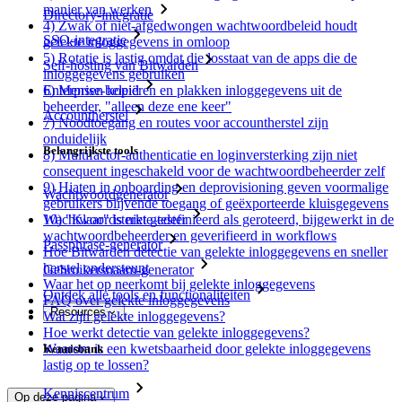
manier van werken
Directory-integratie
4) Zwak of niet-afgedwongen wachtwoordbeleid houdt
SSO-integratie
gelekte inloggegevens in omloop
5) Rotatie is lastig omdat die losstaat van de apps die de
Self-hosting van Bitwarden
inloggegevens gebruiken
Enterprise-beleid
6) Mensen kopiëren en plakken inloggegevens uit de
beheerder, "alleen deze ene keer"
Accountherstel
7) Noodtoegang en routes voor accountherstel zijn
onduidelijk
Belangrijkste tools
8) Multifactor-authenticatie en loginversterking zijn niet
consequent ingeschakeld voor de wachtwoordbeheerder zelf
9) Hiaten in onboarding en deprovisioning geven voormalige
Wachtwoordgenerator
gebruikers blijvende toegang of geëxporteerde kluisgegevens
10) "Klaar" is niet gedefinieerd als geroteerd, bijgewerkt in de
Wachtwoordsterkte-tester
wachtwoordbeheerder en geverifieerd in workflows
Passphrase-generator
Hoe Bitwarden detectie van gelekte inloggegevens en sneller
herstel ondersteunt
Gebruikersnaam-generator
Waar het op neerkomt bij gelekte inloggegevens
Ontdek alle tools en functionaliteiten
FAQ over gelekte inloggegevens
Resources
Wat zijn gelekte inloggegevens?
Hoe werkt detectie van gelekte inloggegevens?
Waarom is een kwetsbaarheid door gelekte inloggegevens
Kennisbank
lastig op te lossen?
Kenniscentrum
Op deze pagina