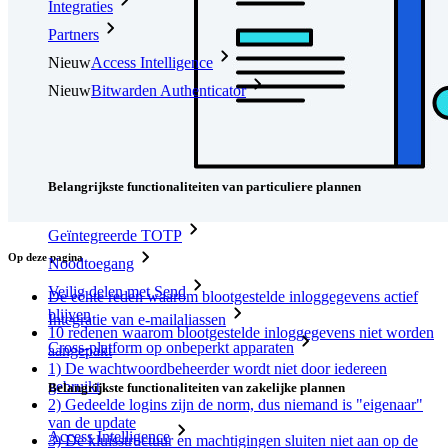
Integraties
Partners
Nieuw
Access Intelligence
Nieuw
Bitwarden Authenticator
Prijzen
Downloads
Functionaliteiten
Belangrijkste functionaliteiten van particuliere plannen
Geïntegreerde TOTP
Op deze pagina
Noodtoegang
Veilig delen met Send
De echte reden waarom blootgestelde inloggegevens actief
blijven
Integratie van e-mailaliassen
10 redenen waarom blootgestelde inloggegevens niet worden
Cross-platform op onbeperkt apparaten
aangepakt
1) De wachtwoordbeheerder wordt niet door iedereen
gebruikt
Belangrijkste functionaliteiten van zakelijke plannen
2) Gedeelde logins zijn de norm, dus niemand is "eigenaar"
van de update
Access Intelligence
3) De kluisstructuur en machtigingen sluiten niet aan op de