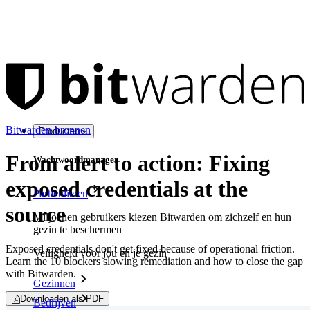
Bitwarden-bronnen
Producten
From alert to action: Fixing
Wachtwoordmanager
exposed credentials at the
Particulieren
source
Miljoenen gebruikers kiezen Bitwarden om zichzelf en hun
gezin te beschermen
Exposed credentials don't get fixed because of operational friction.
Veiligheid voor jou en je gezin
Learn the 10 blockers slowing remediation and how to close the gap
with Bitwarden.
Gezinnen
Downloaden als PDF
Bedrijven