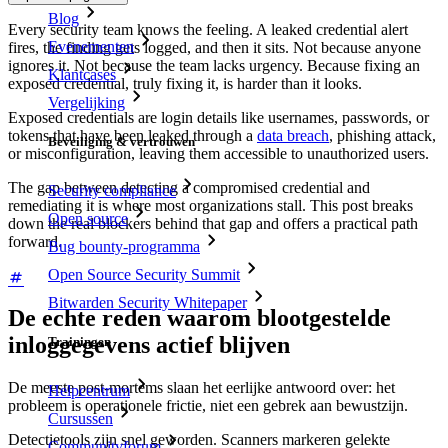
Blog
Every security team knows the feeling. A leaked credential alert
Evenementen
fires, the finding gets logged, and then it sits. Not because anyone
ignores it. Not because the team lacks urgency. Because fixing an
Klantcases
exposed credential, truly fixing it, is harder than it looks.
Vergelijking
Exposed credentials are login details like usernames, passwords, or
tokens that have been leaked through a
data breach
, phishing attack,
Beveiliging & vertrouwen
or misconfiguration, leaving them accessible to unauthorized users.
The gap between detecting a compromised credential and
Security compliance
remediating it is where most organizations stall. This post breaks
Open source
down the real blockers behind that gap and offers a practical path
forward.
Bug bounty-programma
Open Source Security Summit
Bitwarden Security Whitepaper
De echte reden waarom blootgestelde
inloggegevens actief blijven
Trainingen
De meeste post-mortems slaan het eerlijke antwoord over: het
Helpcentrum
probleem is operationele frictie, niet een gebrek aan bewustzijn.
Cursussen
Detectietools zijn snel geworden. Scanners markeren gelekte
Communityforum