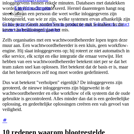
inloggegevens binnen enkele minuten. Databases met datalekken
Enterprise-diensten
worden in één nacht geïndexeerd. Herstel daarentegen hangt nog
steeds af van een persoon die weet welke inloggegevens zijn
blootgesteld, van wie ze zijn, welke systemen ervan afhankelijk zijn
Gratis starten
Gratis starten
Neem contact op met Sales
Neem contact
en hoe je ze roteert zonder iets in productie stuk te maken. In die
op met Sales
Inloggen
Inloggen
keten van beslissingen gaat het mis.
Zelfs organisaties met een wachtwoordbeheerder lopen tegen deze
muur aan. Een wachtwoordbeheerder is een kluis, geen workflow-
engine. Hij slaat inloggegevens op; hij roteert ze niet automatisch in
elke service, elk script en elke integratie die ernaar verwijst. Het
hebben van een wachtwoordbeheerder betekent niet per se dat het
team zaken snel kan oplossen. Het betekent dat de basis er is, maar
dat het herstelproces zelf nog moet worden gedefinieerd.
Dus wat betekent "verholpen" eigenlijk? De inloggegevens zijn
geroteerd, de nieuwe inloggegevens zijn bijgewerkt in de
wachtwoordbeheerder en elke workflow of elk systeem dat de oude
gebruikte is gecontroleerd. Alles minder dan dat is een gedeeltelijke
oplossing, en gedeeltelijke oplossingen creëren een vals gevoel van
veiligheid.
10 redenen waarom blootgestelde