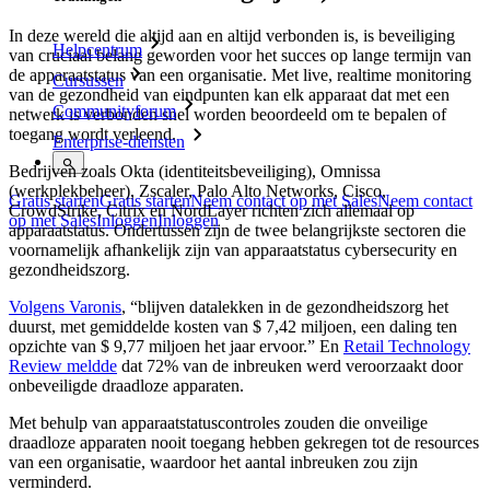
In deze wereld die altijd aan en altijd verbonden is, is beveiliging
Helpcentrum
van cruciaal belang geworden voor het succes op lange termijn van
de apparaatstatus van een organisatie. Met live, realtime monitoring
Cursussen
van de gezondheid van eindpunten kan elk apparaat dat met een
Communityforum
netwerk is verbonden snel worden beoordeeld om te bepalen of
toegang wordt verleend.
Enterprise-diensten
Bedrijven zoals Okta (identiteitsbeveiliging), Omnissa
(werkplekbeheer), Zscaler, Palo Alto Networks, Cisco,
Gratis starten
Gratis starten
Neem contact op met Sales
Neem contact
CrowdStrike, Citrix en NordLayer richten zich allemaal op
op met Sales
Inloggen
Inloggen
apparaatstatus. Ondertussen zijn de twee belangrijkste sectoren die
voornamelijk afhankelijk zijn van apparaatstatus cybersecurity en
gezondheidszorg.
Volgens Varonis
, “blijven datalekken in de gezondheidszorg het
duurst, met gemiddelde kosten van $ 7,42 miljoen, een daling ten
opzichte van $ 9,77 miljoen het jaar ervoor.” En
Retail Technology
Review meldde
dat 72% van de inbreuken werd veroorzaakt door
onbeveiligde draadloze apparaten.
Met behulp van apparaatstatuscontroles zouden die onveilige
draadloze apparaten nooit toegang hebben gekregen tot de resources
van een organisatie, waardoor het aantal inbreuken zou zijn
verminderd.