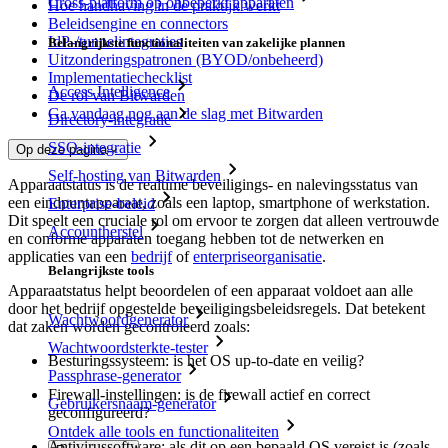
Cross-platform op onbeperkt apparaten
Hoe handhaving in de praktijk werkt
Beleidsengine en connectors
IdP-/tunnelintegraties
Belangrijkste functionaliteiten van zakelijke plannen
Uitzonderingspatronen (BYOD/onbeheerd)
Implementatiechecklist
Access Intelligence
De rol van Bitwarden
Ga vandaag nog aan de slag met Bitwarden
Directory-integratie
SSO-integratie
Op deze pagina
Self-hosting van Bitwarden
Apparaatstatus is de realtime beveiligings- en nalevingsstatus van
een eindpuntapparaat, zoals een laptop, smartphone of werkstation.
Enterprise-beleid
Dit speelt een cruciale rol om ervoor te zorgen dat alleen vertrouwde
Accountherstel
en conforme apparaten toegang hebben tot de netwerken en
applicaties van een
bedrijf
of
enterpriseorganisatie
.
Belangrijkste tools
Apparaatstatus helpt beoordelen of een apparaat voldoet aan alle
door het bedrijf opgestelde beveiligingsbeleidsregels. Dat betekent
Wachtwoordgenerator
dat zaken worden gecontroleerd zoals:
Wachtwoordsterkte-tester
Besturingssysteem: is het OS up-to-date en veilig?
Passphrase-generator
Firewall-instellingen: is de firewall actief en correct
Gebruikersnaam-generator
geconfigureerd?
Ontdek alle tools en functionaliteiten
Antivirussoftware: als dit op een bepaald OS vereist is (zoals