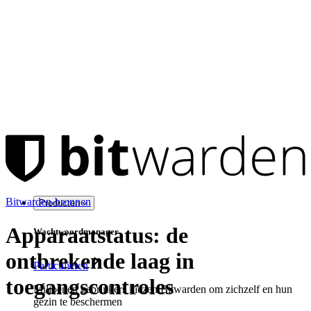
Bitwarden-bronnen
Producten
Apparaatstatus: de
Wachtwoordmanager
ontbrekende laag in
Particulieren
toegangscontroles
Miljoenen gebruikers kiezen Bitwarden om zichzelf en hun
gezin te beschermen