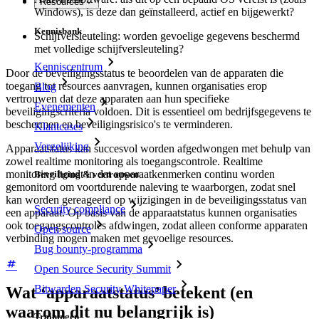
Resources
Windows), is deze dan geïnstalleerd, actief en bijgewerkt?
Kennisbank
Schijfversleuteling: worden gevoelige gegevens beschermd
met volledige schijfversleuteling?
Kenniscentrum
Door de beveiligingsstatus te beoordelen van de apparaten die
toegang tot resources aanvragen, kunnen organisaties erop
Blog
vertrouwen dat deze apparaten aan hun specifieke
Evenementen
beveiligingscriteria voldoen. Dit is essentieel om bedrijfsgegevens te
beschermen en beveiligingsrisico's te verminderen.
Klantcases
Vergelijking
Apparaatstatus kan succesvol worden afgedwongen met behulp van
zowel realtime monitoring als toegangscontrole. Realtime
monitoring houdt in dat apparaatkenmerken continu worden
Beveiliging & vertrouwen
gemonitord om voortdurende naleving te waarborgen, zodat snel
kan worden gereageerd op wijzigingen in de beveiligingsstatus van
Security compliance
een apparaat. Op basis van de apparaatstatus kunnen organisaties
ook toegangscontroles afdwingen, zodat alleen conforme apparaten
Open source
verbinding mogen maken met gevoelige resources.
Bug bounty-programma
Open Source Security Summit
Bitwarden Security Whitepaper
Wat ‘apparaatstatus’ betekent (en
waarom dit nu belangrijk is)
Trainingen