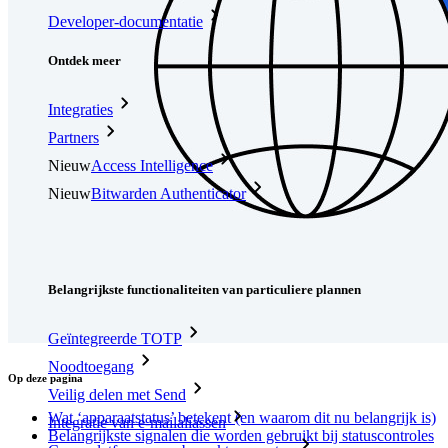
Developer-documentatie
Ontdek meer
Integraties
Partners
Nieuw
Access Intelligence
Nieuw
Bitwarden Authenticator
Prijzen
Downloads
Functionaliteiten
Belangrijkste functionaliteiten van particuliere plannen
Geïntegreerde TOTP
Noodtoegang
Op deze pagina
Veilig delen met Send
Wat ‘apparaatstatus’ betekent (en waarom dit nu belangrijk is)
Integratie van e-mailaliassen
Belangrijkste signalen die worden gebruikt bij statuscontroles