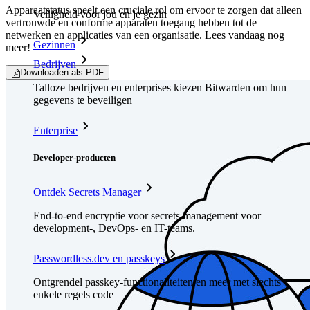
Apparaatstatus speelt een cruciale rol om ervoor te zorgen dat alleen
Veiligheid voor jou en je gezin
vertrouwde en conforme apparaten toegang hebben tot de
netwerken en applicaties van een organisatie. Lees vandaag nog
Gezinnen
meer!
Bedrijven
Downloaden als PDF
Talloze bedrijven en enterprises kiezen Bitwarden om hun
gegevens te beveiligen
Enterprise
Developer-producten
Ontdek Secrets Manager
End-to-end encryptie voor secrets management voor
development-, DevOps- en IT-teams.
Passwordless.dev en passkeys
Ontgrendel passkey-functionaliteiten en meer met slechts
enkele regels code