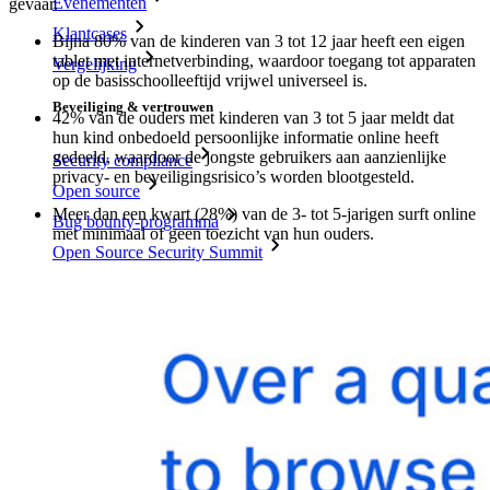
Evenementen
gevaar.
Klantcases
Bijna 80% van de kinderen van 3 tot 12 jaar heeft een eigen
tablet met internetverbinding, waardoor toegang tot apparaten
Vergelijking
op de basisschoolleeftijd vrijwel universeel is.
Beveiliging & vertrouwen
42% van de ouders met kinderen van 3 tot 5 jaar meldt dat
hun kind onbedoeld persoonlijke informatie online heeft
gedeeld, waardoor de jongste gebruikers aan aanzienlijke
Security compliance
privacy- en beveiligingsrisico’s worden blootgesteld.
Open source
Meer dan een kwart (28%) van de 3- tot 5-jarigen surft online
Bug bounty-programma
met minimaal of geen toezicht van hun ouders.
Open Source Security Summit
Bitwarden Security Whitepaper
Trainingen
Helpcentrum
Cursussen
Communityforum
Enterprise-diensten