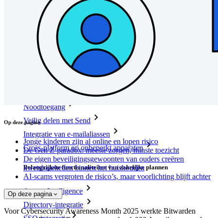
Nieuw
Access Intelligence
Nieuw
Bitwarden Authenticator
Prijzen
Downloads
Functionaliteiten
Belangrijkste functionaliteiten van particuliere plannen
Geïntegreerde TOTP
Noodtoegang
Veilig delen met Send
Op deze pagina
Integratie van e-mailaliassen
Jonge kinderen zijn al online en lopen risico
Cross-platform op onbeperkt apparaten
De Gen Z-paradox: meeste zorgen, minste toezicht
De eigen beveiligingsgewoonten van ouders creëren
Belangrijkste functionaliteiten van zakelijke plannen
kwetsbaarheden binnen het huishouden
AI-scams vergroten de risico’s, maar voorlichting blijft achter
Access Intelligence
Op deze pagina
Directory-integratie
Voor Cybersecurity Awareness Month 2025 werkte Bitwarden