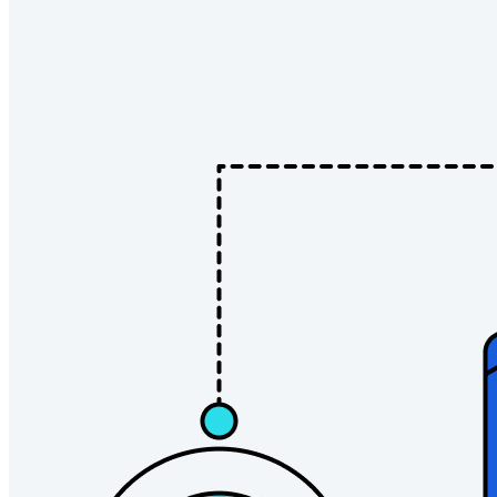
Enterprise
Developer-producten
Ontdek Secrets Manager
End-to-end encryptie voor secrets management voor
development-, DevOps- en IT-teams.
Passwordless.dev en passkeys
Ontgrendel passkey-functionaliteiten en meer met slechts
enkele regels code
Developer-documentatie
Ontdek meer
Integraties
Partners