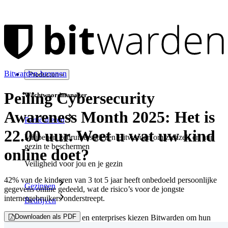
Bitwarden-bronnen
Producten
Peiling Cybersecurity
Wachtwoordmanager
Awareness Month 2025: Het is
Particulieren
22.00 uur. Weet u wat uw kind
Miljoenen gebruikers kiezen Bitwarden om zichzelf en hun
gezin te beschermen
online doet?
Veiligheid voor jou en je gezin
42% van de kinderen van 3 tot 5 jaar heeft onbedoeld persoonlijke
Gezinnen
gegevens online gedeeld, wat de risico’s voor de jongste
internetgebruikers onderstreept.
Bedrijven
Downloaden als PDF
Talloze bedrijven en enterprises kiezen Bitwarden om hun
gegevens te beveiligen