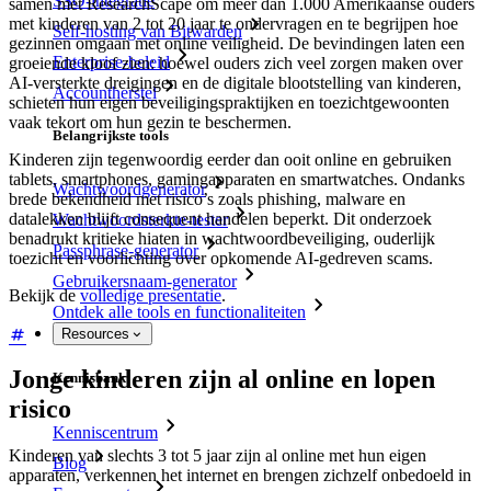
SSO-integratie
samen met ResearchScape om meer dan 1.000 Amerikaanse ouders
met kinderen van 2 tot 20 jaar te ondervragen en te begrijpen hoe
Self-hosting van Bitwarden
gezinnen omgaan met online veiligheid. De bevindingen laten een
Enterprise-beleid
groeiende kloof zien: hoewel ouders zich veel zorgen maken over
AI-versterkte dreigingen en de digitale blootstelling van kinderen,
Accountherstel
schieten hun eigen beveiligingspraktijken en toezichtgewoonten
vaak tekort om hun gezin te beschermen.
Belangrijkste tools
Kinderen zijn tegenwoordig eerder dan ooit online en gebruiken
tablets, smartphones, gamingapparaten en smartwatches. Ondanks
Wachtwoordgenerator
brede bekendheid met risico’s zoals phishing, malware en
datalekken blijft consequent handelen beperkt. Dit onderzoek
Wachtwoordsterkte-tester
benadrukt kritieke hiaten in wachtwoordbeveiliging, ouderlijk
Passphrase-generator
toezicht en voorlichting over opkomende AI-gedreven scams.
Gebruikersnaam-generator
Bekijk de
volledige presentatie
.
Ontdek alle tools en functionaliteiten
Resources
Jonge kinderen zijn al online en lopen
Kennisbank
risico
Kenniscentrum
Kinderen van slechts 3 tot 5 jaar zijn al online met hun eigen
Blog
apparaten, verkennen het internet en brengen zichzelf onbedoeld in