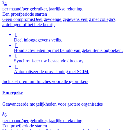
$
4
per maand/per gebruiker, jaarlijkse rekening
Een proefperiode starten
Geen compromis
Deel gevoelige gegevens veilig met collega's,
afdelingen of het hele bedrijf

Deel inloggegevens veilig

Houd activiteiten bij met behulp van gebeurtenislogboeken.

Synchroniseer uw bestaande directory

Automatiseer de provisioning met SCIM.
Inclusief premium functies voor alle gebruikers
Enterprise
Geavanceerde mogelijkheden voor grotere organisaties
$
6
per maand/per gebruiker, jaarlijkse rekening
Een proefperiode starten