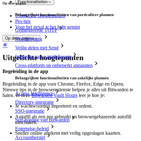
Functionaliteiten
Op deze pagina
Belangrijkste functionaliteiten van particuliere plannen
Uitgelichte hoogtepunten
Pro-tips
Voor het geval je het hebt gemist
Geïntegreerde TOTP
Op deze pagina
Noodtoegang
Veilig delen met Send
Uitgelichte hoogtepunten
Integratie van e-mailaliassen
Cross-platform op onbeperkt apparaten
Begeleiding in de app
Belangrijkste functionaliteiten van zakelijke plannen
Begeleiding in de app voor Chrome, Firefox, Edge en Opera.
Nieuwe tips in de browserextensie helpen je alles uit Bitwarden te
Access Intelligence
halen. In deze
Bitwarden Vault Hours
leer je hoe je:
Directory-integratie
Je wachtwoorden importeert en ordent.
SSO-integratie
Autofill als een pro gebruikt en browsergebaseerde autofill
Self-hosting van Bitwarden
uitschakelt.
Enterprise-beleid
Sneller online afrekent met veilig opgeslagen kaarten.
Accountherstel