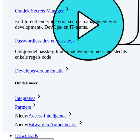
Ontdek Secrets Manager
End-to-end encryptie voor secrets management voor
development-, DevOps- en IT-teams.
Passwordless.dev en passkeys
Ontgrendel passkey-functionaliteiten en meer met slechts
enkele regels code
Developer-documentatie
Ontdek meer
Integraties
Partners
Nieuw
Access Intelligence
Nieuw
Bitwarden Authenticator
Prijzen
Downloads