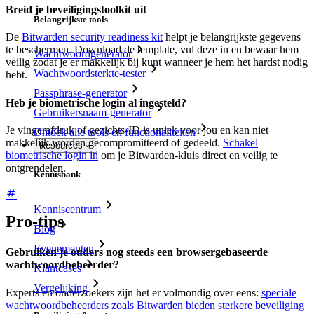
Breid je beveiligingstoolkit uit
Belangrijkste tools
De
Bitwarden security readiness kit
helpt je belangrijkste gegevens
te beschermen. Download de template, vul deze in en bewaar hem
Wachtwoordgenerator
veilig zodat je er makkelijk bij kunt wanneer je hem het hardst nodig
Wachtwoordsterkte-tester
hebt.
Passphrase-generator
Heb je biometrische login al ingesteld?
Gebruikersnaam-generator
Je vingerafdruk of gezichts-ID is uniek voor jou en kan niet
Ontdek alle tools en functionaliteiten
makkelijk worden gecompromitteerd of gedeeld.
Schakel
Resources
biometrische login in
om je Bitwarden-kluis direct en veilig te
ontgrendelen.
Kennisbank
Kenniscentrum
Pro-tips
Blog
Evenementen
Gebruiken je ouders nog steeds een browsergebaseerde
wachtwoordbeheerder?
Klantcases
Vergelijking
Experts en onderzoekers zijn het er volmondig over eens:
speciale
wachtwoordbeheerders zoals Bitwarden bieden sterkere beveiliging