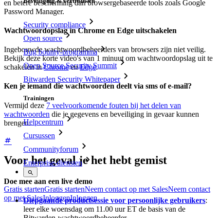
Beveiliging & vertrouwen
en betere bescherming dan browsergebaseerde tools zoals Google
Password Manager.
Security compliance
Wachtwoordopslag in Chrome en Edge uitschakelen
Open source
Ingebouwde wachtwoordbeheerders van browsers zijn niet veilig.
Bug bounty-programma
Bekijk deze korte video's van 1 minuut om wachtwoordopslag uit te
Open Source Security Summit
schakelen in
Chrome
en
Edge
.
Bitwarden Security Whitepaper
Ken je iemand die wachtwoorden deelt via sms of e-mail?
Trainingen
Vermijd deze
7 veelvoorkomende fouten bij het delen van
wachtwoorden
die je gegevens en beveiliging in gevaar kunnen
Helpcentrum
brengen.
Cursussen
Communityforum
Voor het geval je het hebt gemist
Enterprise-diensten
Doe mee aan een live demo
Gratis starten
Gratis starten
Neem contact op met Sales
Neem contact
op met Sales
Inloggen
Inloggen
Diepgaande productsessie voor persoonlijke gebruikers
:
leer elke woensdag om 11.00 uur ET de basis van de
Bitwarden-wachtwoordbeheerder.