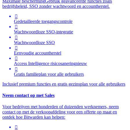
Maximale bescherming
Gebruik geavanceerde functies zoals
bedrijfsbeleid, SSO zonder wachtwoord en accountherstel.

Gedetailleerde toegangscontrole

Wachtwoordloze SSO-integratie

Wachtwoordloze SSO

Eenvoudig accountherstel

Access Intelligence
risicosanering
nieuw

Gratis familieplan voor alle gebruikers
Inclusief premium functies en gratis gezinsplan voor alle gebruikers
Neem contact op met Sales
Voor bedrijven met honderden of duizenden werknemers, neem
contact op met de verkoopafdeling voor een offerte op maat en
ontdek hoe Bitwarden kan helpen:
