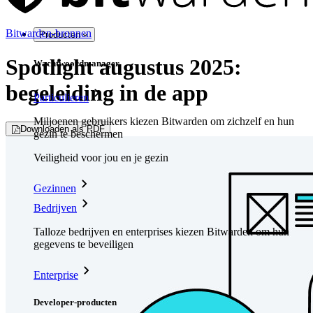
Bitwarden-bronnen
Producten
Spotlight augustus 2025:
Wachtwoordmanager
begeleiding in de app
Particulieren
Miljoenen gebruikers kiezen Bitwarden om zichzelf en hun
Downloaden als PDF
gezin te beschermen
Veiligheid voor jou en je gezin
Gezinnen
Bedrijven
Talloze bedrijven en enterprises kiezen Bitwarden om hun
gegevens te beveiligen
Enterprise
Developer-producten