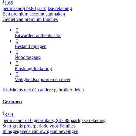
$
1.65
per maand
$19.80 jaarlijkse rekening
Een premium account aanmaken
Geniet van premium functies

Bitwarden-authenticator

Bestand bijlagen

Noodtoegang

Phishingblokkering

Veiligheidsrapporten en meer
Kluisitems met één andere gebruiker delen
Gezinnen
$
3.99
per maand
Tot 6 gebruikers, $47.88 jaarlijkse rekening
Start gratis proefperiode voor Families
Inloggegevens van uw gezin beveiligen