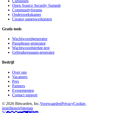
Cursussen
Open Source Security Summit
Communityforums
Onderzoekskamer
Creator samenwerkingen
Gratis tools
Wachtwoordgenerator
Passphrase-generator
Wachtwoordsterkte-test
Gebruikersnaam-generator
Bedrijf
Over ons
Vacatures
Pers
Partners
Evenementen
Contact support
©
2026
Bitwarden, Inc.
Voorwaarden
Privacy
Cookie-
instellingen
Sitemap