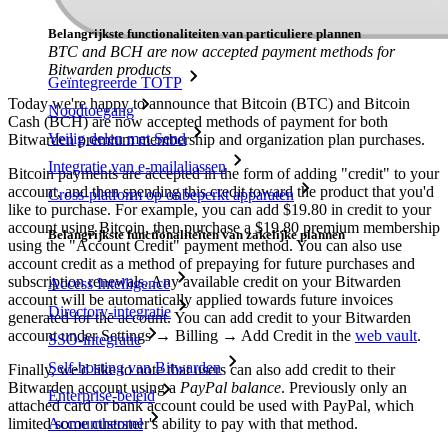
Belangrijkste functionaliteiten van particuliere plannen
BTC and BCH are now accepted payment methods for
Bitwarden products
Geïntegreerde TOTP
Today we're happy to announce that Bitcoin (BTC) and Bitcoin
Noodtoegang
Cash (BCH) are now accepted methods of payment for both
Veilig delen met Send
Bitwarden premium membership and organization plan purchases.
Integratie van e-mailaliassen
Bitcoin payments are accepted in the form of adding "credit" to your
account, and then spending this credit toward the product that you'd
Cross-platform op onbeperkt apparaten
like to purchase. For example, you can add $19.80 in credit to your
account using Bitcoin, then purchase a $19.80 premium membership
Belangrijkste functionaliteiten van zakelijke plannen
using the "Account Credit" payment method. You can also use
account credit as a method of prepaying for future purchases and
subscription renewals. Any available credit on your Bitwarden
Access Intelligence
account will be automatically applied towards future invoices
Directory-integratie
generated for the account. You can add credit to your Bitwarden
account under Settings → Billing → Add Credit in the
web vault
.
SSO-integratie
Self-hosting van Bitwarden
Finally, we'd like to note that users can also add credit to their
Bitwarden account using a
PayPal balance
. Previously only an
Enterprise-beleid
attached card or bank account could be used with PayPal, which
limited some customer's ability to pay with that method.
Accountherstel