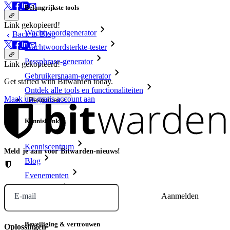
Belangrijkste tools
Link gekopieerd!
Wachtwoordgenerator
Back to Blog
Wachtwoordsterkte-tester
Passphrase-generator
Link gekopieerd!
Gebruikersnaam-generator
Get started with Bitwarden today.
Ontdek alle tools en functionaliteiten
Maak uw gratis account aan
Resources
Kennisbank
Kenniscentrum
Meld je aan voor Bitwarden-nieuws!
Blog
Evenementen
Klantcases
E-mail
Vergelijking
Beveiliging & vertrouwen
Oplossingen