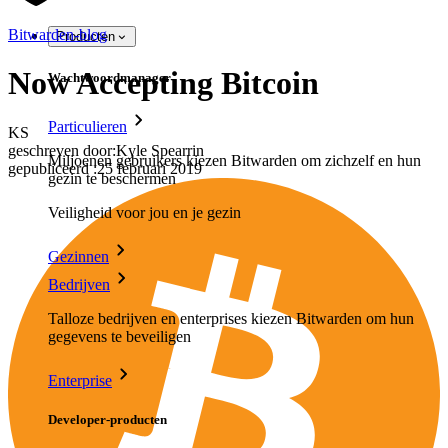
Bitwarden-blog
Producten
Now Accepting Bitcoin
Wachtwoordmanager
Particulieren
KS
geschreven door:
Kyle Spearrin
Miljoenen gebruikers kiezen Bitwarden om zichzelf en hun
gepubliceerd
:
25 februari 2019
gezin te beschermen
Veiligheid voor jou en je gezin
Gezinnen
Bedrijven
Talloze bedrijven en enterprises kiezen Bitwarden om hun
gegevens te beveiligen
Enterprise
Developer-producten