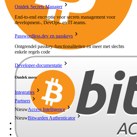
Ontdek Secrets Manager
End-to-end encryptie voor secrets management voor
development-, DevOps- en IT-teams.
Passwordless.dev en passkeys
Ontgrendel passkey-functionaliteiten en meer met slechts
enkele regels code
Developer-documentatie
Ontdek meer
Integraties
Partners
Nieuw
Access Intelligence
Nieuw
Bitwarden Authenticator
Prijzen
Downloads
Functionaliteiten