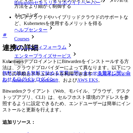
Bitwardenセキュリティホワイトペーパー
方法をより細かく制御する
トレーニング
マルチクラウドやハイブリッドクラウドのサポートな
ど、Kubernetesを使用するメリットを得る
ヘルプセンター
Courses
連携の詳細
コミュニティフォーラム
エンタープライズサービス
KubernetesデプロイメントにBitwardenをインストールする方
法は、クラウドプロバイダーによって異なります。以下につ
無料で始める
無料で始める
営業に問い合わせる
営業に問い合
いての手順とドキュメントを利用できます：
汎用インストー
わせる
ログイン
ログイン
ル
、
Azure AKS
、
OpenShift
、および
AWS EKS
。
Bitwardenクライアント（Web、モバイル、ブラウザ、デスク
トップアプリ、CLI）は、セルフホスト環境のアドレスを参
照するように設定できるため、エンドユーザーは簡単にイン
ストールと更新を行えます。
追加リソース：