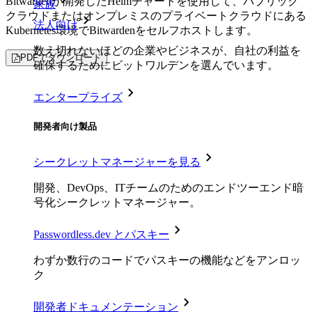
Bitwardenが開発したHelmチャートを使用して、パブリック
家族
クラウドまたはオンプレミスのプライベートクラウドにある
法人向け
Kubernetes環境でBitwardenをセルフホストします。
数え切れないほどの企業やビジネスが、自社の利益を
PDFでダウンロード
確保するためにビットワルデンを選んでいます。
エンタープライズ
開発者向け製品
シークレットマネージャーを見る
開発、DevOps、ITチームのためのエンドツーエンド暗
号化シークレットマネージャー。
Passwordless.dev とパスキー
わずか数行のコードでパスキーの機能などをアンロッ
ク
開発者ドキュメンテーション