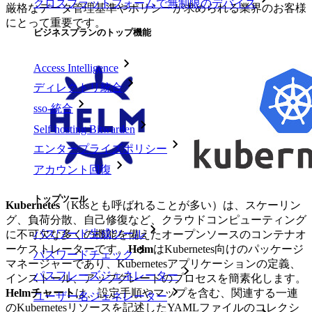
クロスプラットフォームで無制限のデバイス
厳格なデータ管理基準やポリシーが求められる業界のお客様
にとって重要です。
ビジネスプランのトップ機能
Access Intelligence
ディレクトリ統合
sso-統合
Self-hosting Bitwarden
エンタープライズポリシー
アカウント回復
トップツール
Kubernetes
（K8sとも呼ばれることが多い）は、スケーリン
グ、負荷分散、自己修復など、クラウドコンピューティング
パスワード生成ツール
に不可欠な多くの機能を備えたオープンソースのコンテナオ
ーケストレーターです。
Helm
はKubernetes向けのパッケージ
パスワードチェック
マネージャーであり、Kubernetesアプリケーションの定義、
パスフレーズジェネレーター
インストール、アップグレードのプロセスを簡素化します。
Helmチャート
は、設定手順やマップを含む、関連する一連
ユーザー名ジェネレーター
のKubernetesリソースを記述したYAMLファイルのコレクシ