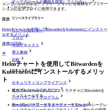
すべてのツールと機能を探索してください。
ョンで、シンプルなアプリケーションにも複雑なアプリケー
リソース
ションにもデプロイに使用できます。
リソースライブラリー
目次
Helmチャートを使用してBitwardenをKubernetesにインストー
リソースセンター
ルするメリット
ブログ
連携の詳細
ウェブキャスト
導入事例
比較
Helmチャートを使用してBitwardenを
セキュリティ＆信頼
Kubernetesにインストールするメリッ
ト
セキュリティコンプライアンス
オープンソースであること
既存のKubernetesインフラストラクチャにBitwardenを
インストールする
バグバウンティプログラム
オープンソース・セキュリティ・サミット
BitwardenパスワードマネージャーとBitwardenシークレ
ットマネージャーをセルフホストして、データの管理