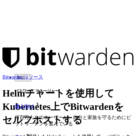
Bitwarden リソース
製品
Helmチャートを使用して
パスワード マネージャー
Kubernetes上でBitwardenを
個人向け
セルフホストする
何百万人ものユーザーが、自分と家族を守るためにビ
ットワーデンを選んでいる