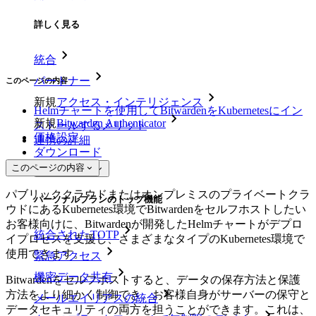
詳しく見る
統合
パートナー
このページの内容
新規
アクセス・インテリジェンス
Helmチャートを使用してBitwardenをKubernetesにイン
新規
Bitwarden Authenticator
ストールするメリット
価格設定
連携の詳細
ダウンロード
このページの内容
ツール＆機能
パブリッククラウドまたはオンプレミスのプライベートクラ
パーソナルプランのトップ機能
ウドにあるKubernetes環境でBitwardenをセルフホストしたい
お客様向けに、Bitwardenが開発したHelmチャートがデプロ
統合されたTOTP
イプロセスを支援し、さまざまなタイプのKubernetes環境で
使用できます。
緊急アクセス
機密データ共有
Bitwardenをセルフホストすると、データの保存方法と保護
方法をより細かく制御でき、お客様自身がサーバーの保守と
メールエイリアスの統合
データセキュリティの両方を担うことができます。これは、