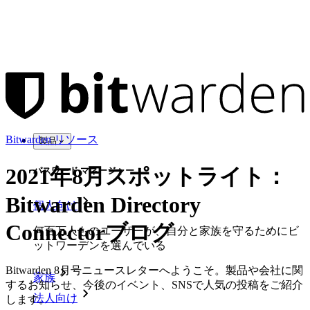
Bitwarden リソース
製品
2021年8月スポットライト：
パスワード マネージャー
Bitwarden Directory
個人向け
Connectorブログ
何百万人ものユーザーが、自分と家族を守るためにビ
ットワーデンを選んでいる
Bitwarden 8月号ニュースレターへようこそ。製品や会社に関
家族
するお知らせ、今後のイベント、SNSで人気の投稿をご紹介
法人向け
します。