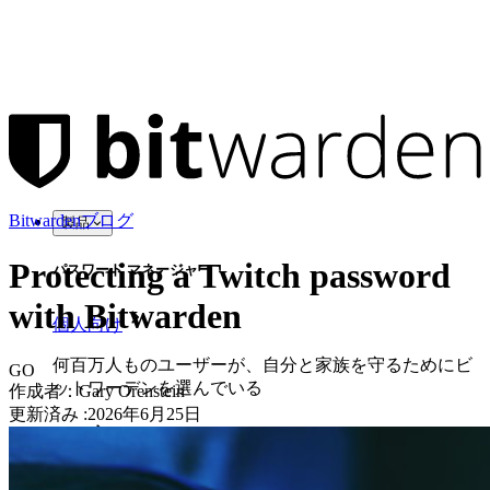
Bitwardenブログ
製品
Protecting a Twitch password
パスワード マネージャー
with Bitwarden
個人向け
何百万人ものユーザーが、自分と家族を守るためにビ
GO
ットワーデンを選んでいる
作成者：
Gary Orenstein
更新済み
:
2026年6月25日
家族
法人向け