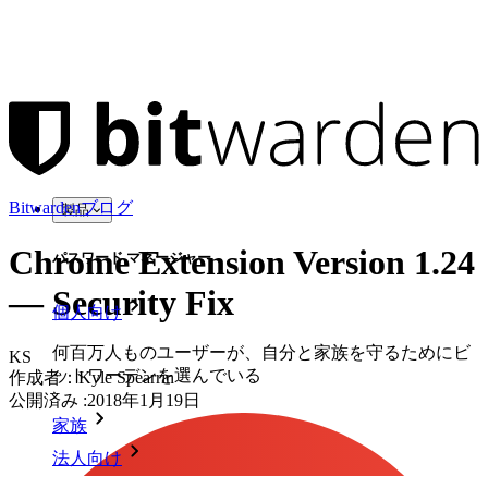
Bitwardenブログ
製品
Chrome Extension Version 1.24
パスワード マネージャー
— Security Fix
個人向け
何百万人ものユーザーが、自分と家族を守るためにビ
KS
ットワーデンを選んでいる
作成者：
Kyle Spearrin
公開済み
:
2018年1月19日
家族
法人向け