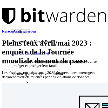
Ressources Bitwarden
Produits
Pleins feux avril/mai 2023 :
Gestionnaire de Mots de Passe
enquête de la Journée
Pour un usage personnel
mondiale du mot de passe
Des millions d'utilisateurs choisissent Bitwarden pour se
protéger et protéger leur famille
Les résultats sont saisissants : 20 % des personnes interrogées
Sécurité pour vous et votre famille
déclarent avoir été touchées par des violations de données.
Familles
Pour les entreprises
D'innombrables entreprises choisissent Bitwarden pour
sécuriser leurs intérêts.