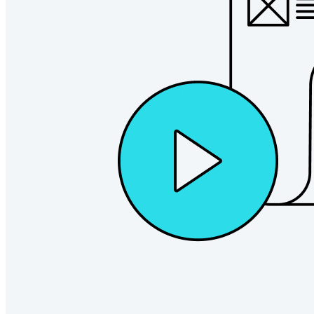
Entreprise
Produits pour Développeurs
Découvrir Secrets Manager
Gestion des secrets chiffrée de bout en bout pour le
développement, DevOps et les équipes IT.
Passwordless.dev et Passkeys
Déverrouillez les fonctions de la clé de sécurité et bien plus
encore en quelques lignes de code.
Documentation du Développeur
Explorer davantage
Intégrations
Partenaires