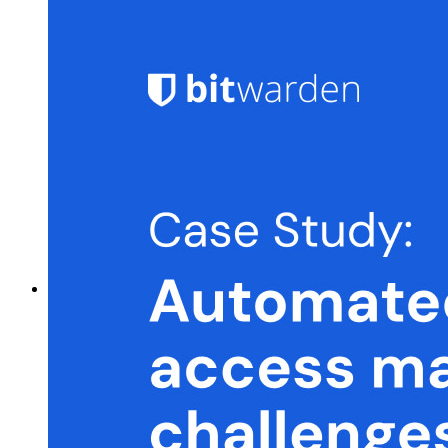
Self-hosting Bitwarden
Politiques de sécurité de l'Entreprise
Récupération de compte
Outils de premier plan
Générateur de mot de passe
Testeur de Force du Mot de Passe
Générateur de Phrase Secrète
Générateur de nom d'utilisateur
Explorez tous les outils et fonctionnalités
Ressources
Bibliothèque de Ressources
Centre de ressources
Blog
Webdiffusions