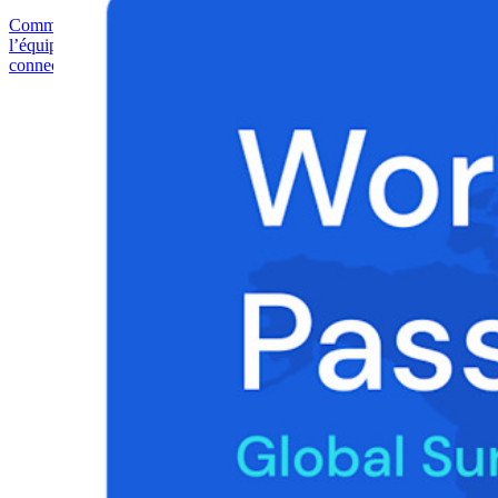
Commencez gratuitement
Commencez gratuitement
Contacter
l’équipe commerciale
Contacter l’équipe commerciale
Se connecter
Se
connecter