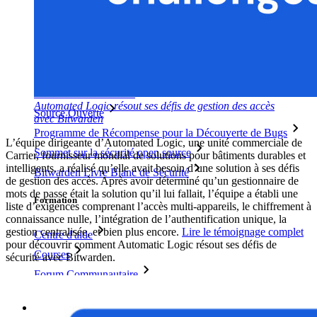
Histoires de réussite
Comparaison
Sécurité & Confiance
Conformité de sécurité
Automated Logic résout ses défis de gestion des accès
Source Ouverte
avec Bitwarden
Programme de Récompense pour la Découverte de Bugs
L’équipe dirigeante d’Automated Logic, une unité commerciale de
Sommet sur la sécurité open source
Carrier, fournisseur mondial de solutions pour bâtiments durables et
intelligents, a réalisé qu’elle avait besoin d’une solution à ses défis
Bitwarden Livre Blanc de Sécurité
de gestion des accès. Après avoir déterminé qu’un gestionnaire de
mots de passe était la solution qu’il lui fallait, l’équipe a établi une
Formation
liste d’exigences comprenant l’accès multi-appareils, le chiffrement à
connaissance nulle, l’intégration de l’authentification unique, la
gestion centralisée, et bien plus encore.
Lire le témoignage complet
Centre d'aide
pour découvrir comment Automatic Logic résout ses défis de
Courses
sécurité avec Bitwarden.
Forum Communautaire
Services d'Entreprise