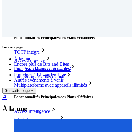
Nouveau
Access Intelligence
Nouveau
Authentificateur Bitwarden
Tarification
Télécharger
Outils et Fonctionnalités
Fonctionnalités Principales des Plans Personnels
Sur cette page
TOTP intégré
À la une
Accès d'urgence
Encore plus de Bits and Bites
Partage de Données Sensibles
Pleins feux sur la communauté
Participez à Bitwarden Live
Intégration des alias d'email
Autres événements à venir
Multiplateforme avec appareils illimités
Sur cette page
Fonctionnalités Principales des Plans d'Affaires
À la une
Access Intelligence
Intégration de répertoire
intégration-sso