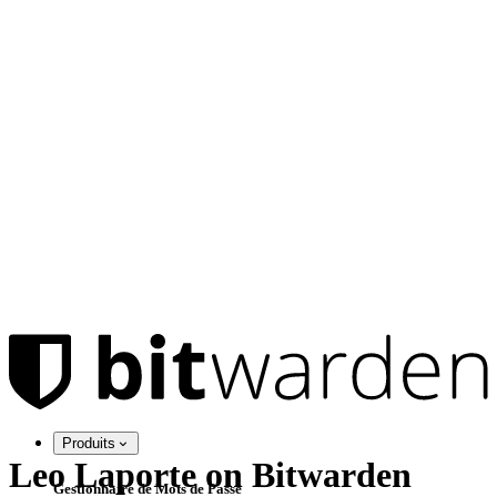
Produits
Leo Laporte on Bitwarden
Gestionnaire de Mots de Passe