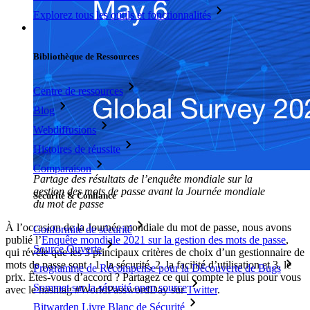
Explorez tous les outils et fonctionnalités
Ressources
Bibliothèque de Ressources
Centre de ressources
Blog
Webdiffusions
Histoires de réussite
Comparaison
Partage des résultats de l’enquête mondiale sur la
gestion des mots de passe avant la Journée mondiale
Sécurité & Confiance
du mot de passe
À l’occasion de la Journée mondiale du mot de passe, nous avons
Conformité de sécurité
publié l’
Enquête mondiale 2021 sur la gestion des mots de passe
,
Source Ouverte
qui révèle que les 3 principaux critères de choix d’un gestionnaire de
mots de passe sont : 1. la sécurité, 2. la facilité d’utilisation et 3. le
Programme de Récompense pour la Découverte de Bugs
prix. Êtes-vous d’accord ? Partagez ce qui compte le plus pour vous
Sommet sur la sécurité open source
avec le hashtag #WorldPasswordDay sur
Twitter
.
Bitwarden Livre Blanc de Sécurité