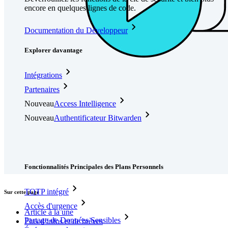
encore en quelques lignes de code.
Documentation du Développeur
Explorer davantage
Intégrations
Partenaires
Nouveau
Access Intelligence
Nouveau
Authentificateur Bitwarden
Tarification
Télécharger
Outils et Fonctionnalités
Fonctionnalités Principales des Plans Personnels
TOTP intégré
Sur cette page
Accès d'urgence
Article à la une
Partage de Données Sensibles
Plus d’infos et de brèves