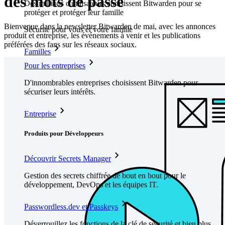
des mots de passe
Des millions d'utilisateurs choisissent Bitwarden pour se
protéger et protéger leur famille
Bienvenue dans la newsletter Bitwarden de mai, avec les annonces
Sécurité pour vous et votre famille
produit et entreprise, les événements à venir et les publications
préférées des fans sur les réseaux sociaux.
Familles
Pour les entreprises
D'innombrables entreprises choisissent Bitwarden pour
sécuriser leurs intérêts.
Entreprise
Produits pour Développeurs
Découvrir Secrets Manager
Gestion des secrets chiffrée de bout en bout pour le
développement, DevOps et les équipes IT.
Passwordless.dev et Passkeys
Déverrouillez les fonctions de la clé de sécurité et bien plus