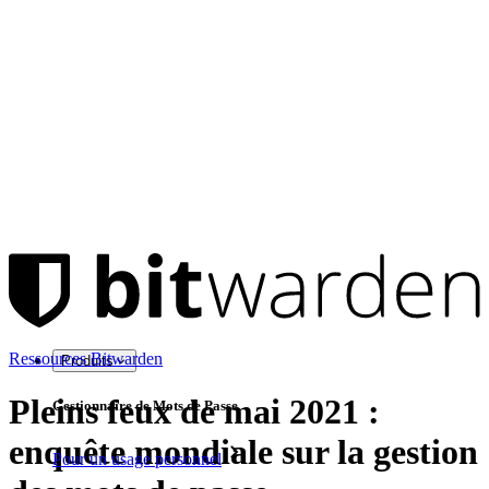
Ressources Bitwarden
Produits
Pleins feux de mai 2021 :
Gestionnaire de Mots de Passe
enquête mondiale sur la gestion
Pour un usage personnel