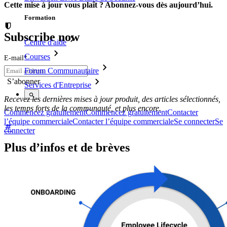
Cette mise à jour vous plaît ? Abonnez-vous dès aujourd’hui.
Formation
Subscribe now
Centre d'aide
Courses
E-mail
*
Forum Communautaire
Services d'Entreprise
Recevez les dernières mises à jour produit, des articles sélectionnés,
les temps forts de la communauté, et plus encore.
Commencez gratuitement
Commencez gratuitement
Contacter
l’équipe commerciale
Contacter l’équipe commerciale
Se connecter
Se
connecter
Plus d’infos et de brèves