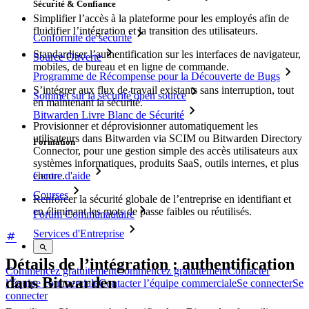
Sécurité & Confiance
Simplifier l’accès à la plateforme pour les employés afin de
fluidifier l’intégration et la transition des utilisateurs.
Conformité de sécurité
Standardiser l’authentification sur les interfaces de navigateur,
Source Ouverte
mobiles, de bureau et en ligne de commande.
Programme de Récompense pour la Découverte de Bugs
S’intégrer aux flux de travail existants sans interruption, tout
Sommet sur la sécurité open source
en maintenant la sécurité.
Bitwarden Livre Blanc de Sécurité
Provisionner et déprovisionner automatiquement les
utilisateurs dans Bitwarden via SCIM ou Bitwarden Directory
Formation
Connector, pour une gestion simple des accès utilisateurs aux
systèmes informatiques, produits SaaS, outils internes, et plus
encore.
Centre d'aide
Courses
Renforcer la sécurité globale de l’entreprise en identifiant et
en éliminant les mots de passe faibles ou réutilisés.
Forum Communautaire
Services d'Entreprise
Détails de l’intégration : authentification
Commencez gratuitement
Commencez gratuitement
Contacter
dans Bitwarden
l’équipe commerciale
Contacter l’équipe commerciale
Se connecter
Se
connecter