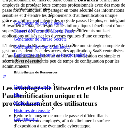
employés de protéger leurs comptes professionnels avec des mots de
Outils de premier plan
passe forts et uniques, de partager en toute sécurité des informations
sensibles et d’étendre les déploiements d’authentification unique
grâce au chiffrement intégré des mots de passe. De plus, en intégrant
Générateur de mot de passe
Bitwarden à Okta, les responsables informatiques bénéficient d’une
supervision et d’un contrôle complets des différents outils et
Testeur de Force du Mot de Passe
applications utilisés par les diverses équipes d’une entreprise.
Générateur de Phrase Secrète
L’intégration de Bitwarden et d’Okta offre une stratégie complète de
Générateur de nom d'utilisateur
gestion des identités et des accès, des applications SaaS centralisées
Explorez tous les outils et fonctionnalités
à l’autonomisation de chaque employé. L’intégration est simple et
Ressources
sécurisée, et nécessite très peu de temps de configuration pour les
administrateurs.
Bibliothèque de Ressources
Centre de ressources
Les avantages de Bitwarden et Okta pour
Blog
l’authentification unique et le
provisionnement des utilisateurs
Webdiffusions
Histoires de réussite
Réduire le nombre de mots de passe et d’identifiants
Comparaison
nécessaires aux employés, afin de diminuer la surface
d’exposition à une éventuelle cyberattaque.