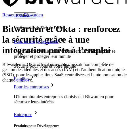
Ressources Bitwarden
Produits
Bitwarden et Okta : renforcez
Gestionnaire de Mots de Passe
la sécurité grâce à une
Pour un usage personnel
intégration prête à l’emploi
Des millions d'utilisateurs choisissent Bitwarden pour se
protéger et protéger leur famille
Bitwarden et Okta offrent ensemble une solution complète de
Sécurité pour vous et votre famille
gestion des identités et des accès (IAM) et d’authentification unique
(SSO), pour les applications SaaS centralisées et l’autonomisation de
Familles
chaque employé.
Pour les entreprises
D'innombrables entreprises choisissent Bitwarden pour
sécuriser leurs intérêts.
Entreprise
Produits pour Développeurs