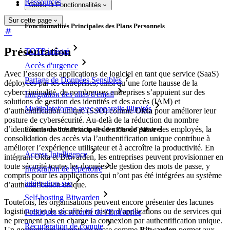
Ressources
Outils et Fonctionnalités
Sur cette page
Fonctionnalités Principales des Plans Personnels
Présentation
TOTP intégré
Accès d'urgence
Avec l’essor des applications de logiciel en tant que service (SaaS)
Partage de Données Sensibles
déployées par les entreprises, ainsi qu’une forte hausse de la
cybercriminalité, de nombreuses entreprises s’appuient sur des
Intégration des alias d'email
solutions de gestion des identités et des accès (IAM) et
Multiplateforme avec appareils illimités
d’authentification unique (SSO) comme
Okta
pour améliorer leur
posture de cybersécurité. Au-delà de la réduction du nombre
d’identifiants de connexion et de mots de passe des employés, la
Fonctionnalités Principales des Plans d'Affaires
consolidation des accès via l’authentification unique contribue à
améliorer l’expérience utilisateur et à accroître la productivité. En
Access Intelligence
intégrant Okta et Bitwarden, les entreprises peuvent provisionner en
toute sécurité toutes les données de gestion des mots de passe, y
Intégration de répertoire
compris pour les applications qui n’ont pas été intégrées au système
intégration-sso
d’authentification unique.
Self-hosting Bitwarden
Toutefois, les organisations peuvent encore présenter des lacunes
logistiques et de sécurité en raison d’applications ou de services qui
Politiques de sécurité de l'Entreprise
ne prennent pas en charge la connexion par authentification unique.
Récupération de compte
Un gestionnaire de mots de passe comme
Bitwarden
permet aux