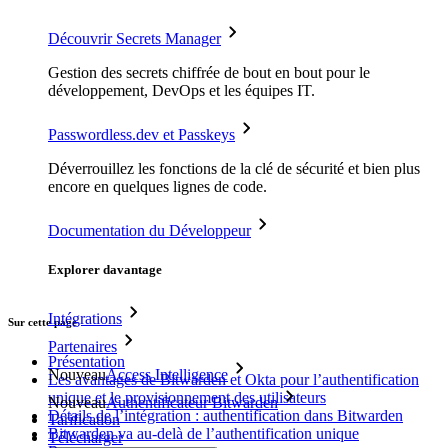
Découvrir Secrets Manager
Gestion des secrets chiffrée de bout en bout pour le
développement, DevOps et les équipes IT.
Passwordless.dev et Passkeys
Déverrouillez les fonctions de la clé de sécurité et bien plus
encore en quelques lignes de code.
Documentation du Développeur
Explorer davantage
Intégrations
Sur cette page
Partenaires
Présentation
Nouveau
Access Intelligence
Les avantages de Bitwarden et Okta pour l’authentification
unique et le provisionnement des utilisateurs
Nouveau
Authentificateur Bitwarden
Détails de l’intégration : authentification dans Bitwarden
Tarification
Bitwarden va au-delà de l’authentification unique
Télécharger