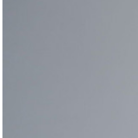
Entreprise
Produits pour Développeurs
Découvrir Secrets Manager
Gestion des secrets chiffrée de bout en bout pour le
développement, DevOps et les équipes IT.
Passwordless.dev et Passkeys
Déverrouillez les fonctions de la clé de sécurité et bien plus
encore en quelques lignes de code.
Documentation du Développeur
Explorer davantage
Intégrations
Partenaires
Nouveau
Access Intelligence