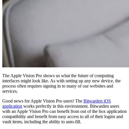
Commencez gratuitement
Commencez gratuitement
Contacter
l’équipe commerciale
Contacter l’équipe commerciale
Se connecter
Se
connecter
The Apple Vision Pro shows us what the future of computing
interfaces might look like. As with setting up any new device, the
process often requires signing in to many of our websites and
services.
Good news for Apple Vision Pro users! The
Bitwarden iOS
application
works perfectly in this environment. Bitwarden users
with an Apple Vision Pro can benefit from out of the box application
compatibility and benefit from easy access to all of their logins and
vault items, including the ability to auto-fill.