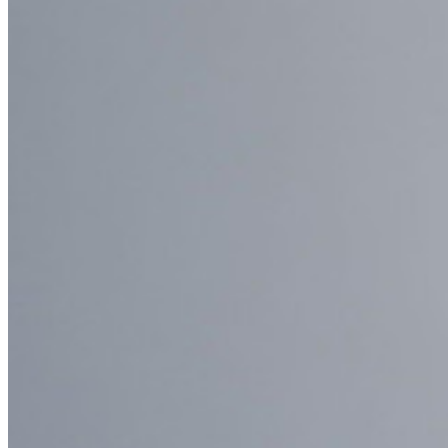
Self-hosting Bitwarden
Politiques de sécurité de l'Entreprise
Récupération de compte
Outils de premier plan
Générateur de mot de passe
Testeur de Force du Mot de Passe
Générateur de Phrase Secrète
Générateur de nom d'utilisateur
Explorez tous les outils et fonctionnalités
Ressources
Bibliothèque de Ressources
Centre de ressources
Blog
Webdiffusions