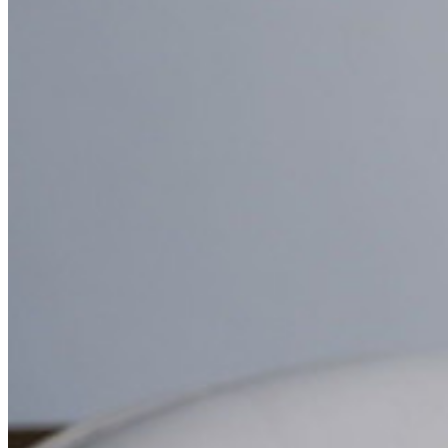
Histoires de réussite
Comparaison
Sécurité & Confiance
Conformité de sécurité
Source Ouverte
Programme de Récompense pour la Découverte de Bugs
Sommet sur la sécurité open source
Bitwarden Livre Blanc de Sécurité
Formation
Centre d'aide
Courses
Forum Communautaire
Services d'Entreprise