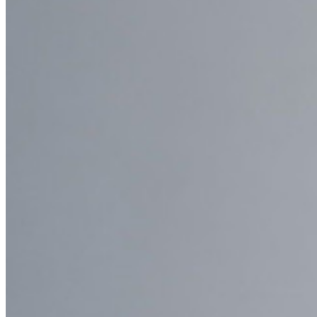
Nouveau
Authentificateur Bitwarden
Tarification
Télécharger
Outils et Fonctionnalités
Fonctionnalités Principales des Plans Personnels
TOTP intégré
Accès d'urgence
Partage de Données Sensibles
Intégration des alias d'email
Multiplateforme avec appareils illimités
Fonctionnalités Principales des Plans d'Affaires
Access Intelligence
Intégration de répertoire
intégration-sso