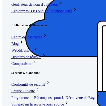
Générateur de nom d'utilisateur
Explorez tous les outils et fonctionnalités
Ressources
Bibliothèque de Ressources
Centre de ressources
Blog
Webdiffusions
Histoires de réussite
Comparaison
Sécurité & Confiance
Conformité de sécurité
Source Ouverte
Programme de Récompense pour la Découverte de Bugs
Sommet sur la sécurité open source