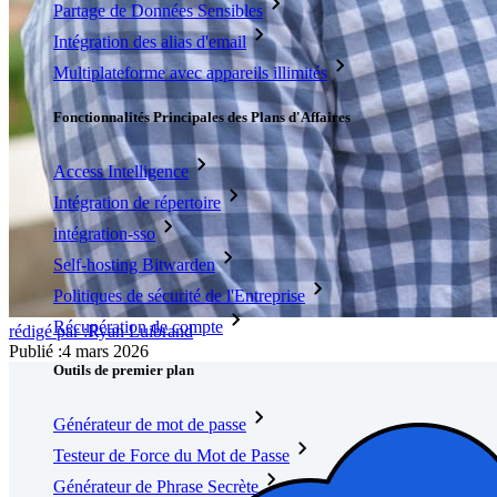
Partage de Données Sensibles
Intégration des alias d'email
Multiplateforme avec appareils illimités
Fonctionnalités Principales des Plans d'Affaires
Access Intelligence
Intégration de répertoire
intégration-sso
Self-hosting Bitwarden
Politiques de sécurité de l'Entreprise
Récupération de compte
rédigé par :
Ryan Luibrand
Publié
:
4 mars 2026
Outils de premier plan
Générateur de mot de passe
Testeur de Force du Mot de Passe
Générateur de Phrase Secrète