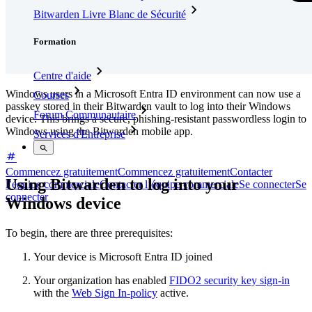
Bitwarden Livre Blanc de Sécurité
Formation
Centre d'aide
Windows users in a Microsoft Entra ID environment can now use a
Courses
passkey stored in their Bitwarden vault to log into their Windows
Forum Communautaire
device. This brings a secure, phishing-resistant passwordless login to
Windows using the Bitwarden mobile app.
Services d'Entreprise
Commencez gratuitement
Commencez gratuitement
Contacter
Using Bitwarden to log into your
l’équipe commerciale
Contacter l’équipe commerciale
Se connecter
Se
connecter
Windows device
To begin, there are three prerequisites:
Your device is Microsoft Entra ID joined
Your organization has enabled
FIDO2 security key sign-in
with the
Web Sign In-policy
active.