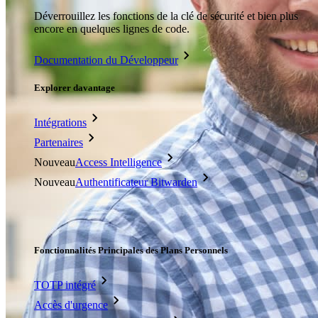
Déverrouillez les fonctions de la clé de sécurité et bien plus
encore en quelques lignes de code.
Documentation du Développeur
Explorer davantage
Intégrations
Partenaires
Nouveau
Access Intelligence
Nouveau
Authentificateur Bitwarden
Tarification
Télécharger
Outils et Fonctionnalités
Fonctionnalités Principales des Plans Personnels
TOTP intégré
Accès d'urgence