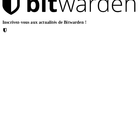
Inscrivez-vous aux actualités de Bitwarden !
E-mail
Solutions
Pour les équipes informatiques
Pour la santé
Pour les services financiers
For law firms
For marketing agencies
Pour les services financiers
Pour les services financiers
For agentic AI security
Pour les MSP
Bitwarden across industries