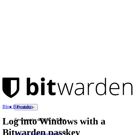
Blog Bitwarden
Produits
Log into Windows with a
Gestionnaire de Mots de Passe
Bitwarden passkey
Pour un usage personnel