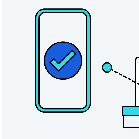
Outils et Fonctionnalités
Fonctionnalités Principales des Plans Personnels
TOTP intégré
Accès d'urgence
Partage de Données Sensibles
Intégration des alias d'email
Multiplateforme avec appareils illimités
Fonctionnalités Principales des Plans d'Affaires
Access Intelligence
Intégration de répertoire
intégration-sso
Self-hosting Bitwarden
Politiques de sécurité de l'Entreprise