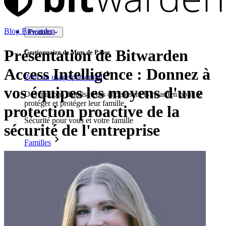
Blog Bitwarden
Produits
Présentation de Bitwarden
Gestionnaire de Mots de Passe
Access Intelligence : Donnez à
Pour un usage personnel
vos équipes les moyens d'une
Des millions d'utilisateurs choisissent Bitwarden pour se
protéger et protéger leur famille
protection proactive de la
Sécurité pour vous et votre famille
sécurité de l'entreprise
Familles
Pour les entreprises
D'innombrables entreprises choisissent Bitwarden pour
sécuriser leurs intérêts.
Entreprise
Produits pour Développeurs