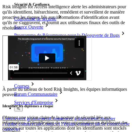
Sécurité & Confiance
Risk Insights for Access Intelligence alerte les administrateurs pour
qu'ils identifient, hiérarchisent, remédient et surveillent de manière
proactive les risques liés aux informations d'identification avant
Conformité de sécurité
qu'ils ne s'aggravent, et fournit aux utilisateurs finaux des outils de
Source Ouverte
résolution.
Programme de Récompense pour la Découverte de Bugs
Sommet sur la sécurité open source
Bitwarden Livre Blanc de Sécurité
Formation
Centre d'aide
Courses
À partir du tableau de bord Risk Insights, les équipes informatiques
Forum Communautaire
peuvent :
Services d'Entreprise
Identifier les diplômes à risque
Obtenez une vision claire de la posture de sécurité liée aux
Commencez gratuitement
Commencez gratuitement
Contacter
informations d'identification de votre organisation en établissant des
l’équipe commerciale
Contacter l’équipe commerciale
Se connecter
Se
rapports sur toutes les applications dont les identifiants sont stockés
connecter