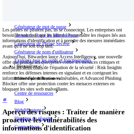
Récupération de compte
Outils de premier plan
Générateur de mot de passe
Les pirates ne piratent pas, ils se connectent. Les entreprises ont
besoin de solutions qui les aident à reconnaître les risques liés aux
Testeur de Force du Mot de Passe
informations d'identification et à prendre des mesures immédiates
Générateur de Phrase Secrète
avant qu'il ne soit trop tard.
Générateur de nom d'utilisateur
Aujourd'hui, Bitwarden lance Access Intelligence, une nouvelle
Explorez tous les outils et fonctionnalités
offre qui protège les entreprises contre les menaces critiques et
Ressources
aborde les deux côtés de l'équation de la sécurité : Risk Insights
renforce les défenses internes en signalant et en corrigeant les
informations d'identification vulnérables, et Advanced Phishing
Bibliothèque de Ressources
Blocker offre une protection contre les menaces externes en
bloquant les sites web malveillants.
Centre de ressources
Blog
Webdiffusions
Aperçu des risques : Traiter de manière
Histoires de réussite
proactive les vulnérabilités des
Comparaison
informations d'identification