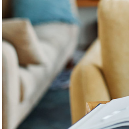
Fonctionnalités Principales des Plans d'Affaires
Access Intelligence
Intégration de répertoire
intégration-sso
Self-hosting Bitwarden
Politiques de sécurité de l'Entreprise
Récupération de compte
Outils de premier plan
Générateur de mot de passe
Testeur de Force du Mot de Passe
Générateur de Phrase Secrète
Générateur de nom d'utilisateur
Explorez tous les outils et fonctionnalités
Ressources