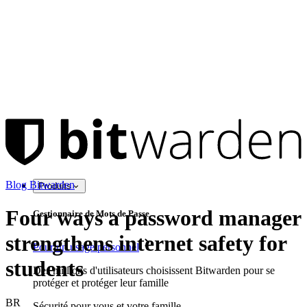
Blog Bitwarden
Produits
Four ways a password manager
Gestionnaire de Mots de Passe
strengthens internet safety for
Pour un usage personnel
students
Des millions d'utilisateurs choisissent Bitwarden pour se
protéger et protéger leur famille
BR
Sécurité pour vous et votre famille