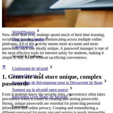
Bibliothèque de Ressources
Centre de ressources
Blog
Webdiffusions
Now more than ever, students spend much of their time learning,
Histoires de réussite
socializing, gaming, and communicating across multiple online
platforms. All of this activity means more accounts and more
Comparaison
passwords, each one ideally unique. A password manager is one of
the most effective tools for internet safety for students, making it
Sécurité & Confiance
simple to stay secure without sacrificing convenience.
Conformité de sécurité
1. Generate and store unique, complex
Source Ouverte
passwords
Programme de Récompense pour la Découverte de Bugs
Sommet sur la sécurité open source
Even if students know the security risks, convenience often takes
Bitwarden Livre Blanc de Sécurité
precedence when it comes to creating and storing passwords.
Strong, unique passwords are essential for protecting personal
Formation
information and online privacy. Creating and remembering a
different password for every app and service is nearly impossible,