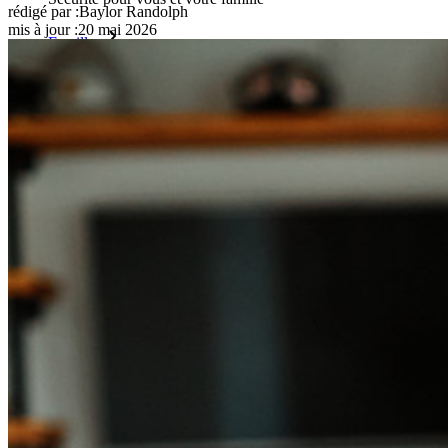
rédigé par :
Baylor Randolph
mis à jour
:
20 mai 2026
Familles
Pour les entreprises
D'innombrables entreprises choisissent Bitwarden pour
sécuriser leurs intérêts.
Entreprise
Produits pour Développeurs
Découvrir Secrets Manager
Gestion des secrets chiffrée de bout en bout pour le
développement, DevOps et les équipes IT.
Passwordless.dev et Passkeys
Déverrouillez les fonctions de la clé de sécurité et bien plus
encore en quelques lignes de code.
Documentation du Développeur