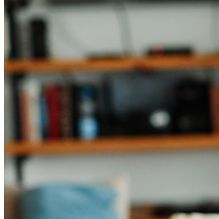
Explorer davantage
Intégrations
Partenaires
Nouveau
Access Intelligence
Nouveau
Authentificateur Bitwarden
Tarification
Télécharger
Outils et Fonctionnalités
Fonctionnalités Principales des Plans Personnels
TOTP intégré
Accès d'urgence
Partage de Données Sensibles
Intégration des alias d'email
Multiplateforme avec appareils illimités