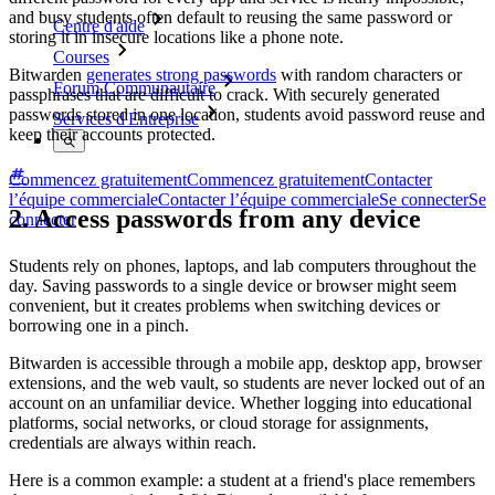
and busy students often default to reusing the same password or
Centre d'aide
storing it in insecure locations like a phone note.
Courses
Bitwarden
generates strong passwords
with random characters or
Forum Communautaire
passphrases that are difficult to crack. With securely generated
passwords stored in one location, students avoid password reuse and
Services d'Entreprise
keep their accounts protected.
Commencez gratuitement
Commencez gratuitement
Contacter
l’équipe commerciale
Contacter l’équipe commerciale
Se connecter
Se
2. Access passwords from any device
connecter
Students rely on phones, laptops, and lab computers throughout the
day. Saving passwords to a single device or browser might seem
convenient, but it creates problems when switching devices or
borrowing one in a pinch.
Bitwarden is accessible through a mobile app, desktop app, browser
extensions, and the web vault, so students are never locked out of an
account on an unfamiliar device. Whether logging into educational
platforms, social networks, or cloud storage for assignments,
credentials are always within reach.
Here is a common example: a student at a friend's place remembers