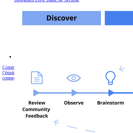
Formation
Centre d'aide
Courses
Forum Communautaire
Services d'Entreprise
Commencez gratuitement
Commencez gratuitement
Contacter
l’équipe commerciale
Contacter l’équipe commerciale
Se connecter
Se
connecter