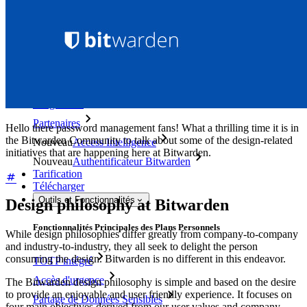
Déverrouillez les fonctions de la clé de sécurité et bien plus
encore en quelques lignes de code.
Documentation du Développeur
Explorer davantage
Intégrations
Partenaires
Hello there password management fans! What a thrilling time it is in
the Bitwarden Community to talk about some of the design-related
Nouveau
Access Intelligence
initiatives that are happening here at Bitwarden.
Nouveau
Authentificateur Bitwarden
Tarification
Télécharger
Outils et Fonctionnalités
Design philosophy at Bitwarden
Fonctionnalités Principales des Plans Personnels
While design philosophies differ greatly from company-to-company
and industry-to-industry, they all seek to delight the person
consuming the design. Bitwarden is no different in this endeavor.
TOTP intégré
Accès d'urgence
The Bitwarden design philosophy is simple and based on the desire
to provide an enjoyable and user friendly experience. It focuses on
Partage de Données Sensibles
four main objectives derived from our user values and company