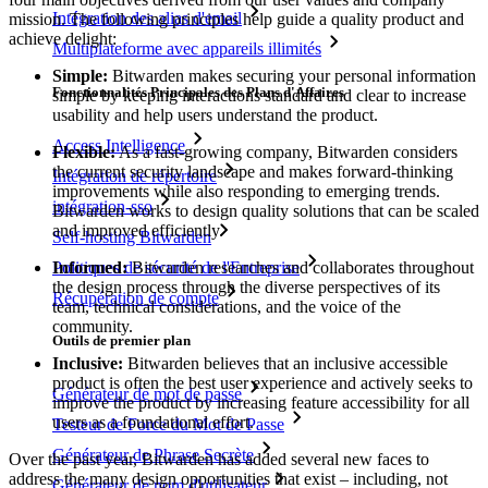
Intégration des alias d'email
mission. The following principles help guide a quality product and
achieve delight:
Multiplateforme avec appareils illimités
Simple:
Bitwarden makes securing your personal information
Fonctionnalités Principales des Plans d'Affaires
simple by keeping interactions standard and clear to increase
usability and help users understand the product.
Access Intelligence
Flexible:
As a fast-growing company, Bitwarden considers
the current security landscape and makes forward-thinking
Intégration de répertoire
improvements while also responding to emerging trends.
intégration-sso
Bitwarden works to design quality solutions that can be scaled
and improved efficiently.
Self-hosting Bitwarden
Politiques de sécurité de l'Entreprise
Informed:
Bitwarden researches and collaborates throughout
the design process through the diverse perspectives of its
Récupération de compte
team, technical considerations, and the voice of the
community.
Outils de premier plan
Inclusive:
Bitwarden believes that an inclusive accessible
product is often the best user experience and actively seeks to
Générateur de mot de passe
improve the product by increasing feature accessibility for all
users as a foundational effort.
Testeur de Force du Mot de Passe
Générateur de Phrase Secrète
Over the past year, Bitwarden has added several new faces to
address the many design opportunities that exist – including, not
Générateur de nom d'utilisateur