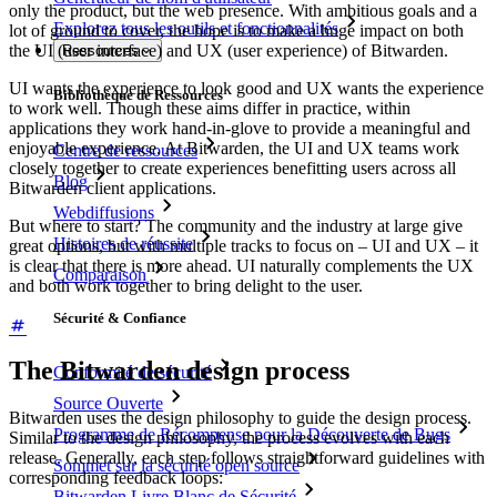
only the product, but the web presence. With ambitious goals and a
Explorez tous les outils et fonctionnalités
lot of ground to cover, the hope is to make a huge impact on both
the UI (user interface) and UX (user experience) of Bitwarden.
Ressources
UI wants the experience to look good and UX wants the experience
Bibliothèque de Ressources
to work well. Though these aims differ in practice, within
applications they work hand-in-glove to provide a meaningful and
enjoyable experience. At Bitwarden, the UI and UX teams work
Centre de ressources
closely together to create experiences benefitting users across all
Blog
Bitwarden client applications.
Webdiffusions
But where to start? The community and the industry at large give
Histoires de réussite
great options, but with multiple tracks to focus on – UI and UX – it
is clear that there is more ahead. UI naturally complements the UX
Comparaison
and both work together to bring delight to the user.
Sécurité & Confiance
The Bitwarden design process
Conformité de sécurité
Source Ouverte
Bitwarden uses the design philosophy to guide the design process.
Programme de Récompense pour la Découverte de Bugs
Similar to the design philosophy, the process evolves with each
release. Generally, each step follows straightforward guidelines with
Sommet sur la sécurité open source
corresponding feedback loops:
Bitwarden Livre Blanc de Sécurité