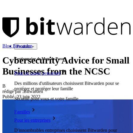
Blog Bitwarden
Produits
Cybersecurity Advice for Small
Gestionnaire de Mots de Passe
Businesses from the NCSC
Pour un usage personnel
Des millions d'utilisateurs choisissent Bitwarden pour se
B
protéger et protéger leur famille
rédigé par :
Bitwarden
Publié
:
23 juin 2022
Sécurité pour vous et votre famille
Familles
Pour les entreprises
D'innombrables entreprises choisissent Bitwarden pour