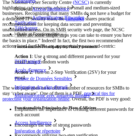
Partenaires
The National Cyber Security Centre
(NCSC)
is currently
highlighting cybersecurity advice for small and medium-sized
Nouveau
Access Intelligence
businesses. Recognizing that many SMBs do not have a budget for
Nouveau
Authentificateur Bitwarden
a dedicated IT security team, the
campaign
shares practical
Tarification
recommendations for keeping data secure and preventing
Télécharger
unauthorized access. On its SMB security web page, the NCSC
Outils et Fonctionnalités
notes: “there are some simple steps you can take to ensure you have
the basics in place.” Indeed! In fact, the first two recommended
actions listed for SMBs are appropriately password-centric:
Fonctionnalités Principales des Plans Personnels
Action 1
: Use a strong and different password for your
TOTP intégré
email using 3 random words
Accès d'urgence
Action 2
: Turn on 2-Step Verification (2SV) for your
email
Partage de Données Sensibles
Intégration des alias d'email
The web page goes on to offer a number of resources for SMBs to
stay ‘cyber aware’. One of them is a PDF,
practical tips for
Multiplateforme avec appareils illimités
protecting your organization online
. Overall, the PDF is very good:
Fonctionnalités Principales des Plans d'Affaires
Emphasizes the importance of creating different passwords for
each account
Access Intelligence
Encourages the use of strong passwords
Intégration de répertoire
Recommends utilizing two-step verification