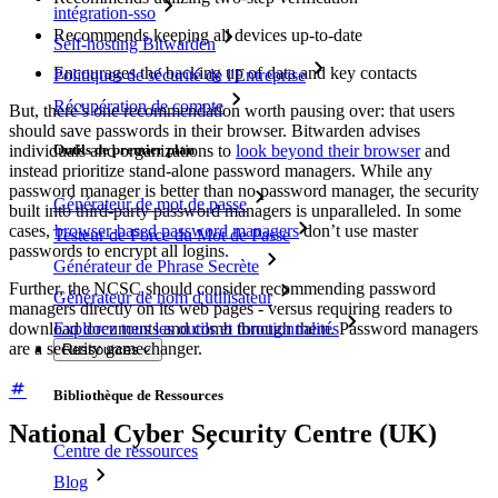
intégration-sso
Recommends keeping all devices up-to-date
Self-hosting Bitwarden
Encourages the backing up of data and key contacts
Politiques de sécurité de l'Entreprise
Récupération de compte
But, there’s one recommendation worth pausing over: that users
should save passwords in their browser. Bitwarden advises
individuals and organizations to
look beyond their browser
and
Outils de premier plan
instead prioritize stand-alone password managers. While any
password manager is better than no password manager, the security
Générateur de mot de passe
built into third-party password managers is unparalleled. In some
cases,
browser-based password managers
don’t use master
Testeur de Force du Mot de Passe
passwords to encrypt all logins.
Générateur de Phrase Secrète
Further, the NCSC should consider recommending password
Générateur de nom d'utilisateur
managers directly on its web pages - versus requiring readers to
download documents and comb through them. Password managers
Explorez tous les outils et fonctionnalités
are a security gamechanger.
Ressources
Bibliothèque de Ressources
National Cyber Security Centre (UK)
Centre de ressources
Blog