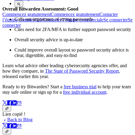
Overall Bitwarden Assessment: Good
Commencez gratuitement
Commencez gratuitement
Contacter
Calls out importance of strong passwords
l’équipe commerciale
Contacter l’équipe commerciale
Se connecter
Se
connecter
Cites need for 2FA/MFA to further support password security
Overall security advice is up-to-date
Could improve overall layout so password security advice is
clear, digestible, and easy-to-find
Learn what advice other leading cybersecurity agencies offer, and
how they compare, in
The State of Password Security Report
,
released earlier this year.
Ready to try Bitwarden? Start a
free business trial
to help your team
stay safe online or sign up for a
free individual account
.
Lien copié !
Back to Blog