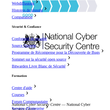
Webdiffusions
Histoires de réussite
Comparaison
Sécurité & Confiance
Conformité de sécurité
Source Ouverte
Programme de Récompense pour la Découverte de Bugs
Sommet sur la sécurité open source
Bitwarden Livre Blanc de Sécurité
Formation
Centre d'aide
Courses
Forum Communautaire
National Cyber Security Centre
—
National Cyber
Services d'Entreprise
Security Centre