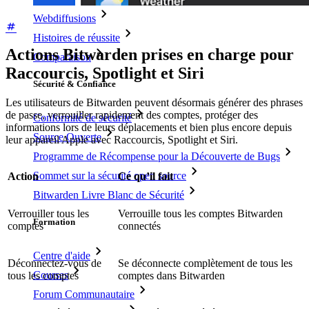
Webdiffusions
Histoires de réussite
Actions Bitwarden prises en charge pour
Comparaison
Raccourcis, Spotlight et Siri
Sécurité & Confiance
Les utilisateurs de Bitwarden peuvent désormais générer des phrases
de passe, verrouiller rapidement des comptes, protéger des
Conformité de sécurité
informations lors de leurs déplacements et bien plus encore depuis
Source Ouverte
leur appareil Apple avec Raccourcis, Spotlight et Siri.
Programme de Récompense pour la Découverte de Bugs
Sommet sur la sécurité open source
Action
Ce qu’il fait
Bitwarden Livre Blanc de Sécurité
Verrouiller tous les
Verrouille tous les comptes Bitwarden
Formation
comptes
connectés
Centre d'aide
Déconnectez-vous de
Se déconnecte complètement de tous les
Courses
tous les comptes
comptes dans Bitwarden
Forum Communautaire