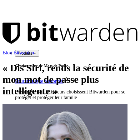
Blog Bitwarden
Produits
« Dis Siri, rends la sécurité de
Gestionnaire de Mots de Passe
mon mot de passe plus
Pour un usage personnel
intelligente »
Des millions d'utilisateurs choisissent Bitwarden pour se
protéger et protéger leur famille
Sécurité pour vous et votre famille
Familles
Pour les entreprises