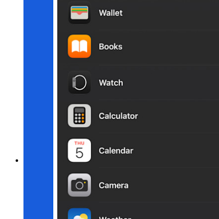
intégration-sso
Self-hosting Bitwarden
Politiques de sécurité de l'Entreprise
Récupération de compte
Outils de premier plan
Générateur de mot de passe
Testeur de Force du Mot de Passe
Générateur de Phrase Secrète
Générateur de nom d'utilisateur
Explorez tous les outils et fonctionnalités
Ressources
Bibliothèque de Ressources
Centre de ressources
Blog