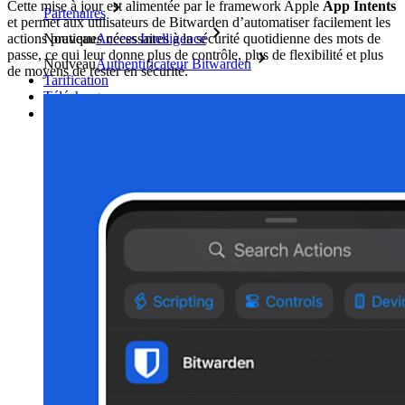
Cette mise à jour est alimentée par le framework Apple
App Intents
Partenaires
et permet aux utilisateurs de Bitwarden d’automatiser facilement les
Nouveau
Access Intelligence
actions pratiques nécessaires à la sécurité quotidienne des mots de
passe, ce qui leur donne plus de contrôle, plus de flexibilité et plus
Nouveau
Authentificateur Bitwarden
de moyens de rester en sécurité.
Tarification
Télécharger
Outils et Fonctionnalités
Fonctionnalités Principales des Plans Personnels
TOTP intégré
Accès d'urgence
Partage de Données Sensibles
Intégration des alias d'email
Multiplateforme avec appareils illimités
Fonctionnalités Principales des Plans d'Affaires
Access Intelligence
Intégration de répertoire