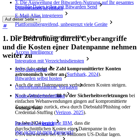
3. Die Ausweitung der Bitwarden-Nutzung auf Ihr gesamtes
Sensible Daten teilen mit Bitwarden Send
Unternehmen ist einfach
E-Mail-Alias integrieren
Auf dieser Seite
Plattformübergreifend, unbegrenzt viele Geräte
Top-Funktionen für Unternehmens-Abos
1. Die Bedrohung durch Cyberangriffe
und die Kosten einer Datenpanne nehmen
Access Intelligence
weiter zu
Integration mit Verzeichnisdiensten
Jedes Jahr
steigt die Zahl kompromittierter Konten
SSO-Integration
astronomisch weiter an
(
Surfshark, 2024
).
Bitwarden selbst hosten
Auch die mit Datenpannen verbundenen Kosten steigen.
Unternehmensinterne Vorgaben
Noch alarmierender:
88 % der Sicherheitsverletzungen
bei
Konto-Wiederherstellung
einfachen Webanwendungen gingen auf kompromittierte
Zugangsdaten zurück, etwa durch Diebstahl/Phishing oder
Wichtige Tools
Credential-Stuffing (
Verizon, 2025
).
Im Jahr 2024
berichtete IBM
, dass die
Passwort-Generator
durchschnittlichen Kosten einer Datenpanne in den
Wie sicher ist mein Passwort?
USA inzwischen bei 9,36 Millionen US-Dollar lagen.