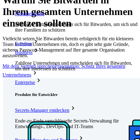
Warum Sie Bitwarden in
Ihrem gesamten Unternehmen
Privatpersonen
einsetzen sollten
Millionen Nutzer entscheiden sich für Bitwarden, um sich und
ihre Familien zu schützen
Vielleicht setzen Sie Bitwarden bereits erfolgreich für ein kleineres
Familien
Team in Ihrem Unternehmen ein, doch es gibt sehr gute Gründe,
sicheres Passwort-Management auf Ihre gesamte Organisation
Business
auszuweiten.
Zahllose Unternehmen und entscheiden sich für Bitwarden,
Mit dem Vertrieb sprechen
Präsentation: Schutz Ihres gesamten
um ihre Interessen zu schützen
Unternehmens
Enterprise
Produkte für Entwickler
Secrets-Manager entdecken
Ende-zu-Ende-verschlüsselte Secrets-Verwaltung für
Entwicklungs-, DevOps- und IT-Teams