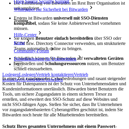
Open Source Security Summit
Die Einführung von Bitwarden im Rest Ihrer Organisation ist
unkompliziert.
Whitepaper zur Sicherheit bei Bitwarden
Erstens ist Bitwarden
universell mit SSO-Diensten
Training
kompatibel
, sodass Sie keine Anbieterwechsel vornehmen
müssen.
Hilfe-Center
Sie können
Benutzer einfach bereitstellen
über SSO oder
Kurse
SCIM bzw. Directory Connector verwenden, um strukturierte
Teams automatisch online zu bringen.
Community-Forum
Schließlich können Sie Bitwarden auf
verwalteten Geräten
Dienstleistungen für Unternehmen
bereitstellen und
Schulungsressourcen
nutzen, um Benutzer
schnell einzuarbeiten.
Loslegen
Loslegen
Vertrieb kontaktieren
Vertrieb
In einer Zeit zunehmender Cyberbedrohungen und rasant steigender
kontaktieren
Anmelden
Anmelden
Kosten für Datenpannen ist der Schutz von Unternehmensdaten und
Kundeninformationen unerlässlich. Bitwarden bietet Benutzern die
Tools, um sichere Zugangsdaten in einem sicheren Tresor zu
erstellen, und erweitert den SSO-Schutz auf diese Websites und
nicht SSO-fähigen Apps. Stellen Sie sicher, dass Ihr Unternehmen
vor zugangsdatenbasierten Cyberangriffen geschützt ist, indem Sie
Bitwarden noch heute für alle Mitarbeitenden bereitstellen.
Schutz Ihres gesamten Unternehmens mit einem Passwort-