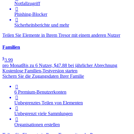
Notfallzugriff

Phishing-Blocker

Sicherheitsberichte und mehr
Teilen Sie Elemente in Ihrem Tresor mit einem anderen Nutzer
Familien
$
3.99
pro Monat
Bis zu 6 Nutzer, $47.88 bei jährlicher Abrechnung
Kostenlose Familien-Testversion starten
Sichern Sie die Zugangsdaten Ihrer Familie

6 Premium-Benutzerkonten

Unbegrenztes Teilen von Elementen

Unbegrenzt viele Sammlungen

Organisationen erstellen