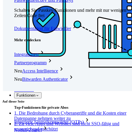
Passwordless.dev und Passkeys
Schalten Sie Passkey-Funktionen und mehr mit nur wenigen
Zeilen Code frei
Dokumentation für Entwickler
Mehr entdecken
Integrationen
Partnerprogramm
Neu
Access Intelligence
Neu
Bitwarden Authenticator
Preise
Download
Funktionen
Auf dieser Seite
Top-Funktionen für private Abos
1. Die Bedrohung durch Cyberangriffe und die Kosten einer
Datenpanne nehmen weiter zu
Integrierte Einmalkennwörter (OTPs)
2. Zu viele Apps und Websites sind nicht SSO-fähig und
unzureichend geschützt
Notfall-Zugriff