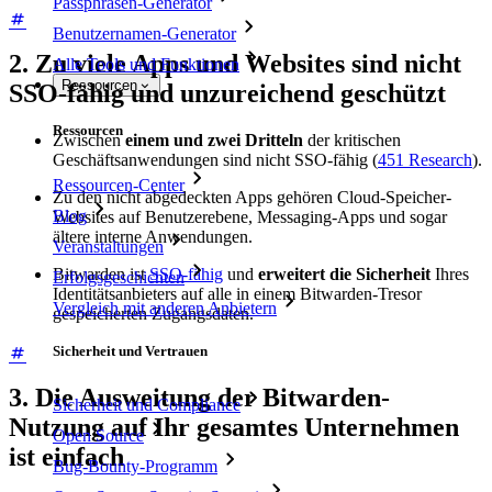
Passphrasen-Generator
Benutzernamen-Generator
2. Zu viele Apps und Websites sind nicht
Alle Tools und Funktionen
Ressourcen
SSO-fähig und unzureichend geschützt
Ressourcen
Zwischen
einem und zwei Dritteln
der kritischen
Geschäftsanwendungen sind nicht SSO-fähig (
451 Research
).
Ressourcen-Center
Zu den nicht abgedeckten Apps gehören Cloud-Speicher-
Blog
Websites auf Benutzerebene, Messaging-Apps und sogar
ältere interne Anwendungen.
Veranstaltungen
Bitwarden ist
SSO-fähig
und
erweitert die Sicherheit
Ihres
Erfolgsgeschichten
Identitätsanbieters auf alle in einem Bitwarden-Tresor
Vergleich mit anderen Anbietern
gespeicherten Zugangsdaten.
Sicherheit und Vertrauen
3. Die Ausweitung der Bitwarden-
Sicherheit und Compliance
Nutzung auf Ihr gesamtes Unternehmen
Open Source
ist einfach
Bug-Bounty-Programm