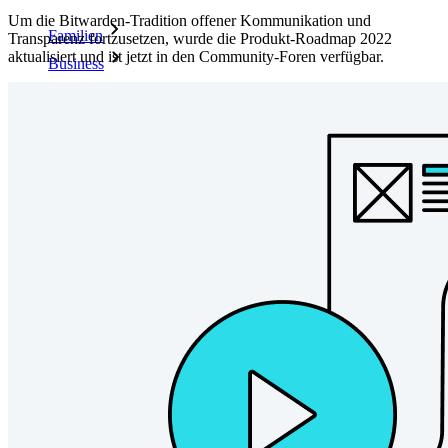
Um die Bitwarden-Tradition offener Kommunikation und
Familien
Transparenz fortzusetzen, wurde die Produkt-Roadmap 2022
aktualisiert und ist jetzt in den Community-Foren verfügbar.
Business
Zahllose Unternehmen und entscheiden sich für Bitwarden,
um ihre Interessen zu schützen
Enterprise
Produkte für Entwickler
Secrets-Manager entdecken
Ende-zu-Ende-verschlüsselte Secrets-Verwaltung für
Entwicklungs-, DevOps- und IT-Teams
Passwordless.dev und Passkeys
Schalten Sie Passkey-Funktionen und mehr mit nur wenigen
Zeilen Code frei
Dokumentation für Entwickler