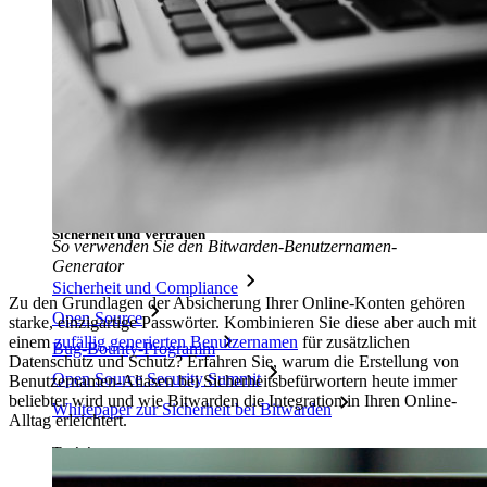
Ressourcen
Ressourcen-Center
Blog
Veranstaltungen
Erfolgsgeschichten
Vergleich mit anderen Anbietern
Sicherheit und Vertrauen
So verwenden Sie den Bitwarden-Benutzernamen-
Generator
Sicherheit und Compliance
Zu den Grundlagen der Absicherung Ihrer Online-Konten gehören
Open Source
starke, einzigartige Passwörter. Kombinieren Sie diese aber auch mit
einem
zufällig generierten Benutzernamen
für zusätzlichen
Bug-Bounty-Programm
Datenschutz und Schutz? Erfahren Sie, warum die Erstellung von
Open Source Security Summit
Benutzernamen-Aliasen bei Sicherheitsbefürwortern heute immer
beliebter wird und wie Bitwarden die Integration in Ihren Online-
Whitepaper zur Sicherheit bei Bitwarden
Alltag erleichtert.
Training