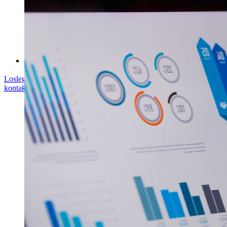
Hilfe-Center
Kurse
Community-Forum
Dienstleistungen für Unternehmen
Loslegen
Loslegen
Vertrieb kontaktieren
Vertrieb
kontaktieren
Anmelden
Anmelden