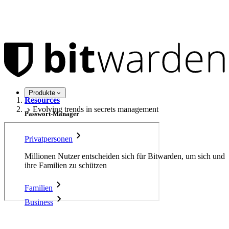
Produkte
Resources
Evolving trends in secrets management
Passwort-Manager
Privatpersonen
Millionen Nutzer entscheiden sich für Bitwarden, um sich und
ihre Familien zu schützen
Familien
Business
Evolving trends in secrets
Zahllose Unternehmen und entscheiden sich für Bitwarden,
um ihre Interessen zu schützen