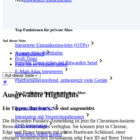
Preise
Download
Funktionen
Top-Funktionen für private Abos
Auf dieser Seite
Integrierte Einmalkennwörter (OTPs)
Ausgewählte Highlights
Notfall-Zugriff
Profi-Tipps
Sensible Daten teilen mit Bitwarden Send
Falls Sie es verpasst haben
E-Mail-Alias integrieren
Auf dieser Seite
Plattformübergreifend, unbegrenzt viele Geräte
Top-Funktionen für Unternehmens-Abos
Ausgewählte Highlights
Access Intelligence
Ein Tippen. Das war’s. Sie sind angemeldet.
Integration mit Verzeichnisdiensten
Die Bitwarden Passkey-Anmeldung ist jetzt für Chromium-basierte
SSO-Integration
Browser-Erweiterungen verfügbar. Sie können jetzt in Chrome,
Edge und Brave bequem mit einem Hardware-Schlüssel, einer
Bitwarden selbst hosten
einzigen biometrischen Bestätigung oder Face ID auf Ihren Tresor