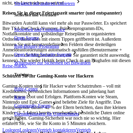
nicht, ein Lesezeichen zu setzen!
Vergleich mit anderen Anbietern
Reisen Sie in dieser Feiertagszeit smarter (und entspannter)
Sicherheit und Vertrauen
Bitwarden Autofill kann viel mehr als nur Passwörter. Es speichert
Ihre TSA PreCheck-Nummer, Prämienprogramm-IDs,
Sicherheit und Compliance
Notfallkontakte und vollständige Reisepläne in organisierten
Open Source
Ordnern, damit alles mit einem Tippen griffbereit ist. Außerdem
können Sie mit benutzerdefinierten Feldern diese dreiteiligen
Bug-Bounty-Programm
Anmeldeanforderungen automatisch ausfüllen (Benutzername +
Open Source Security Summit
Passwort + die Mitgliedsnummer, die Sie garantiert nicht auswendig
kennen). Nie wieder Hektik beim Check-in am Flughafen mit diesen
Whitepaper zur Sicherheit bei Bitwarden
Reise-Hacks.
Training
Schützen Sie Ihr Gaming-Konto vor Hackern
Gaming-Konten sind für Hacker wahre Schatztruhen – voll mit
Hilfe-Center
Kreditkarten, persönlichen Informationen und jahrelang hart
erarbeitetem Loot und Erfolgen. Plattform-Konten wie Steam,
Kurse
Nintendo und Epic Games sind beliebte Ziele für Angriffe. Das
Community-Forum
Beängstigende daran? 42 % der Eltern berichten, dass ihre kleinen
Kinder (3–5 Jahre) bereits versehentlich persönliche Daten online
Dienstleistungen für Unternehmen
geteilt haben. Gaming-Sicherheit war noch nie so wichtig. Hier
erfahren Sie, wie Sie Ihr Konto in 5 Minuten absichern.
Loslegen
Loslegen
Vertrieb kontaktieren
Vertrieb