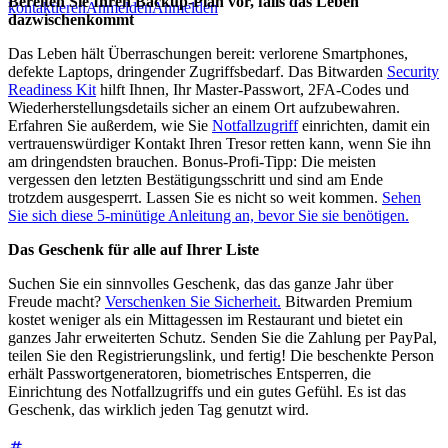
Bereiten Sie Ihren Backup-Plan vor, falls das Leben
kontaktieren
Anmelden
Anmelden
dazwischenkommt
Das Leben hält Überraschungen bereit: verlorene Smartphones,
defekte Laptops, dringender Zugriffsbedarf. Das Bitwarden
Security
Readiness Kit
hilft Ihnen, Ihr Master-Passwort, 2FA-Codes und
Wiederherstellungsdetails sicher an einem Ort aufzubewahren.
Erfahren Sie außerdem, wie Sie
Notfallzugriff
einrichten, damit ein
vertrauenswürdiger Kontakt Ihren Tresor retten kann, wenn Sie ihn
am dringendsten brauchen. Bonus-Profi-Tipp: Die meisten
vergessen den letzten Bestätigungsschritt und sind am Ende
trotzdem ausgesperrt. Lassen Sie es nicht so weit kommen.
Sehen
Sie sich diese 5-minütige Anleitung an, bevor Sie sie benötigen.
Das Geschenk für alle auf Ihrer Liste
Suchen Sie ein sinnvolles Geschenk, das das ganze Jahr über
Freude macht?
Verschenken Sie Sicherheit.
Bitwarden Premium
kostet weniger als ein Mittagessen im Restaurant und bietet ein
ganzes Jahr erweiterten Schutz. Senden Sie die Zahlung per PayPal,
teilen Sie den Registrierungslink, und fertig! Die beschenkte Person
erhält Passwortgeneratoren, biometrisches Entsperren, die
Einrichtung des Notfallzugriffs und ein gutes Gefühl. Es ist das
Geschenk, das wirklich jeden Tag genutzt wird.