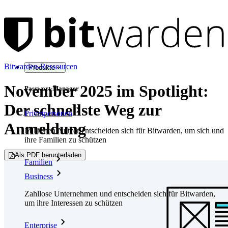
Bitwarden-Ressourcen
Produkte
November 2025 im Spotlight:
Passwort-Manager
Der schnellste Weg zur
Privatpersonen
Anmeldung
Millionen Nutzer entscheiden sich für Bitwarden, um sich und
ihre Familien zu schützen
Als PDF herunterladen
Familien
Business
Zahllose Unternehmen und entscheiden sich für Bitwarden,
um ihre Interessen zu schützen
Enterprise