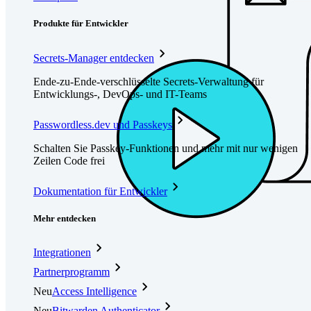
Produkte für Entwickler
Secrets-Manager entdecken
Ende-zu-Ende-verschlüsselte Secrets-Verwaltung für
Entwicklungs-, DevOps- und IT-Teams
Passwordless.dev und Passkeys
Schalten Sie Passkey-Funktionen und mehr mit nur wenigen
Zeilen Code frei
Dokumentation für Entwickler
Mehr entdecken
Integrationen
Partnerprogramm
Neu
Access Intelligence
Neu
Bitwarden Authenticator