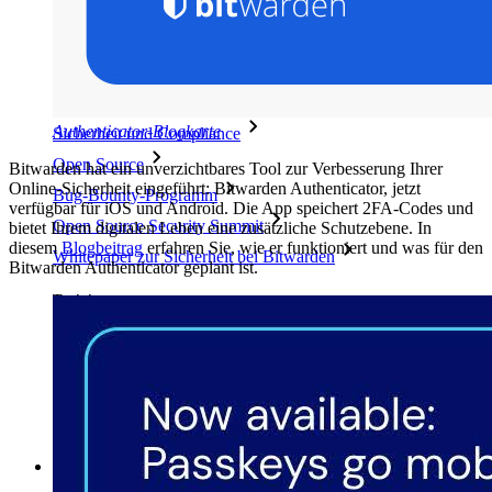
Erfolgsgeschichten
Vergleich mit anderen Anbietern
Sicherheit und Vertrauen
Authenticator-Blogkarte
Sicherheit und Compliance
Open Source
Bitwarden hat ein unverzichtbares Tool zur Verbesserung Ihrer
Online-Sicherheit eingeführt: Bitwarden Authenticator, jetzt
Bug-Bounty-Programm
verfügbar für iOS und Android. Die App speichert 2FA-Codes und
Open Source Security Summit
bietet Ihrem digitalen Leben eine zusätzliche Schutzebene. In
diesem
Blogbeitrag
erfahren Sie, wie er funktioniert und was für den
Whitepaper zur Sicherheit bei Bitwarden
Bitwarden Authenticator geplant ist.
Training
Hilfe-Center
Kurse
Community-Forum
Dienstleistungen für Unternehmen