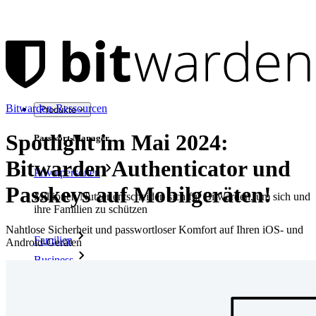
Bitwarden-Ressourcen
Produkte
Spotlight im Mai 2024:
Passwort-Manager
Bitwarden Authenticator und
Privatpersonen
Passkeys auf Mobilgeräten!
Millionen Nutzer entscheiden sich für Bitwarden, um sich und
ihre Familien zu schützen
Nahtlose Sicherheit und passwortloser Komfort auf Ihren iOS- und
Familien
Android-Geräten
Business
Zahllose Unternehmen und entscheiden sich für Bitwarden,
um ihre Interessen zu schützen