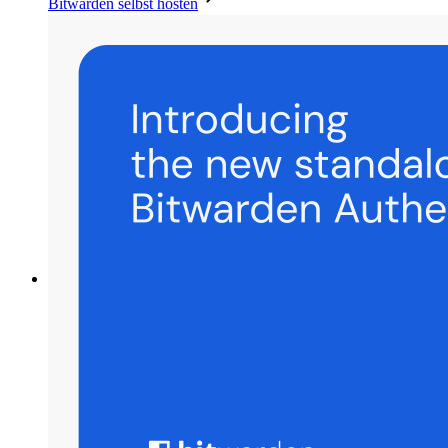
Bitwarden selbst hosten
Unternehmensinterne Vorgaben
Konto-Wiederherstellung
Wichtige Tools
Passwort-Generator
Wie sicher ist mein Passwort?
Passphrasen-Generator
Benutzernamen-Generator
Alle Tools und Funktionen
Ressourcen
Ressourcen
Ressourcen-Center
Blog
Veranstaltungen