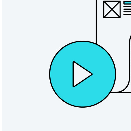
Enterprise
Produkte für Entwickler
Secrets-Manager entdecken
Ende-zu-Ende-verschlüsselte Secrets-Verwaltung für
Entwicklungs-, DevOps- und IT-Teams
Passwordless.dev und Passkeys
Schalten Sie Passkey-Funktionen und mehr mit nur wenigen
Zeilen Code frei
Dokumentation für Entwickler
Mehr entdecken
Integrationen
Partnerprogramm
Neu
Access Intelligence