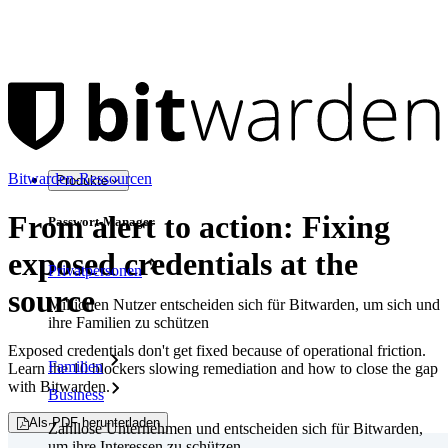
Bitwarden-Ressourcen
Produkte
From alert to action: Fixing
Passwort-Manager
exposed credentials at the
Privatpersonen
source
Millionen Nutzer entscheiden sich für Bitwarden, um sich und
ihre Familien zu schützen
Exposed credentials don't get fixed because of operational friction.
Familien
Learn the 10 blockers slowing remediation and how to close the gap
with Bitwarden.
Business
Als PDF herunterladen
Zahllose Unternehmen und entscheiden sich für Bitwarden,
um ihre Interessen zu schützen