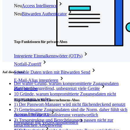
Neu
Access Intelligence
Neu
Bitwarden Authenticator
Preise
Download
Funktionen
Top-Funktionen für private Abos
Integrierte Einmalkennwörter (OTPs)
Notfall-Zugriff
Sensible Daten teilen mit Bitwarden Send
Auf dieser Seite
E-Mail-Alias integrieren
Der wahre Grund, warum kompromittierte Zugangsdaten
Plattformübergreifend, unbegrenzt viele Geräte
aktiv bleiben
10 Gründe, warum kompromittierte Zugangsdaten nicht
angegangen werden
Top-Funktionen für Unternehmens-Abos
1) Der Passwort-Manager wird nicht flächendeckend genutzt
2) Gemeinsame Zugangsdaten sind die Norm, daher fühlt sich
Access Intelligence
niemand für die Aktualisierung verantwortlich
3) Tresorstruktur und Berechtigungen passen nicht zur
Integration mit Verzeichnisdiensten
tatsächlichen Arbeitsweise