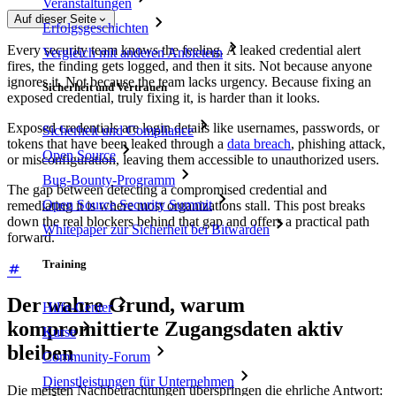
Veranstaltungen
Auf dieser Seite
Erfolgsgeschichten
Every security team knows the feeling. A leaked credential alert
Vergleich mit anderen Anbietern
fires, the finding gets logged, and then it sits. Not because anyone
ignores it. Not because the team lacks urgency. Because fixing an
Sicherheit und Vertrauen
exposed credential, truly fixing it, is harder than it looks.
Exposed credentials are login details like usernames, passwords, or
Sicherheit und Compliance
tokens that have been leaked through a
data breach
, phishing attack,
Open Source
or misconfiguration, leaving them accessible to unauthorized users.
Bug-Bounty-Programm
The gap between detecting a compromised credential and
Open Source Security Summit
remediating it is where most organizations stall. This post breaks
down the real blockers behind that gap and offers a practical path
Whitepaper zur Sicherheit bei Bitwarden
forward.
Training
Der wahre Grund, warum
Hilfe-Center
kompromittierte Zugangsdaten aktiv
Kurse
bleiben
Community-Forum
Dienstleistungen für Unternehmen
Die meisten Nachbetrachtungen überspringen die ehrliche Antwort: