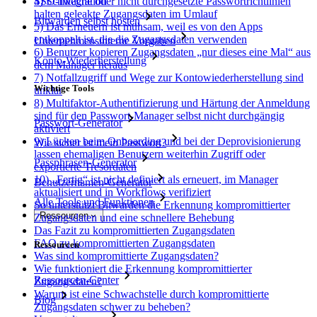
SSO-Integration
4) Schwache oder nicht durchgesetzte Passwortrichtlinien
halten geleakte Zugangsdaten im Umlauf
Bitwarden selbst hosten
5) Das Erneuern ist mühsam, weil es von den Apps
entkoppelt ist, die die Zugangsdaten verwenden
Unternehmensinterne Vorgaben
6) Benutzer kopieren Zugangsdaten „nur dieses eine Mal“ aus
Konto-Wiederherstellung
dem Manager heraus
7) Notfallzugriff und Wege zur Kontowiederherstellung sind
Wichtige Tools
unklar
8) Multifaktor-Authentifizierung und Härtung der Anmeldung
sind für den Passwort-Manager selbst nicht durchgängig
Passwort-Generator
aktiviert
9) Lücken beim Onboarding und bei der Deprovisionierung
Wie sicher ist mein Passwort?
lassen ehemaligen Benutzern weiterhin Zugriff oder
Passphrasen-Generator
exportierte Tresordaten
10) „Fertig“ ist nicht definiert als erneuert, im Manager
Benutzernamen-Generator
aktualisiert und in Workflows verifiziert
Alle Tools und Funktionen
So unterstützt Bitwarden die Erkennung kompromittierter
Ressourcen
Zugangsdaten und eine schnellere Behebung
Das Fazit zu kompromittierten Zugangsdaten
FAQ zu kompromittierten Zugangsdaten
Ressourcen
Was sind kompromittierte Zugangsdaten?
Wie funktioniert die Erkennung kompromittierter
Ressourcen-Center
Zugangsdaten?
Warum ist eine Schwachstelle durch kompromittierte
Blog
Zugangsdaten schwer zu beheben?