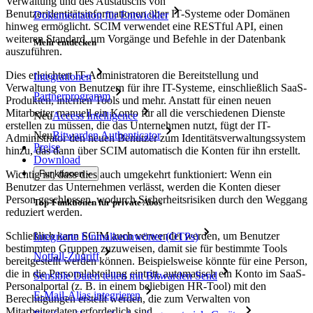
Verwaltung und des Austauschs von
Benutzeridentitätsinformationen über IT-Systeme oder Domänen
Dokumentation für Entwickler
hinweg ermöglicht. SCIM verwendet eine RESTful API, einen
weiteren Standard, um Vorgänge und Befehle in der Datenbank
Mehr entdecken
auszuführen.
Dies erleichtert IT-Administratoren die Bereitstellung und
Integrationen
Verwaltung von Benutzern für ihre IT-Systeme, einschließlich SaaS-
Partnerprogramm
Produkten, internen Tools und mehr. Anstatt für einen neuen
Mitarbeiter manuell ein Konto für all die verschiedenen Dienste
Neu
Access Intelligence
erstellen zu müssen, die das Unternehmen nutzt, fügt der IT-
Neu
Bitwarden Authenticator
Administrator den neuen Benutzer zum Identitätsverwaltungssystem
Preise
hinzu, das dann über SCIM automatisch die Konten für ihn erstellt.
Download
Funktionen
Wichtig ist, dass dies auch umgekehrt funktioniert: Wenn ein
Benutzer das Unternehmen verlässt, werden die Konten dieser
Person geschlossen, wodurch Sicherheitsrisiken durch den Weggang
Top-Funktionen für private Abos
reduziert werden.
Schließlich kann SCIM auch verwendet werden, um Benutzer
Integrierte Einmalkennwörter (OTPs)
bestimmten Gruppen zuzuweisen, damit sie für bestimmte Tools
Notfall-Zugriff
bereitgestellt werden können. Beispielsweise könnte für eine Person,
die in die Personalabteilung eintritt, automatisch ein Konto im SaaS-
Sensible Daten teilen mit Bitwarden Send
Personalportal (z. B. in einem beliebigen HR-Tool) mit den
E-Mail-Alias integrieren
Berechtigungen erstellt werden, die zum Verwalten von
Mitarbeiterdaten erforderlich sind.