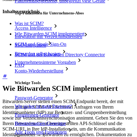
Plattformübergreifend, unbegrenzt viele Geräte
Inhaltsverzeichnis
Top-Funktionen für Unternehmens-Abos
Was ist SCIM?
Access Intelligence
Wie Bitwarden SCIM implementiert
Integration mit Verzeichnisdiensten
SCIM und Single Sign-On
SSO-Integration
Bitwarden selbst hosten
SCIM und der Bitwarden Directory Connector
Unternehmensinterne Vorgaben
FAQ
Konto-Wiederherstellung
Wichtige Tools
Wie Bitwarden SCIM implementiert
Passwort-Generator
Bitwarden-Server stellen einen SCIM-Endpunkt bereit, der mit
Wie sicher ist mein Passwort?
einem gültigen SCIM-API-Schlüssel Anfragen von Ihrem
Identitätsanbieter (IdP) zur Benutzer- und Gruppenbereitstellung
Passphrasen-Generator
sowie zur Verzeichnissynchronisation annimmt. Geben Sie den von
Ihrem Bitwarden-Client bereitgestellten API-Schlüssel und die
Benutzernamen-Generator
SCIM-URL in Ihre IdP-Installation ein, um die Kommunikation
Alle Tools und Funktionen
Identitätsanbieter → Bitwarden zu ermöglichen. Dokumentation zu