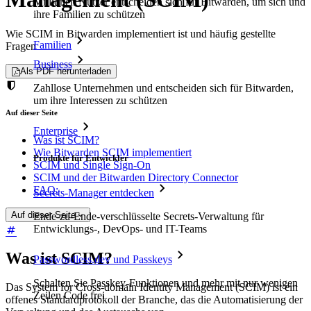
Millionen Nutzer entscheiden sich für Bitwarden, um sich und
ihre Familien zu schützen
Wie SCIM in Bitwarden implementiert ist und häufig gestellte
Familien
Fragen
Business
Als PDF herunterladen
Zahllose Unternehmen und entscheiden sich für Bitwarden,
um ihre Interessen zu schützen
Auf dieser Seite
Enterprise
Was ist SCIM?
Wie Bitwarden SCIM implementiert
Produkte für Entwickler
SCIM und Single Sign-On
SCIM und der Bitwarden Directory Connector
FAQ:
Secrets-Manager entdecken
Auf dieser Seite
Ende-zu-Ende-verschlüsselte Secrets-Verwaltung für
Entwicklungs-, DevOps- und IT-Teams
Was ist SCIM?
Passwordless.dev und Passkeys
Schalten Sie Passkey-Funktionen und mehr mit nur wenigen
Das System for Cross-domain Identity Management (SCIM) ist ein
Zeilen Code frei
offenes Standardprotokoll der Branche, das die Automatisierung der