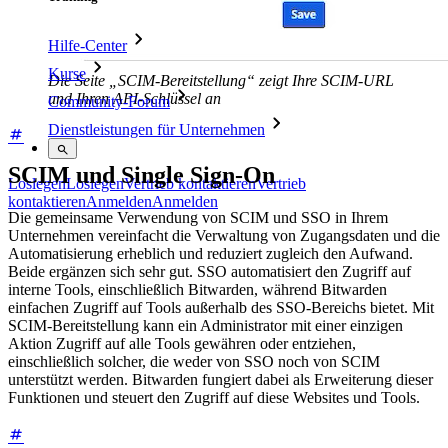
Hilfe-Center
Kurse
Die Seite „SCIM-Bereitstellung“ zeigt Ihre SCIM-URL
und Ihren API-Schlüssel an
Community-Forum
Dienstleistungen für Unternehmen
SCIM und Single Sign-On
Loslegen
Loslegen
Vertrieb kontaktieren
Vertrieb
kontaktieren
Anmelden
Anmelden
Die gemeinsame Verwendung von SCIM und SSO in Ihrem
Unternehmen vereinfacht die Verwaltung von Zugangsdaten und die
Automatisierung erheblich und reduziert zugleich den Aufwand.
Beide ergänzen sich sehr gut. SSO automatisiert den Zugriff auf
interne Tools, einschließlich Bitwarden, während Bitwarden
einfachen Zugriff auf Tools außerhalb des SSO-Bereichs bietet. Mit
SCIM-Bereitstellung kann ein Administrator mit einer einzigen
Aktion Zugriff auf alle Tools gewähren oder entziehen,
einschließlich solcher, die weder von SSO noch von SCIM
unterstützt werden. Bitwarden fungiert dabei als Erweiterung dieser
Funktionen und steuert den Zugriff auf diese Websites und Tools.