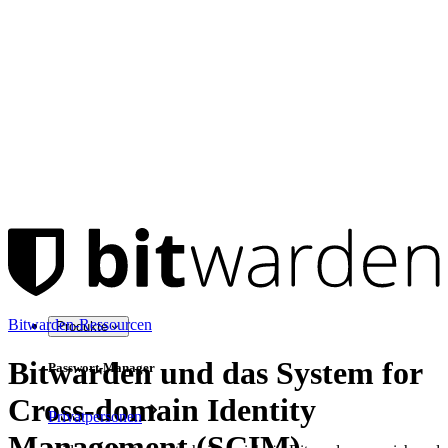
Bitwarden-Ressourcen
Produkte
Bitwarden und das System for
Passwort-Manager
Cross-domain Identity
Privatpersonen
Management (SCIM)