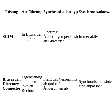
Lösung
Ausführung
Synchronisationstyp
Synchronisationsze
Überträgt
In Bitwarden
SCIM
Änderungen per Push
Immer aktiv
integriert
an Bitwarden
Eigenständig
Bitwarden
Fragt das Verzeichnis
auf einem
Synchronisationsinte
Directory
ab und ruft
lokalen
sind anpassbar
Connector
Änderungen ab
Rechner