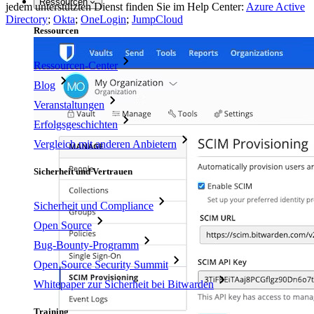
Ressourcen
jedem unterstützten Dienst finden Sie im Help Center:
Azure Active
Directory
;
Okta
;
OneLogin
;
JumpCloud
Ressourcen
Ressourcen-Center
Blog
Veranstaltungen
Erfolgsgeschichten
Vergleich mit anderen Anbietern
Sicherheit und Vertrauen
Sicherheit und Compliance
Open Source
Bug-Bounty-Programm
Open Source Security Summit
Whitepaper zur Sicherheit bei Bitwarden
Training