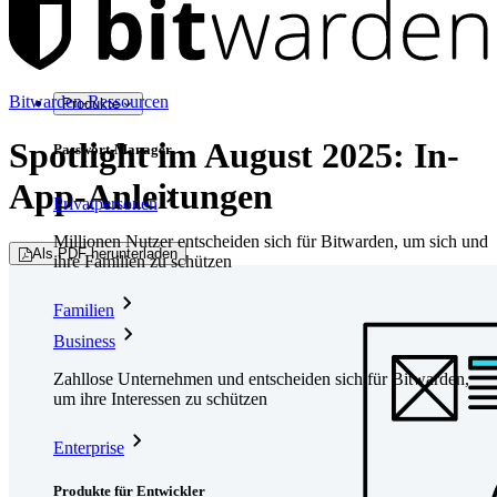
Bitwarden-Ressourcen
Produkte
Spotlight im August 2025: In-
Passwort-Manager
App-Anleitungen
Privatpersonen
Millionen Nutzer entscheiden sich für Bitwarden, um sich und
Als PDF herunterladen
ihre Familien zu schützen
Familien
Business
Zahllose Unternehmen und entscheiden sich für Bitwarden,
um ihre Interessen zu schützen
Enterprise
Produkte für Entwickler