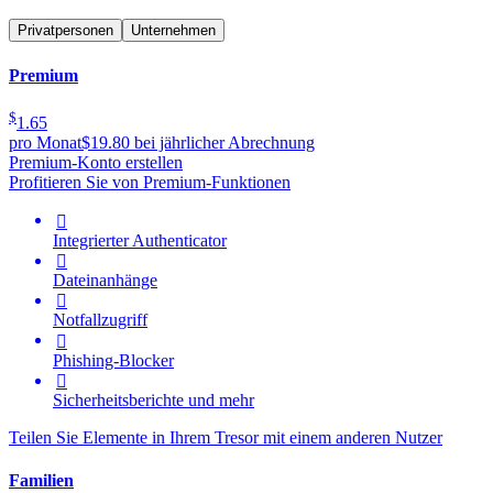
Privatpersonen
Unternehmen
Premium
$
1.65
pro Monat
$19.80 bei jährlicher Abrechnung
Premium-Konto erstellen
Profitieren Sie von Premium-Funktionen

Integrierter Authenticator

Dateinanhänge

Notfallzugriff

Phishing-Blocker

Sicherheitsberichte und mehr
Teilen Sie Elemente in Ihrem Tresor mit einem anderen Nutzer
Familien