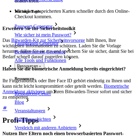
deaktivieren.
Mit sicher gespeicherten Karten schneller durch den Online-
Wichtige Tools
Checkout kommen.
Passwort-Generator
Erweitern Sie Ihr Sicherheitstoolkit
Wie sicher ist mein Passwort?
Das
Bitwarden-Kit zur Sicherheitsvorsorge
hilft Ihnen, Ihre
Passphrasen-Generator
wichtigsten Informationen zu schützen. Laden Sie die Vorlage
herunter, füllen Sie sie aus und speichern Sie sie sicher, damit Sie bei
Benutzernamen-Generator
Bedarf schnell darauf zugreifen können.
Alle Tools und Funktionen
Ressourcen
Haben Sie die biometrische Anmeldung bereits eingerichtet?
Ressourcen
Ihr Fingerabdruck oder Ihre Face ID gehört eindeutig zu Ihnen und
kann nicht leicht kompromittiert oder geteilt werden.
Biometrische
Anmeldung aktivieren
um Ihren Bitwarden-Tresor sofort und sicher
Ressourcen-Center
zu entsperren.
Blog
Veranstaltungen
Profi-Tipps
Erfolgsgeschichten
Vergleich mit anderen Anbietern
Nutzen Ihre Eltern noch einen browserbasierten Passwort-