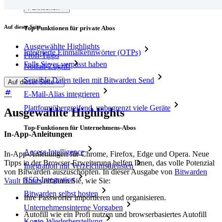
Funktionen
Auf dieser Seite
Top-Funktionen für private Abos
Ausgewählte Highlights
Integrierte Einmalkennwörter (OTPs)
Profi-Tipps
Falls Sie es verpasst haben
Notfall-Zugriff
Sensible Daten teilen mit Bitwarden Send
Auf dieser Seite
E-Mail-Alias integrieren
Plattformübergreifend, unbegrenzt viele Geräte
Ausgewählte Highlights
Top-Funktionen für Unternehmens-Abos
In-App-Anleitungen
Access Intelligence
In-App-Anleitungen für Chrome, Firefox, Edge und Opera. Neue
Tipps in der Browser-Erweiterung helfen Ihnen, das volle Potenzial
Integration mit Verzeichnisdiensten
von Bitwarden auszuschöpfen. In dieser Ausgabe von
Bitwarden
SSO-Integration
Vault Hours
erfahren Sie, wie Sie:
Bitwarden selbst hosten
Ihre Passwörter importieren und organisieren.
Unternehmensinterne Vorgaben
Autofill wie ein Profi nutzen und browserbasiertes Autofill
Konto-Wiederherstellung