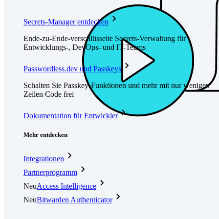
Secrets-Manager entdecken
Ende-zu-Ende-verschlüsselte Secrets-Verwaltung für
Entwicklungs-, DevOps- und IT-Teams
Passwordless.dev und Passkeys
Schalten Sie Passkey-Funktionen und mehr mit nur wenigen
Zeilen Code frei
Dokumentation für Entwickler
Mehr entdecken
Integrationen
Partnerprogramm
Neu
Access Intelligence
Neu
Bitwarden Authenticator
Preise
Download