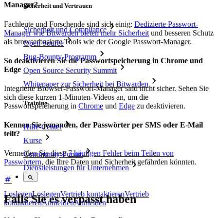
Manager?
Sicherheit und Vertrauen
Fachleute und Forschende sind sich einig:
Dedizierte Passwort-
Sicherheit und Compliance
Manager wie Bitwarden bieten mehr Sicherheit
und besseren Schutz
als browserbasierte Tools wie der Google Passwort-Manager.
Open Source
Bug-Bounty-Programm
So deaktivieren Sie die Passwortspeicherung in Chrome und
Edge
Open Source Security Summit
Whitepaper zur Sicherheit bei Bitwarden
Integrierte Browser-Passwort-Manager sind nicht sicher. Sehen Sie
sich diese kurzen 1-Minuten-Videos an, um die
Training
Passwortspeicherung in
Chrome
und
Edge
zu deaktivieren.
Kennen Sie jemanden, der Passwörter per SMS oder E-Mail
Hilfe-Center
teilt?
Kurse
Vermeiden Sie diese
7 häufigen Fehler beim Teilen von
Community-Forum
Passwörtern
, die Ihre Daten und Sicherheit gefährden könnten.
Dienstleistungen für Unternehmen
Loslegen
Loslegen
Vertrieb kontaktieren
Vertrieb
Falls Sie es verpasst haben
kontaktieren
Anmelden
Anmelden