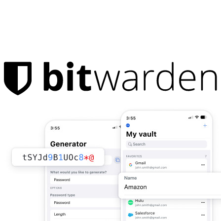
Produkte
Passwort-Manager
Privatpersonen
Millionen Nutzer entscheiden sich für Bitwarden, um sich und
ihre Familien zu schützen
Familien
Business