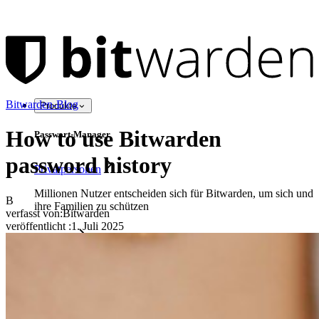
Bitwarden-Blog
Produkte
How to use Bitwarden
Passwort-Manager
password history
Privatpersonen
Millionen Nutzer entscheiden sich für Bitwarden, um sich und
B
ihre Familien zu schützen
verfasst von:
Bitwarden
veröffentlicht
:
1. Juli 2025
Familien
Business
Zahllose Unternehmen und entscheiden sich für Bitwarden,
um ihre Interessen zu schützen