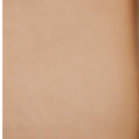
Enterprise
Produkte für Entwickler
Secrets-Manager entdecken
Ende-zu-Ende-verschlüsselte Secrets-Verwaltung für
Entwicklungs-, DevOps- und IT-Teams
Passwordless.dev und Passkeys
Schalten Sie Passkey-Funktionen und mehr mit nur wenigen
Zeilen Code frei
Dokumentation für Entwickler
Mehr entdecken
Integrationen
Partnerprogramm
Neu
Access Intelligence