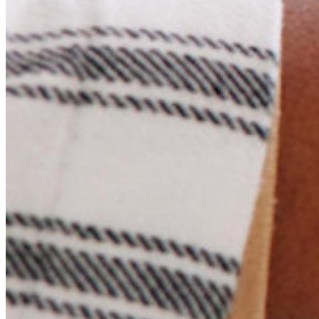
Unternehmensinterne Vorgaben
Konto-Wiederherstellung
Wichtige Tools
Passwort-Generator
Wie sicher ist mein Passwort?
Passphrasen-Generator
Benutzernamen-Generator
Alle Tools und Funktionen
Ressourcen
Ressourcen
Ressourcen-Center
Blog
Veranstaltungen
Erfolgsgeschichten