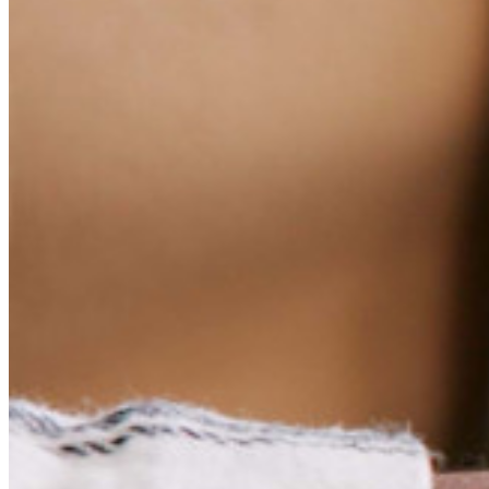
Neu
Bitwarden Authenticator
Preise
Download
Funktionen
Top-Funktionen für private Abos
Integrierte Einmalkennwörter (OTPs)
Notfall-Zugriff
Sensible Daten teilen mit Bitwarden Send
E-Mail-Alias integrieren
Plattformübergreifend, unbegrenzt viele Geräte
Top-Funktionen für Unternehmens-Abos
Access Intelligence
Integration mit Verzeichnisdiensten
SSO-Integration
Bitwarden selbst hosten