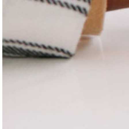
Vergleich mit anderen Anbietern
Sicherheit und Vertrauen
Sicherheit und Compliance
Open Source
Bug-Bounty-Programm
Open Source Security Summit
Whitepaper zur Sicherheit bei Bitwarden
Training
Hilfe-Center
Kurse
Community-Forum
Dienstleistungen für Unternehmen