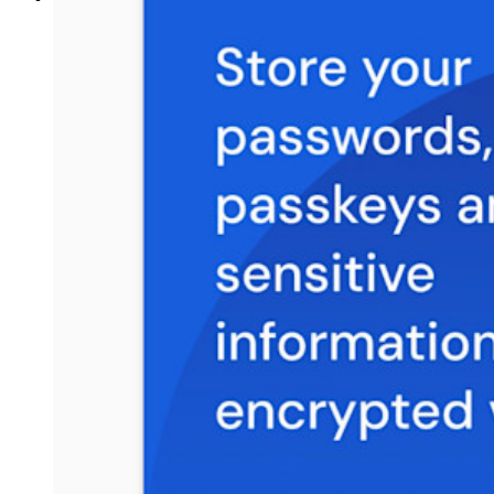
Ressourcen
Ressourcen-Center
Blog
Veranstaltungen
Erfolgsgeschichten
Vergleich mit anderen Anbietern
Sicherheit und Vertrauen
Sicherheit und Compliance
Open Source
Bug-Bounty-Programm
Open Source Security Summit
Whitepaper zur Sicherheit bei Bitwarden
Training