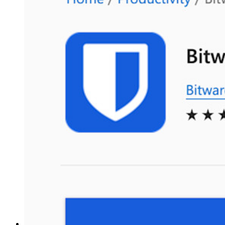
Top-Funktionen für Unternehmens-Abos
Access Intelligence
Integration mit Verzeichnisdiensten
SSO-Integration
Bitwarden selbst hosten
Unternehmensinterne Vorgaben
Konto-Wiederherstellung
Wichtige Tools
Passwort-Generator
Wie sicher ist mein Passwort?
Passphrasen-Generator
Benutzernamen-Generator
Alle Tools und Funktionen
Ressourcen