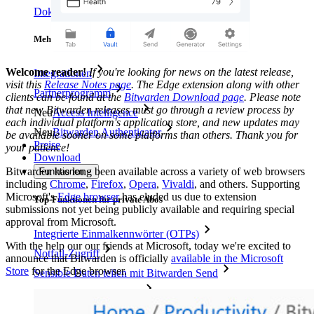
Dokumentation für Entwickler
Mehr entdecken
Welcome reader!
If you're looking for news on the latest release,
Integrationen
visit this
Release Notes page
. The Edge extension along with other
Partnerprogramm
clients can be found at the
Bitwarden Download page
. Please note
that new Bitwarden releases must go through a review process by
Neu
Access Intelligence
each individual platform's application store, and new updates may
Neu
Bitwarden Authenticator
be available sooner on some platforms than others. Thank you for
Preise
your patience!
Download
Bitwarden has long been available across a variety of web browsers
Funktionen
including
Chrome
,
Firefox
,
Opera
,
Vivaldi
, and others. Supporting
Microsoft's
Edge browser
has eluded us due to extension
Top-Funktionen für private Abos
submissions not yet being publicly available and requiring special
approval from Microsoft.
Integrierte Einmalkennwörter (OTPs)
With the help our our friends at Microsoft, today we're excited to
Notfall-Zugriff
announce that Bitwarden is officially
available in the Microsoft
Store
for the Edge browser.
Sensible Daten teilen mit Bitwarden Send
E-Mail-Alias integrieren
Plattformübergreifend, unbegrenzt viele Geräte