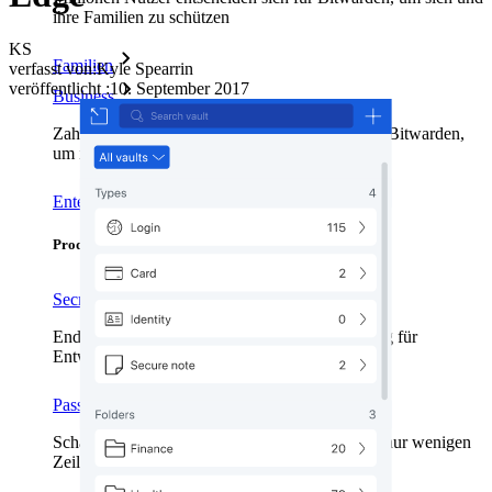
ihre Familien zu schützen
KS
Familien
verfasst von:
Kyle Spearrin
veröffentlicht
:
10. September 2017
Business
Zahllose Unternehmen und entscheiden sich für Bitwarden,
um ihre Interessen zu schützen
Enterprise
Produkte für Entwickler
Secrets-Manager entdecken
Ende-zu-Ende-verschlüsselte Secrets-Verwaltung für
Entwicklungs-, DevOps- und IT-Teams
Passwordless.dev und Passkeys
Schalten Sie Passkey-Funktionen und mehr mit nur wenigen
Zeilen Code frei