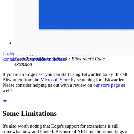
Hilfe-Center
Kurse
Community-Forum
Dienstleistungen für Unternehmen
Loslegen
Loslegen
Vertrieb kontaktieren
Vertrieb
The Microsoft Store listing for Bitwarden's Edge
kontaktieren
Anmelden
Anmelden
extension
If you're an Edge user you can start using Bitwarden today! Install
Bitwarden from the
Microsoft Store
by searching for "Bitwarden".
Please consider helping us out with a review on
our store page
as
well!
Some Limitations
It's also worth noting that Edge's support for extensions is still
somewhat new and limited. Because of API limitations and bugs in