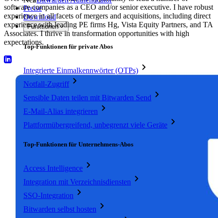
software companies as a CEO and/or senior executive. I have robust
Preise
experience in all facets of mergers and acquisitions, including direct
Download
experience with leading PE firms Hg, Vista Equity Partners, and TA
Funktionen
Associates. I thrive in transformation opportunities with high
expectations.
Top-Funktionen für private Abos
Integrierte Einmalkennwörter (OTPs)
Notfall-Zugriff
Sensible Daten teilen mit Bitwarden Send
E-Mail-Alias integrieren
Plattformübergreifend, unbegrenzt viele Geräte
Top-Funktionen für Unternehmens-Abos
Access Intelligence
Integration mit Verzeichnisdiensten
SSO-Integration
Bitwarden selbst hosten