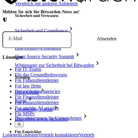
Vergleich mit anderen Anbietern
Melden Sie sich für Bitwarden-News an!
Sicherheit und Vertrauen
Sicherheit und Compliance
E-Mail
Open Source
Bug-Bounty-Programm
Open Source Security Summit
Lösungen
Whitepaper zur Sicherheit bei Bitwarden
Für IT-Teams
Für das Gesundheitswesen
Training
Für Finanzdienstleister
For law firms
For marketing agencies
Hilfe-Center
Für Finanzdienstleister
Kurse
Für Finanzdienstleister
For agentic AI security
Community-Forum
Für MSPs
Dienstleistungen für Unternehmen
Bitwarden across industries
Für Entwickler
Loslegen
Loslegen
Vertrieb kontaktieren
Vertrieb