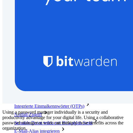
Dokumentation für Entwickler
Mehr entdecken
Integrationen
Partnerprogramm
Neu
Access Intelligence
Neu
Bitwarden Authenticator
Preise
Download
Funktionen
Top-Funktionen für private Abos
Integrierte Einmalkennwörter (OTPs)
Using a password manager individually is a security and
Notfall-Zugriff
productivity advantage for your digital life. Using a collaborative
password manager at work can multiply those benefits across the
Sensible Daten teilen mit Bitwarden Send
organization.
E-Mail-Alias integrieren