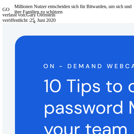
Millionen Nutzer entscheiden sich für Bitwarden, um sich und
GO
ihre Familien zu schützen
verfasst von:
Gary Orenstein
veröffentlicht
:
25. Juni 2020
Familien
Business
Zahllose Unternehmen und entscheiden sich für Bitwarden,
um ihre Interessen zu schützen
Enterprise
Produkte für Entwickler
Secrets-Manager entdecken
Ende-zu-Ende-verschlüsselte Secrets-Verwaltung für
Entwicklungs-, DevOps- und IT-Teams
Passwordless.dev und Passkeys
Schalten Sie Passkey-Funktionen und mehr mit nur wenigen
Zeilen Code frei