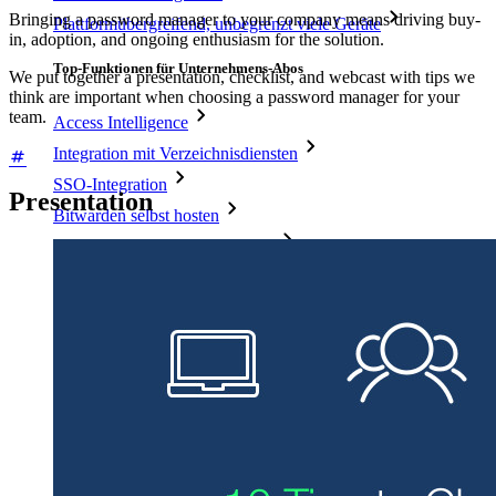
Bringing a password manager to your company means driving buy-
Plattformübergreifend, unbegrenzt viele Geräte
in, adoption, and ongoing enthusiasm for the solution.
Top-Funktionen für Unternehmens-Abos
We put together a presentation, checklist, and webcast with tips we
think are important when choosing a password manager for your
team.
Access Intelligence
Integration mit Verzeichnisdiensten
SSO-Integration
Presentation
Bitwarden selbst hosten
Unternehmensinterne Vorgaben
Konto-Wiederherstellung
Wichtige Tools
Passwort-Generator
Wie sicher ist mein Passwort?
Passphrasen-Generator
Benutzernamen-Generator