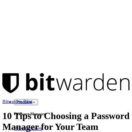
Bitwarden-Blog
Produkte
10 Tips to Choosing a Password
Passwort-Manager
Manager for Your Team
Privatpersonen