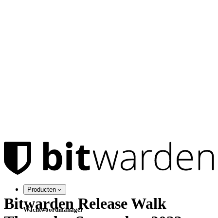
Producten
Bitwarden Release Walk
Wachtwoordmanager