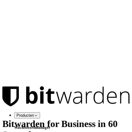
Producten
Bitwarden for Business in 60
Wachtwoordmanager