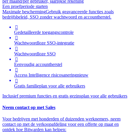
per maand/per gebruiker, jaarlijkse rekening
Een proefperiode starten
Maximale bescherming
Gebruik geavanceerde functies zoals
bedrijfsbeleid, SSO zonder wachtwoord en accountherstel.

Gedetailleerde toegangscontrole

Wachtwoordloze SSO-integratie

Wachtwoordloze SSO

Eenvoudig accountherstel

Access Intelligence
risicosanering
nieuw

Gratis familieplan voor alle gebruikers
Inclusief premium functies en gratis gezinsplan voor alle gebruikers
Neem contact op met Sales
Voor bedrijven met honderden of duizenden werknemers, neem
contact op met de verkoopafdeling voor een offerte op maat en
ontdek hoe Bitwarden kan helpen: