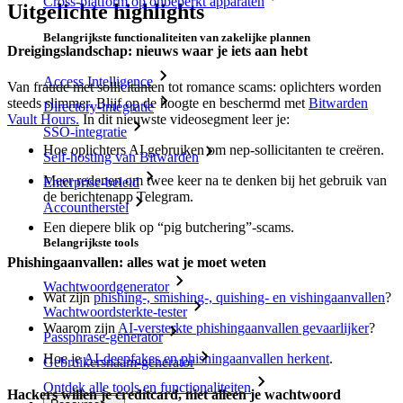
Cross-platform op onbeperkt apparaten
Uitgelichte highlights
Belangrijkste functionaliteiten van zakelijke plannen
Dreigingslandschap: nieuws waar je iets aan hebt
Access Intelligence
Van fraude met sollicitanten tot romance scams: oplichters worden
steeds slimmer. Blijf op de hoogte en beschermd met
Bitwarden
Directory-integratie
Vault Hours.
In dit nieuwste videosegment leer je:
SSO-integratie
Hoe oplichters AI gebruiken om nep-sollicitanten te creëren.
Self-hosting van Bitwarden
Meer redenen om twee keer na te denken bij het gebruik van
Enterprise-beleid
de berichtenapp Telegram.
Accountherstel
Een diepere blik op “pig butchering”-scams.
Belangrijkste tools
Phishingaanvallen: alles wat je moet weten
Wachtwoordgenerator
Wat zijn
phishing-, smishing-, quishing- en vishingaanvallen
?
Wachtwoordsterkte-tester
Waarom zijn
AI-versterkte phishingaanvallen gevaarlijker
?
Passphrase-generator
Hoe je
AI-deepfakes en phishingaanvallen herkent
.
Gebruikersnaam-generator
Ontdek alle tools en functionaliteiten
Hackers willen je creditcard, niet alleen je wachtwoord