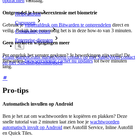
opdrachten
vandaag.
Ontgrendel je browserextensie met biometrie
Helpcentrum
Cursussen
Gebruik je
vingerafdruk om Bitwarden te ontgrendelen
direct en
veilig. Bekijk hoe eenvoudig het is in deze how-to van 3 minuten.
Communityforum
Enterprise-diensten
Geen verloren wijzigingen meer
Per ongeluk het venster gesloten? Je bewerkingen zijn veilig! De
Gratis starten
Gratis starten
Neem contact op met Sales
Neem contact
Bitwarden-
browserextensie cachet nu updates
tot twee minuten
op met Sales
Inloggen
Inloggen
lang.
Pro-tips
Automatisch invullen op Android
Ben je het zat om wachtwoorden te kopiëren en plakken? Deze
snelle tutorial van 2 minuten laat zien hoe je
wachtwoorden
automatisch invult op Android
met Autofill Service, Inline Autofill
en Quick Tiles.