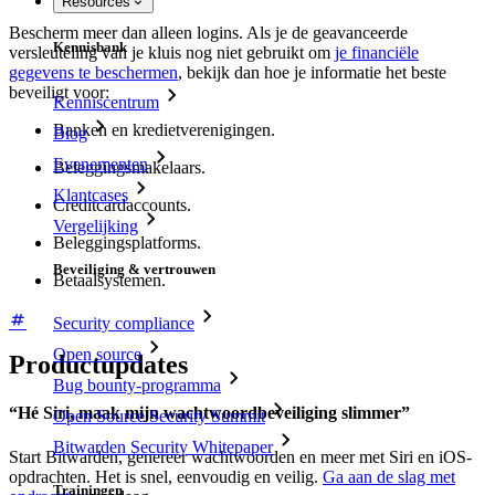
Resources
Bescherm meer dan alleen logins. Als je de geavanceerde
Kennisbank
versleuteling van je kluis nog niet gebruikt om
je financiële
gegevens te beschermen
, bekijk dan hoe je informatie het beste
beveiligt voor:
Kenniscentrum
Banken en kredietverenigingen.
Blog
Evenementen
Beleggingsmakelaars.
Klantcases
Creditcardaccounts.
Vergelijking
Beleggingsplatforms.
Beveiliging & vertrouwen
Betaalsystemen.
Security compliance
Open source
Productupdates
Bug bounty-programma
“Hé Siri, maak mijn wachtwoordbeveiliging slimmer”
Open Source Security Summit
Bitwarden Security Whitepaper
Start Bitwarden, genereer wachtwoorden en meer met Siri en iOS-
opdrachten. Het is snel, eenvoudig en veilig.
Ga aan de slag met
Trainingen