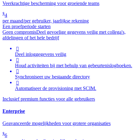
Veerkrachtige bescherming voor groeiende teams
$
4
per maand/per gebruiker, jaarlijkse rekening
Een proefperiode starten
Geen compromis
Deel gevoelige gegevens veilig met collega's,
afdelingen of het hele bedrijf

Deel inloggegevens veilig

Houd activiteiten bij met behulp van gebeurtenislogboeken.

Synchroniseer uw bestaande directory

Automatiseer de provisioning met SCIM.
Inclusief premium functies voor alle gebruikers
Enterprise
Geavanceerde mogelijkheden voor grotere organisaties
$
6