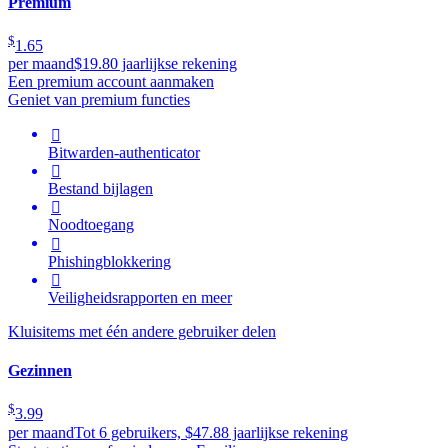
Premium
$
1.65
per maand
$19.80 jaarlijkse rekening
Een premium account aanmaken
Geniet van premium functies

Bitwarden-authenticator

Bestand bijlagen

Noodtoegang

Phishingblokkering

Veiligheidsrapporten en meer
Kluisitems met één andere gebruiker delen
Gezinnen
$
3.99
per maand
Tot 6 gebruikers, $47.88 jaarlijkse rekening