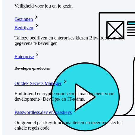
Veiligheid voor jou en je gezin
Gezinnen
Bedrijven
Talloze bedrijven en enterprises kiezen Bitwarden om hun
gegevens te beveiligen
Enterprise
Developer-producten
Ontdek Secrets Manager
End-to-end encryptie voor secrets management voor
development-, DevOps- en IT-teams.
Passwordless.dev en passkeys
Ontgrendel passkey-functionaliteiten en meer met slechts
enkele regels code