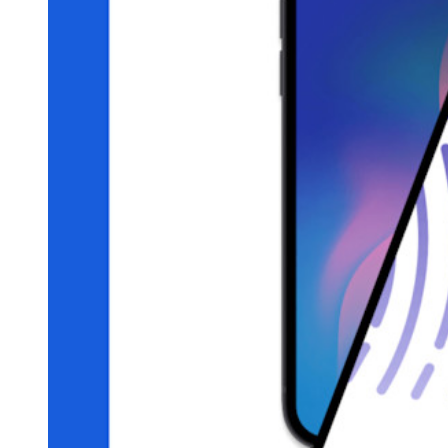
Kenniscentrum
Blog
Evenementen
Klantcases
Vergelijking
Beveiliging & vertrouwen
Security compliance
Open source
Bug bounty-programma
Open Source Security Summit
Bitwarden Security Whitepaper
Trainingen
Helpcentrum