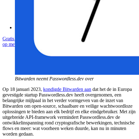
Cursussen
Communityforum
Enterprise-diensten
Gratis starten
Gratis starten
Neem contact op met Sales
Neem contact
op met Sales
Inloggen
Inloggen
Bitwarden neemt Passwordless.dev over
Op 18 januari 2023,
kondigde Bitwarden aan
dat het de in Europa
gevestigde startup Passwordless.dev heeft overgenomen, een
belangrijke mijlpaal in het verder vormgeven van de inzet van
Bitwarden om open-source, schaalbare en veilige wachtwoordloze
oplossingen te bieden aan elk bedrijf en elke eindgebruiker. Met zijn
uitgebreide API-framework vermindert Passwordless.dev de
ontwikkelinspanning rond cryptografische bewerkingen, technische
flows en meer: wat voorheen weken duurde, kan nu in minuten
worden gedaan.