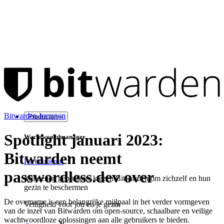
Bitwarden-bronnen
Producten
Spotlight januari 2023:
Wachtwoordmanager
Bitwarden neemt
Particulieren
passwordless.dev over
Miljoenen gebruikers kiezen Bitwarden om zichzelf en hun
gezin te beschermen
De overname is een belangrijke mijlpaal in het verder vormgeven
Veiligheid voor jou en je gezin
van de inzet van Bitwarden om open-source, schaalbare en veilige
wachtwoordloze oplossingen aan alle gebruikers te bieden.