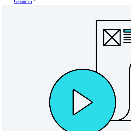
Gezinnen
Bedrijven
Talloze bedrijven en enterprises kiezen Bitwarden om hun
gegevens te beveiligen
Enterprise
Developer-producten
Ontdek Secrets Manager
End-to-end encryptie voor secrets management voor
development-, DevOps- en IT-teams.
Passwordless.dev en passkeys
Ontgrendel passkey-functionaliteiten en meer met slechts
enkele regels code
Developer-documentatie