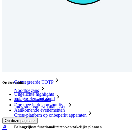
Ontdek meer
Integraties
Partners
Nieuw
Access Intelligence
Nieuw
Bitwarden Authenticator
Prijzen
Downloads
Functionaliteiten
Belangrijkste functionaliteiten van particuliere plannen
Geïntegreerde TOTP
Op deze pagina
Noodtoegang
Uitgelichte highlights
Veilig delen met Send
Meer Bits and Bites
Doe mee in de community
Integratie van e-mailaliassen
Aankomende evenementen
Cross-platform op onbeperkt apparaten
Op deze pagina
Belangrijkste functionaliteiten van zakelijke plannen