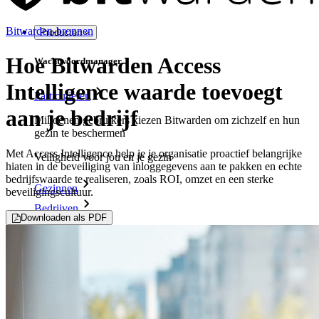
Bitwarden-bronnen
Producten
Hoe Bitwarden Access
Wachtwoordmanager
Intelligence waarde toevoegt
Particulieren
aan je bedrijf
Miljoenen gebruikers kiezen Bitwarden om zichzelf en hun
gezin te beschermen
Met Access Intelligence help je je organisatie proactief belangrijke
Veiligheid voor jou en je gezin
hiaten in de beveiliging van inloggegevens aan te pakken en echte
bedrijfswaarde te realiseren, zoals ROI, omzet en een sterke
Gezinnen
beveiligingscultuur.
Bedrijven
Downloaden als PDF
Talloze bedrijven en enterprises kiezen Bitwarden om hun
gegevens te beveiligen
Enterprise
Developer-producten