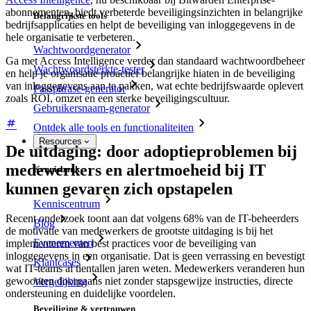
abonnementen, biedt verbeterde beveiligingsinzichten in belangrijke
Belangrijkste tools
bedrijfsapplicaties en helpt de beveiliging van inloggegevens in de
hele organisatie te verbeteren.
Wachtwoordgenerator
Ga met Access Intelligence verder dan standaard wachtwoordbeheer
Wachtwoordsterkte-tester
en help je organisatie proactief belangrijke hiaten in de beveiliging
van inloggegevens aan te pakken, wat echte bedrijfswaarde oplevert
Passphrase-generator
zoals ROI, omzet en een sterke beveiligingscultuur.
Gebruikersnaam-generator
Ontdek alle tools en functionaliteiten
Resources
De uitdaging: door adoptieproblemen bij
medewerkers en alertmoeheid bij IT
Kennisbank
kunnen gevaren zich opstapelen
Kenniscentrum
Recent onderzoek toont aan dat volgens 68% van de IT-beheerders
Blog
de motivatie van medewerkers de grootste uitdaging is bij het
Evenementen
implementeren van best practices voor de beveiliging van
inloggegevens in een organisatie. Dat is geen verrassing en bevestigt
Klantcases
wat IT-teams al tientallen jaren weten. Medewerkers veranderen hun
gewoonten doorgaans niet zonder stapsgewijze instructies, directe
Vergelijking
ondersteuning en duidelijke voordelen.
Beveiliging & vertrouwen