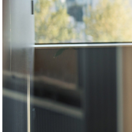
Ontdek Secrets Manager
End-to-end encryptie voor secrets management voor
development-, DevOps- en IT-teams.
Passwordless.dev en passkeys
Ontgrendel passkey-functionaliteiten en meer met slechts
enkele regels code
Developer-documentatie
Ontdek meer
Integraties
Partners
Nieuw
Access Intelligence
Nieuw
Bitwarden Authenticator
Prijzen
Downloads