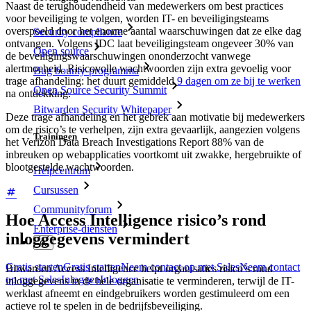
Naast de terughoudendheid van medewerkers om best practices
voor beveiliging te volgen, worden IT- en beveiligingsteams
overspoeld door het enorme aantal waarschuwingen dat ze elke dag
Security compliance
ontvangen. Volgens IDC laat beveiligingsteam ongeveer 30% van
Open source
de beveiligingswaarschuwingen ononderzocht vanwege
alertmoeheid. Risicovolle wachtwoorden zijn extra gevoelig voor
Bug bounty-programma
trage afhandeling: het duurt gemiddeld
9 dagen om ze bij te werken
Open Source Security Summit
na ontdekking.
Bitwarden Security Whitepaper
Deze trage afhandeling en het gebrek aan motivatie bij medewerkers
om de risico’s te verhelpen, zijn extra gevaarlijk, aangezien volgens
Trainingen
het Verizon Data Breach Investigations Report 88% van de
inbreuken op webapplicaties voortkomt uit zwakke, hergebruikte of
blootgestelde wachtwoorden.
Helpcentrum
Cursussen
Communityforum
Hoe Access Intelligence risico’s rond
Enterprise-diensten
inloggegevens vermindert
Gratis starten
Gratis starten
Neem contact op met Sales
Neem contact
Bitwarden Access Intelligence helpt organisaties risico’s rond
op met Sales
Inloggen
Inloggen
inloggegevens in de hele organisatie te verminderen, terwijl de IT-
werklast afneemt en eindgebruikers worden gestimuleerd om een
actieve rol te spelen in de bedrijfsbeveiliging.