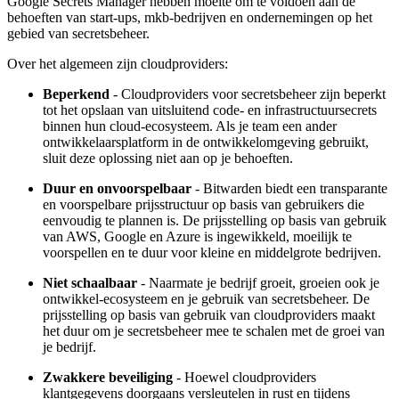
Google Secrets Manager hebben moeite om te voldoen aan de
behoeften van start-ups, mkb-bedrijven en ondernemingen op het
gebied van secretsbeheer.
Over het algemeen zijn cloudproviders:
Beperkend
- Cloudproviders voor secretsbeheer zijn beperkt
tot het opslaan van uitsluitend code- en infrastructuursecrets
binnen hun cloud-ecosysteem. Als je team een ander
ontwikkelaarsplatform in de ontwikkelomgeving gebruikt,
sluit deze oplossing niet aan op je behoeften.
Duur en onvoorspelbaar
- Bitwarden biedt een transparante
en voorspelbare prijsstructuur op basis van gebruikers die
eenvoudig te plannen is. De prijsstelling op basis van gebruik
van AWS, Google en Azure is ingewikkeld, moeilijk te
voorspellen en te duur voor kleine en middelgrote bedrijven.
Niet schaalbaar
- Naarmate je bedrijf groeit, groeien ook je
ontwikkel-ecosysteem en je gebruik van secretsbeheer. De
prijsstelling op basis van gebruik van cloudproviders maakt
het duur om je secretsbeheer mee te schalen met de groei van
je bedrijf.
Zwakkere beveiliging
- Hoewel cloudproviders
klantgegevens doorgaans versleutelen in rust en tijdens