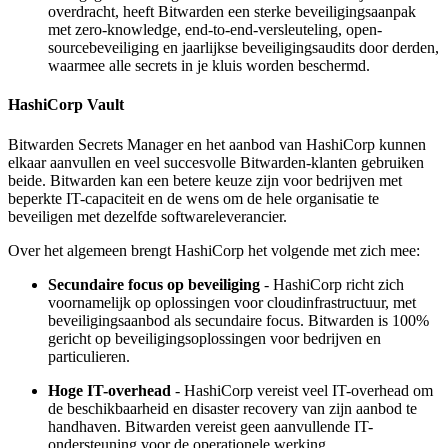
overdracht, heeft Bitwarden een sterke beveiligingsaanpak
met zero-knowledge, end-to-end-versleuteling, open-
sourcebeveiliging en jaarlijkse beveiligingsaudits door derden,
waarmee alle secrets in je kluis worden beschermd.
HashiCorp Vault
Bitwarden Secrets Manager en het aanbod van HashiCorp kunnen
elkaar aanvullen en veel succesvolle Bitwarden-klanten gebruiken
beide. Bitwarden kan een betere keuze zijn voor bedrijven met
beperkte IT-capaciteit en de wens om de hele organisatie te
beveiligen met dezelfde softwareleverancier.
Over het algemeen brengt HashiCorp het volgende met zich mee:
Secundaire focus op beveiliging
- HashiCorp richt zich
voornamelijk op oplossingen voor cloudinfrastructuur, met
beveiligingsaanbod als secundaire focus. Bitwarden is 100%
gericht op beveiligingsoplossingen voor bedrijven en
particulieren.
Hoge IT-overhead
- HashiCorp vereist veel IT-overhead om
de beschikbaarheid en disaster recovery van zijn aanbod te
handhaven. Bitwarden vereist geen aanvullende IT-
ondersteuning voor de operationele werking.