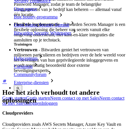
Security compliance
Password Manager, zodat je team de belangrijke
Open source
inloggegevens van je bedrijf kan beheren — allemaal vanaf
één locatie.
Bug bounty-programma
Flexibele implementatie
- Bitwarden Secrets Manager is een
Open Source Security Summit
flexibele oplossing die beheer van secrets vanuit elke
Bitwarden Security Whitepaper
omgeving ondersteunt, met kant-en-klare integraties die
aansluiten op je techstack.
Trainingen
Vertrouwen
- Bitwarden geniet het vertrouwen van
miljoenen particulieren en bedrijven over de hele wereld voor
Helpcentrum
het beveiligen van hun geprivilegieerde inloggegevens en
wordt regelmatig beoordeeld door externe
Cursussen
beveiligingsexperts.
Communityforum
Enterprise-diensten
Hoe het zich verhoudt tot andere
Gratis starten
Gratis starten
Neem contact op met Sales
Neem contact
oplossingen
op met Sales
Inloggen
Inloggen
Cloudproviders
Cloudproviders zoals AWS Secrets Manager, Azure Key Vault en