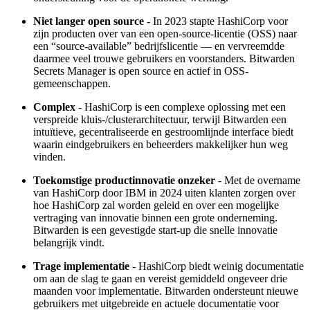
Niet langer open source
- In 2023 stapte HashiCorp voor
zijn producten over van een open-source-licentie (OSS) naar
een “source-available” bedrijfslicentie — en vervreemdde
daarmee veel trouwe gebruikers en voorstanders. Bitwarden
Secrets Manager is open source en actief in OSS-
gemeenschappen.
Complex
- HashiCorp is een complexe oplossing met een
verspreide kluis-/clusterarchitectuur, terwijl Bitwarden een
intuïtieve, gecentraliseerde en gestroomlijnde interface biedt
waarin eindgebruikers en beheerders makkelijker hun weg
vinden.
Toekomstige productinnovatie onzeker
- Met de overname
van HashiCorp door IBM in 2024 uiten klanten zorgen over
hoe HashiCorp zal worden geleid en over een mogelijke
vertraging van innovatie binnen een grote onderneming.
Bitwarden is een gevestigde start-up die snelle innovatie
belangrijk vindt.
Trage implementatie
- HashiCorp biedt weinig documentatie
om aan de slag te gaan en vereist gemiddeld ongeveer drie
maanden voor implementatie. Bitwarden ondersteunt nieuwe
gebruikers met uitgebreide en actuele documentatie voor