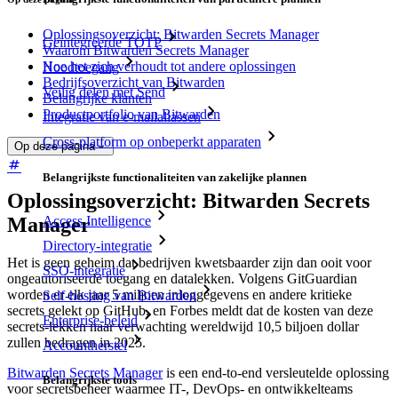
Oplossingsoverzicht: Bitwarden Secrets Manager
Geïntegreerde TOTP
Waarom Bitwarden Secrets Manager
Hoe het zich verhoudt tot andere oplossingen
Noodtoegang
Bedrijfsoverzicht van Bitwarden
Veilig delen met Send
Belangrijke klanten
Productportfolio van Bitwarden
Integratie van e-mailaliassen
Cross-platform op onbeperkt apparaten
Op deze pagina
Belangrijkste functionaliteiten van zakelijke plannen
Oplossingsoverzicht: Bitwarden Secrets
Access Intelligence
Manager
Directory-integratie
Het is geen geheim dat bedrijven kwetsbaarder zijn dan ooit voor
SSO-integratie
ongeautoriseerde toegang en datalekken. Volgens GitGuardian
worden er elk jaar 5 miljoen inloggegevens en andere kritieke
Self-hosting van Bitwarden
secrets gelekt op GitHub, en Forbes meldt dat de kosten van deze
Enterprise-beleid
secrets-lekken naar verwachting wereldwijd 10,5 biljoen dollar
zullen bedragen in 2025.
Accountherstel
Bitwarden Secrets Manager
is een end-to-end versleutelde oplossing
Belangrijkste tools
voor secretsbeheer waarmee IT-, DevOps- en ontwikkelteams