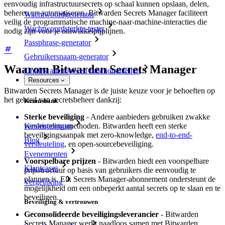
eenvoudig infrastructuursecrets op schaal kunnen opslaan, delen,
beheren en automatiseren. Bitwarden Secrets Manager faciliteert
Wachtwoordgenerator
veilig de programmatische machine-naar-machine-interacties die
Wachtwoordsterkte-tester
nodig zijn voor je ontwikkelpijplijnen.
Passphrase-generator
Gebruikersnaam-generator
Waarom Bitwarden Secrets Manager
Ontdek alle tools en functionaliteiten
Resources
Bitwarden Secrets Manager is de juiste keuze voor je behoeften op
het gebied van secretsbeheer dankzij:
Kennisbank
Sterke beveiliging
- Andere aanbieders gebruiken zwakke
Kenniscentrum
versleutelingsmethoden. Bitwarden heeft een sterke
beveiligingsaanpak met zero-knowledge,
end-to-end-
Blog
versleuteling
, en open-sourcebeveiliging.
Evenementen
Voorspelbare prijzen
- Bitwarden biedt een voorspelbare
Klantcases
prijsstructuur op basis van gebruikers die eenvoudig te
plannen is. Elk Secrets Manager-abonnement ondersteunt de
Vergelijking
mogelijkheid om een onbeperkt aantal secrets op te slaan en te
beveiligen.
Beveiliging & vertrouwen
Geconsolideerde beveiligingsleverancier
- Bitwarden
Secrets Manager werkt naadloos samen met Bitwarden