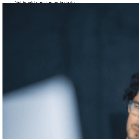
Veiligheid voor jou en je gezin
Gezinnen
Bedrijven
Talloze bedrijven en enterprises kiezen Bitwarden om hun
gegevens te beveiligen
Enterprise
Developer-producten
Ontdek Secrets Manager
End-to-end encryptie voor secrets management voor
development-, DevOps- en IT-teams.
Passwordless.dev en passkeys
Ontgrendel passkey-functionaliteiten en meer met slechts
enkele regels code