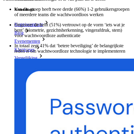
Van die groep heeft twee derde (66%) 1-2 gebruikersgroepen
Kennisbank
of meerdere teams die wachtwoordloos werken
Kenniscentrum
Ongeveer de helft (51%) vertrouwt op de vorm ‘iets wat je
bent’ (biometrie, gezichtsherkenning, vingerafdruk, stem)
Blog
voor wachtwoordloze authenticatie
Evenementen
In totaal zegt 41% dat ‘betere beveiliging’ de belangrijkste
Klantcases
reden is om wachtwoordloze technologie te implementeren
Vergelijking
Beveiliging & vertrouwen
Security compliance
Open source
Bug bounty-programma
Open Source Security Summit
Bitwarden Security Whitepaper
Trainingen