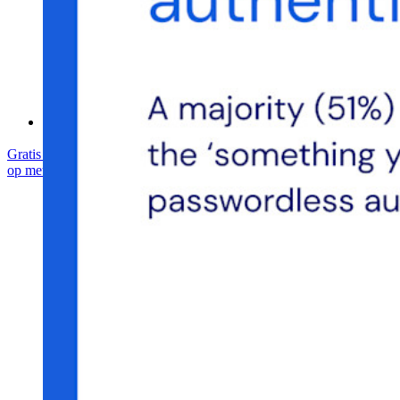
Helpcentrum
Cursussen
Communityforum
Enterprise-diensten
Gratis starten
Gratis starten
Neem contact op met Sales
Neem contact
op met Sales
Inloggen
Inloggen