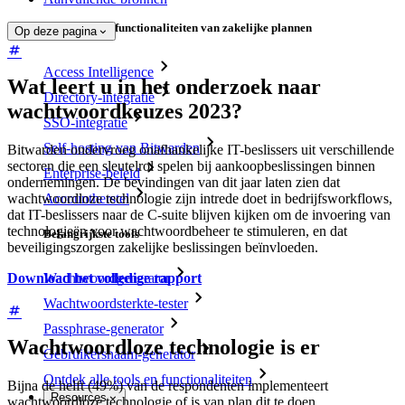
Belangrijkste functionaliteiten van zakelijke plannen
Op deze pagina
Access Intelligence
Wat leert u in het onderzoek naar
Directory-integratie
wachtwoordkeuzes 2023?
SSO-integratie
Self-hosting van Bitwarden
Bitwarden ondervroeg onafhankelijke IT-beslissers uit verschillende
sectoren die een sleutelrol spelen bij aankoopbeslissingen binnen
Enterprise-beleid
ondernemingen. De bevindingen van dit jaar laten zien dat
Accountherstel
wachtwoordloze technologie zijn intrede doet in bedrijfsworkflows,
dat IT-beslissers naar de C-suite blijven kijken om de invoering van
technologieën voor wachtwoordbeheer te stimuleren, en dat
Belangrijkste tools
beveiligingszorgen zakelijke beslissingen beïnvloeden.
Download het volledige rapport
Wachtwoordgenerator
Wachtwoordsterkte-tester
Passphrase-generator
Wachtwoordloze technologie is er
Gebruikersnaam-generator
Ontdek alle tools en functionaliteiten
Bijna de helft (49%) van de respondenten implementeert
Resources
wachtwoordloze technologie of is van plan dit te doen.