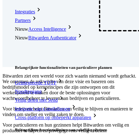
Integraties
Partners
Nieuw
Access Intelligence
Nieuw
Bitwarden Authenticator
Prijzen
Downloads
Functionaliteiten
Belangrijkste functionaliteiten van particuliere plannen
Bitwarden ziet een wereld voor zich waarin niemand wordt gehackt.
We omarmen de reikwijdte van deze visie en baseren ons
Geïntegreerde TOTP
bedrijfsmodel op kernprincipes die zijn ontworpen om dit
Noodtoegang
werkelijkheid te maken door de beste oplossingen voor
wachtwoordbeheer te leveren aan bedrijven en particulieren.
Veilig delen met Send
Voor bedrijven helpt Bitwarden om veilig te blijven en manieren te
Integratie van e-mailaliassen
vinden om sneller en veilig zaken te doen.
Cross-platform op onbeperkt apparaten
Voor particulieren en hun gezinnen helpt Bitwarden om veilig en
Belangrijkste functionaliteiten van zakelijke plannen
productief te blijven en privégegevens veilig te delen.