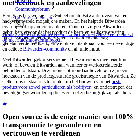
Cursussen
met feedback en aanbevelingen
Communityforum
Een gratis basisversie is essentieel om de Bitwarden-visie van een
Enterprise-diensten
hackvrije wereld mogelijk te maken. En het helpt de Bitwarden-
ervaring ook op andere manieren. Concreet zorgen Bitwarden-
gebruikers ervoor dat het product de beste en veiligste ervaring
Gratis starten
Gratis starten
Neem contact op met Sales
Neem contact
biedt. Miljoenen gebruikers geven Bitwarden elke dag
op met Sales
Inloggen
Inloggen
gedetailleerde feedback, en we blijven dankbaar voor een levendige
en actieve
Bitwarden-community
en al jullie input.
Veel Bitwarden-gebruikers nemen Bitwarden ook mee naar hun
werk, of bevelen Bitwarden aan wanneer er werkgerelateerde
behoeften ontstaan. Deze mond-tot-mondaanbevelingen zijn een
hoeksteen van de productgestuurde groeistrategie van Bitwarden. Ze
stellen ons in staat ons te richten op het bouwen van het
beste
product voor zowel particulieren als bedrijven
, en onderstrepen dat
beveiligingsgewoonten op het werk net zo belangrijk zijn als thuis.
Open source is de enige manier om 100%
transparantie te garanderen en
vertrouwen te verdienen