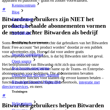
apparaten en platforms – gratis en zonder voorwaarden.
Kenniscentrum
Blog
Bitwarden-gebruikers zijn NIET het
Evenementen
product; betaalde abonnementen vormen
Klantcases
de motor achter Bitwarden als bedrijf
Vergelijking
Beveiliging & vertrouwen
Soms denken mensen ten onrechte dat gebruikers van het Bitwarden
Basic Free-account “het product worden” doordat ze een publiek
voor advertenties zijn. Hoewel dat voor andere gratis
Security compliance
softwareproducten kan gelden, is dat bij Bitwarden niet het geval.
Open source
Het bedrijfsmodel van Bitwarden richt zich qua omzet op onze
Bug bounty-programma
betaalde abonnementen, en met name op de Teams- en Enterprise-
abonnementen voor bedrijven. Die abonnementen bevatten
Open Source Security Summit
geavanceerdere functies voor klanten die ervoor kunnen betalen –
Bitwarden Security Whitepaper
functies zoals gefedereerde login, IT-beheertools,
integratie met
directoryservices
, en meer.
Trainingen
Helpcentrum
Bitwarden-gebruikers helpen Bitwarden