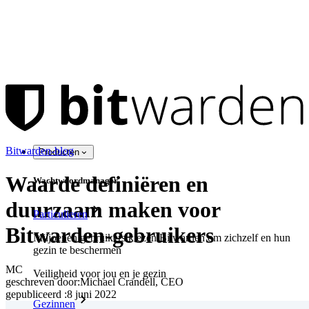
Bitwarden-blog
Producten
Waarde definiëren en
Wachtwoordmanager
duurzaam maken voor
Particulieren
Bitwarden-gebruikers
Miljoenen gebruikers kiezen Bitwarden om zichzelf en hun
gezin te beschermen
MC
Veiligheid voor jou en je gezin
geschreven door:
Michael Crandell, CEO
gepubliceerd
:
8 juni 2022
Gezinnen