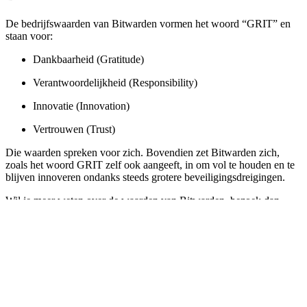
De bedrijfswaarden van Bitwarden vormen het woord “GRIT” en
staan voor:
Dankbaarheid (Gratitude)
Verantwoordelijkheid (Responsibility)
Innovatie (Innovation)
Vertrouwen (Trust)
Die waarden spreken voor zich. Bovendien zet Bitwarden zich,
zoals het woord GRIT zelf ook aangeeft, in om vol te houden en te
blijven innoveren ondanks steeds grotere beveiligingsdreigingen.
Wil je meer weten over de waarden van Bitwarden, bezoek dan
onze
carrièrepagina
.
De toekomst vormgeven en in stand
houden