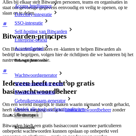
Alles bij elkaar stelt Bitwarden personen, teams en organisaties in
Access Intelligence
staat om gevoelige gegevens eenvoudig en veilig te openen, op te
slaan en te delen.
Directory-integratie
SSO-integratie
Self-hosting van Bitwarden
Bitwarden-principes
Enterprise-beleid
Accountherstel
Om Bitwarden-gebruikers en -klanten te helpen Bitwarden als
bedrijf te begrijpen, volgen hier de richtlijnen die we hanteren bij het
nastreven van onze visie.
Belangrijkste tools
Wachtwoordgenerator
Iedereen heeft recht op gratis
Wachtwoordsterkte-tester
basiswachtwoordbeheer
Passphrase-generator
Gebruikersnaam-generator
Om een wereld mogelijk te maken waarin niemand wordt gehackt,
Ontdek alle tools en functionaliteiten
heeft iedereen toegang nodig tot
basiswachtwoordbeheer
zonder
financiële drempel.
Resources
Bitwarden biedt een gratis basisaccount waarmee particulieren
Kennisbank
onbeperkt wachtwoorden kunnen opslaan op onbeperkt veel