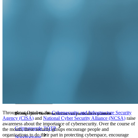
Passwordless.dev en passkeys
Ontgrendel passkey-functionaliteiten en meer met slechts
enkele regels code
Developer-documentatie
Ontdek meer
Integraties
Partners
Nieuw
Access Intelligence
Nieuw
Bitwarden Authenticator
Prijzen
Downloads
Functionaliteiten
Throughout October, the
Cybersecurity and Infrastructure Security
Belangrijkste functionaliteiten van particuliere plannen
Agency (CISA)
and
National Cyber Security Alliance (NCSA)
raise
awareness about the importance of cybersecurity. Over the course of
Geïntegreerde TOTP
the month, these security groups encourage people and
organizations to do their part in protecting cyberspace, encourage
Noodtoegang