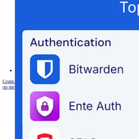
Open Source Security Summit
Bitwarden Security Whitepaper
Trainingen
Helpcentrum
Cursussen
Communityforum
Enterprise-diensten
Gratis starten
Gratis starten
Neem contact op met Sales
Neem contact
op met Sales
Inloggen
Inloggen