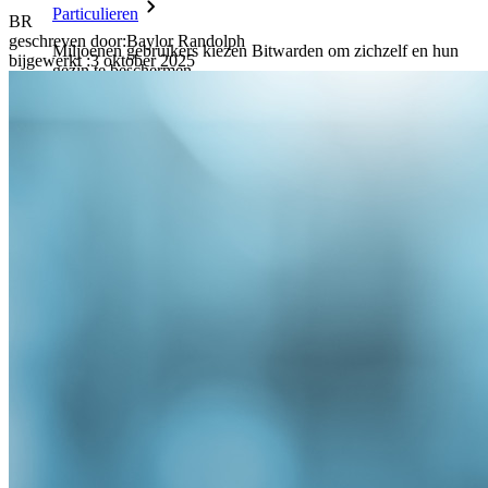
Particulieren
BR
geschreven door:
Baylor Randolph
Miljoenen gebruikers kiezen Bitwarden om zichzelf en hun
bijgewerkt
:
3 oktober 2025
gezin te beschermen
Veiligheid voor jou en je gezin
Gezinnen
Bedrijven
Talloze bedrijven en enterprises kiezen Bitwarden om hun
gegevens te beveiligen
Enterprise
Developer-producten
Ontdek Secrets Manager
End-to-end encryptie voor secrets management voor
development-, DevOps- en IT-teams.