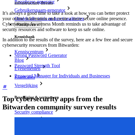
Passphrase-generator
infrastructure threats
Gebruikersnaam-generator
It’s always a good time to take a look at how you can better protect
your online information and create a more secure online presence.
Ontdek alle tools en functionaliteiten
Cybersecurity Awareness Month reminds us to take advantage of
Resources
security resources and software to keep us safe online.
Kennisbank
In addition to the results of the survey, here are a few free and secure
cybersecurity resources from Bitwarden:
Kenniscentrum
Strong Password Generator
Blog
Password Strength Tool
Evenementen
Password Manager for Individuals and Businesses
Klantcases
Vergelijking
Beveiliging & vertrouwen
Top cybersecurity apps from the
Bitwarden community survey results
Security compliance
Open source
Bug bounty-programma