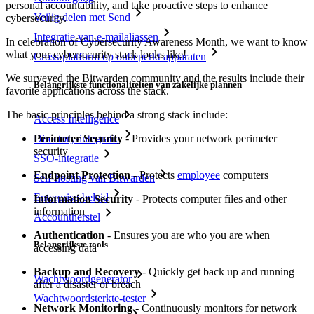
personal accountability, and take proactive steps to enhance
Veilig delen met Send
cybersecurity.
Integratie van e-mailaliassen
In celebration of Cybersecurity Awareness Month, we want to know
what your cybersecurity stack looks like!
Cross-platform op onbeperkt apparaten
We surveyed the Bitwarden community and the results include their
Belangrijkste functionaliteiten van zakelijke plannen
favorite applications across the stack.
The basic principles behind a strong stack include:
Access Intelligence
Perimeter Security
- Provides your network perimeter
Directory-integratie
security
SSO-integratie
Endpoint Protection
- Protects
employee
computers
Self-hosting van Bitwarden
Enterprise-beleid
Information Security
- Protects computer files and other
information
Accountherstel
Authentication
- Ensures you are who you are when
Belangrijkste tools
accessing data
Backup and Recovery
- Quickly get back up and running
Wachtwoordgenerator
after a disaster or breach
Wachtwoordsterkte-tester
Network Monitoring
- Continuously monitors for network